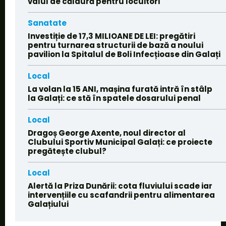
valul de căldură pentru locuitori
Sanatate
Investiție de 17,3 MILIOANE DE LEI: pregătiri
pentru turnarea structurii de bază a noului
pavilion la Spitalul de Boli Infecțioase din Galați
Local
La volan la 15 ANI, mașina furată intră în stâlp
la Galați: ce stă în spatele dosarului penal
Local
Dragoș George Axente, noul director al
Clubului Sportiv Municipal Galați: ce proiecte
pregătește clubul?
Local
Alertă la Priza Dunării: cota fluviului scade iar
intervențiile cu scafandrii pentru alimentarea
Galațiului