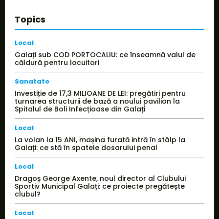
Topics
Local
Galați sub COD PORTOCALIU: ce înseamnă valul de
căldură pentru locuitori
Sanatate
Investiție de 17,3 MILIOANE DE LEI: pregătiri pentru
turnarea structurii de bază a noului pavilion la
Spitalul de Boli Infecțioase din Galați
Local
La volan la 15 ANI, mașina furată intră în stâlp la
Galați: ce stă în spatele dosarului penal
Local
Dragoș George Axente, noul director al Clubului
Sportiv Municipal Galați: ce proiecte pregătește
clubul?
Local