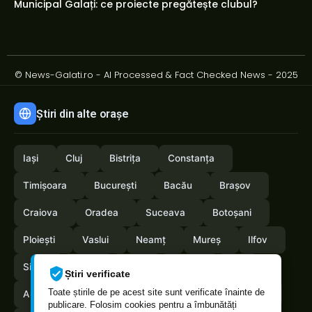
Municipal Galați: ce proiecte pregătește clubul?
© News-Galati.ro - AI Processed & Fact Checked News - 2025
Știri din alte orașe
Iași
Cluj
Bistrița
Constanța
Timișoara
București
Bacău
Brașov
Craiova
Oradea
Suceava
Botoșani
Ploiești
Vaslui
Neamț
Mureș
Ilfov
Sibiu
Arad
Alba
Tulcea
Olt
Știri verificate
Toate știrile de pe acest site sunt verificate înainte de
Arges
Maramures
Vrancea
Satumare
publicare. Folosim cookies pentru a îmbunătăți