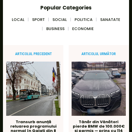
Popular Categories
LOCAL
SPORT
SOCIAL
POLITICA
SANATATE
BUSINESS
ECONOMIE
ARTICOLUL PRECEDENT
ARTICOLUL URMĂTOR
Transurb anunță
Tânăr din Vânători
reluarea programului
pierde BMW de 100.000€
normal în Galați din 8
și permis — prins cu 114