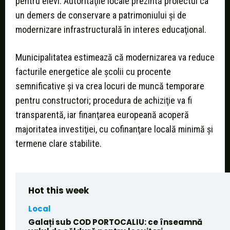
pentru elevi. Autorităţile locale prezintă proiectul ca
un demers de conservare a patrimoniului şi de
modernizare infrastructurală în interes educaţional.
Municipalitatea estimează că modernizarea va reduce
facturile energetice ale şcolii cu procente
semnificative şi va crea locuri de muncă temporare
pentru constructori; procedura de achiziţie va fi
transparentă, iar finanţarea europeană acoperă
majoritatea investiţiei, cu cofinanţare locală minimă și
termene clare stabilite.
Hot this week
Local
Galați sub COD PORTOCALIU: ce înseamnă