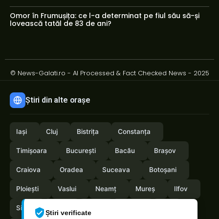
Omor în Frumușița: ce l-a determinat pe fiul său să-și
lovească tatăl de 83 de ani?
© News-Galati.ro - AI Processed & Fact Checked News - 2025
Știri din alte orașe
Iași
Cluj
Bistrița
Constanța
Timișoara
București
Bacău
Brașov
Craiova
Oradea
Suceava
Botoșani
Ploiești
Vaslui
Neamț
Mureș
Ilfov
Sibiu
Arad
Alba
Tulcea
Olt
Știri verificate