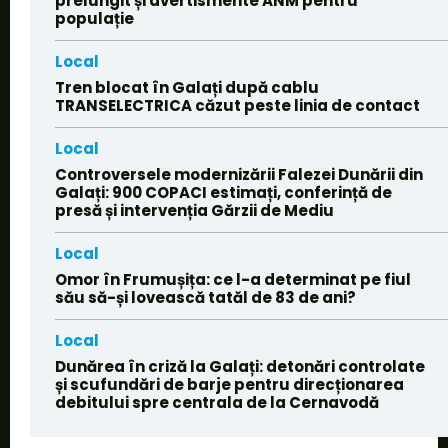
prelungit și avertismente ANM pentru
populație
Local
Tren blocat în Galați după cablu
TRANSELECTRICA căzut peste linia de contact
Local
Controversele modernizării Falezei Dunării din
Galați: 900 COPACI estimați, conferință de
presă și intervenția Gărzii de Mediu
Local
Omor în Frumușița: ce l-a determinat pe fiul
său să-și lovească tatăl de 83 de ani?
Local
Dunărea în criză la Galați: detonări controlate
și scufundări de barje pentru direcționarea
debitului spre centrala de la Cernavodă