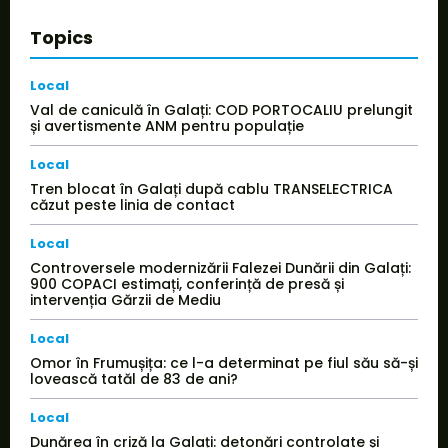
Topics
Local
Val de caniculă în Galați: COD PORTOCALIU prelungit
și avertismente ANM pentru populație
Local
Tren blocat în Galați după cablu TRANSELECTRICA
căzut peste linia de contact
Local
Controversele modernizării Falezei Dunării din Galați:
900 COPACI estimați, conferință de presă și
intervenția Gărzii de Mediu
Local
Omor în Frumușița: ce l-a determinat pe fiul său să-și
lovească tatăl de 83 de ani?
Local
Dunărea în criză la Galați: detonări controlate și