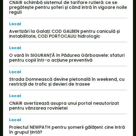
CNAIR schimbă sistemul de tarifare rutieră: ce se
pregătește pentru șoferi și când intră în vigoare noile
reguli
Local
Avertizări la Galați: COD GALBEN pentru caniculă și
instabilitate, COD PORTOCALIU hidrologic
Local
O vară în SIGURANȚĂ în Pădurea Gârboavele: sfaturi
pentru copii într-o acțiune preventivă
Local
Strada Domnească devine pietonală în weekend, cu
restricții de trafic și devieri de trasee
Local
CNAIR avertizează asupra unui portal neautorizat
pentru vânzarea rovinietei
Local
Proiectul NEWPATH pentru șomerii gălățeni: cine intră
în grupul țintă?