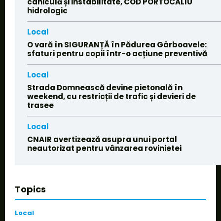
caniculă și instabilitate, COD PORTOCALIU
hidrologic
Local
O vară în SIGURANȚĂ în Pădurea Gârboavele:
sfaturi pentru copii într-o acțiune preventivă
Local
Strada Domnească devine pietonală în
weekend, cu restricții de trafic și devieri de
trasee
Local
CNAIR avertizează asupra unui portal
neautorizat pentru vânzarea rovinietei
Topics
Local