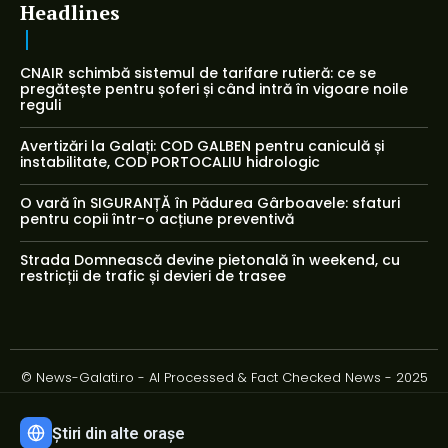
Headlines
CNAIR schimbă sistemul de tarifare rutieră: ce se
pregătește pentru șoferi și când intră în vigoare noile
reguli
Avertizări la Galați: COD GALBEN pentru caniculă și
instabilitate, COD PORTOCALIU hidrologic
O vară în SIGURANȚĂ în Pădurea Gârboavele: sfaturi
pentru copii într-o acțiune preventivă
Strada Domnească devine pietonală în weekend, cu
restricții de trafic și devieri de trasee
© News-Galati.ro - AI Processed & Fact Checked News - 2025
Știri din alte orașe