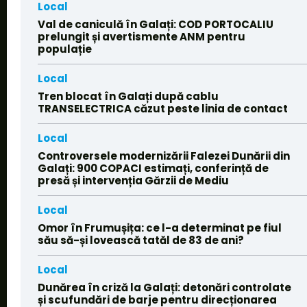
Local
Val de caniculă în Galați: COD PORTOCALIU
prelungit și avertismente ANM pentru
populație
Local
Tren blocat în Galați după cablu
TRANSELECTRICA căzut peste linia de contact
Local
Controversele modernizării Falezei Dunării din
Galați: 900 COPACI estimați, conferință de
presă și intervenția Gărzii de Mediu
Local
Omor în Frumușița: ce l-a determinat pe fiul
său să-și lovească tatăl de 83 de ani?
Local
Dunărea în criză la Galați: detonări controlate
și scufundări de barje pentru direcționarea