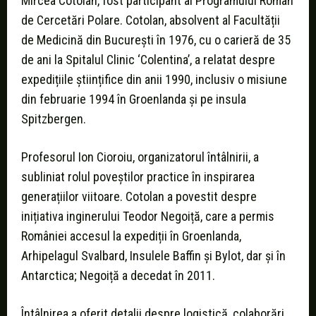
Mircea Cotolan, fost participant al Programului Român
de Cercetări Polare. Cotolan, absolvent al Facultății
de Medicină din București în 1976, cu o carieră de 35
de ani la Spitalul Clinic ‘Colentina’, a relatat despre
expedițiile științifice din anii 1990, inclusiv o misiune
din februarie 1994 în Groenlanda și pe insula
Spitzbergen.
Profesorul Ion Cioroiu, organizatorul întâlnirii, a
subliniat rolul poveștilor practice în inspirarea
generațiilor viitoare. Cotolan a povestit despre
inițiativa inginerului Teodor Negoiță, care a permis
României accesul la expediții în Groenlanda,
Arhipelagul Svalbard, Insulele Baffin și Bylot, dar și în
Antarctica; Negoiță a decedat în 2011.
Întâlnirea a oferit detalii despre logistică, colaborări