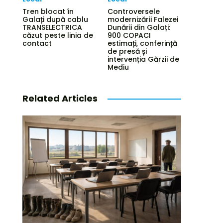
Tren blocat în
Controversele
Galați după cablu
modernizării Falezei
TRANSELECTRICA
Dunării din Galați:
căzut peste linia de
900 COPACI
contact
estimați, conferință
de presă și
intervenția Gărzii de
Mediu
Related Articles