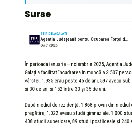
Surse
STIRIDELAGALATI
Agenția Județeană pentru Ocuparea Forței de Muncă Galați a facilitat angajarea a...
06/01/2026
În perioada ianuarie – noiembrie 2025, Agenția J
Galați a facilitat încadrarea în muncă a 3.507 pers
vârstei, 1.935 erau peste 45 de ani, 597 aveau sub 2
și 30 de ani și 152 între 30 și 35 de ani.
După mediul de rezidență, 1.868 provin din mediul ur
pregătire, 1.022 aveau studii gimnaziale, 1.000 stud
408 studii superioare, 89 studii postliceale și 240 