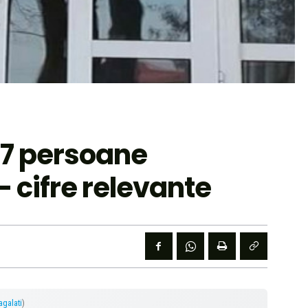
07 persoane
— cifre relevante
lagalati
)