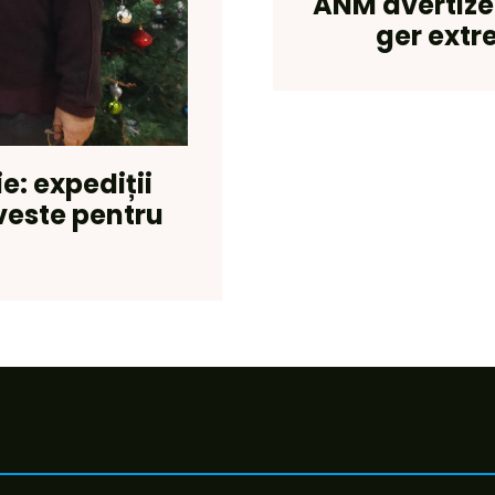
ANM avertizeaz
ger extre
e: expediții
veste pentru