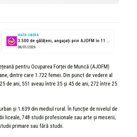
VIATA-LIBERA
3.500 de gălățeni, angajați prin AJOFM în 11 luni
06/01/2026
udețeană pentru Ocuparea Forței de Muncă (AJOFM)
oane, dintre care 1.722 femei. Din punct de vedere al
5 de ani, 551 aveau între 35 și 45 de ani, 272 între 25
ban și 1.639 din mediul rural. În funcție de nivelul de
ii liceale, 748 studii profesionale sau arte și meserii,
studii primare sau fără studii.