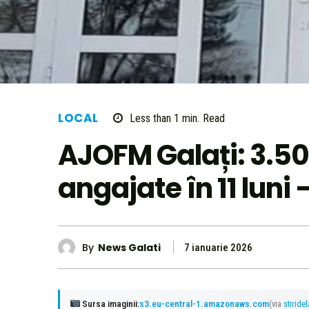
LOCAL
Less than 1
min.
Read
AJOFM Galați: 3.5
angajate în 11 luni 
By
News Galati
7 ianuarie 2026
Sursa imaginii:
s3.eu-central-1.amazonaws.com
(via
stiride