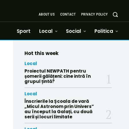
ABOUT US
CONTACT
PRIVACY POLICY
Sport
Local
Social
Politica
Hot this week
Local
Proiectul NEWPATH pentru
șomerii gălățeni: cine intră în
grupul țintă?
Local
Înscrierile la Școala de vară
„Micul Astronom prin Univers”
au început la Galați, cu două
serii și locuri limitate