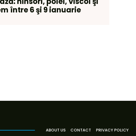
ă: ninsori, polei, viscol şi
m între 6 şi 9 ianuarie
ABOUT US
CONTACT
PRIVACY POLICY