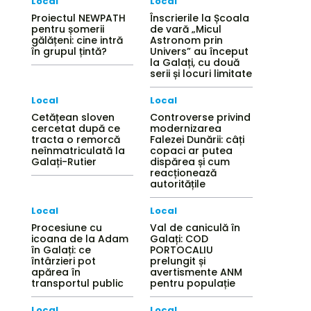
Local
Local
Proiectul NEWPATH
Înscrierile la Școala
pentru șomerii
de vară „Micul
gălățeni: cine intră
Astronom prin
în grupul țintă?
Univers” au început
la Galați, cu două
serii și locuri limitate
Local
Local
Cetățean sloven
Controverse privind
cercetat după ce
modernizarea
tracta o remorcă
Falezei Dunării: câți
neînmatriculată la
copaci ar putea
Galați-Rutier
dispărea și cum
reacționează
autoritățile
Local
Local
Procesiune cu
Val de caniculă în
icoana de la Adam
Galați: COD
în Galați: ce
PORTOCALIU
întârzieri pot
prelungit și
apărea în
avertismente ANM
transportul public
pentru populație
Local
Local