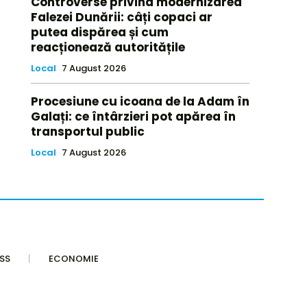
Controverse privind modernizarea
Falezei Dunării: câți copaci ar
putea dispărea și cum
reacționează autoritățile
Local
7 August 2026
Procesiune cu icoana de la Adam în
Galați: ce întârzieri pot apărea în
transportul public
Local
7 August 2026
SS
ECONOMIE