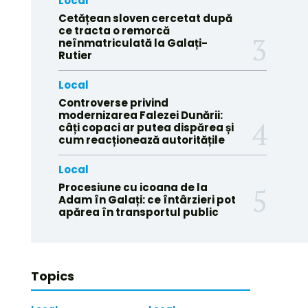
Local
Cetățean sloven cercetat după
ce tracta o remorcă
neînmatriculată la Galați-
Rutier
Local
Controverse privind
modernizarea Falezei Dunării:
câți copaci ar putea dispărea și
cum reacționează autoritățile
Local
Procesiune cu icoana de la
Adam în Galați: ce întârzieri pot
apărea în transportul public
Topics