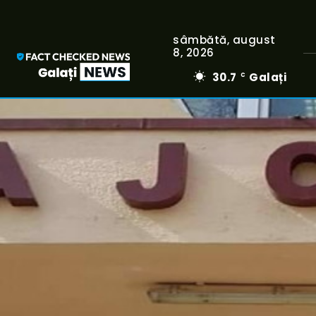
sâmbătă, august
8, 2026
30.7
Galați
C