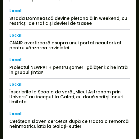
Local
Strada Domnească devine pietonală în weekend, cu
restricții de trafic și devieri de trasee
Local
CNAIR avertizează asupra unui portal neautorizat
pentru vânzarea rovinietei
Local
Proiectul NEWPATH pentru șomerii gălățeni: cine intră
în grupul țintă?
Local
Înscrierile la Școala de vară „Micul Astronom prin
Univers” au început la Galați, cu două serii și locuri
limitate
Local
Cetățean sloven cercetat după ce tracta o remorcă
neînmatriculată la Galați-Rutier