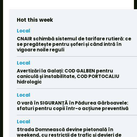
Hot this week
Local
CNAIR schimbă sistemul de tarifare rutieră: ce
se pregătește pentru șoferi și când intră în
vigoare noile reguli
Local
Avertizări la Galați: COD GALBEN pentru
caniculă și instabilitate, COD PORTOCALIU
hidrologic
Local
O vară în SIGURANȚĂ în Pădurea Gârboavele:
sfaturi pentru copii într-o acțiune preventivă
Local
Strada Domnească devine pietonală în
weekend, cu restricții de trafic și devieri de