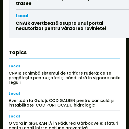
trasee
Local
CNAIR avertizează asupra unui portal
neautorizat pentru vânzarea rovinietei
Topics
Local
CNAIR schimbă sistemul de tarifare rutieră: ce se
pregătește pentru șoferi și când intră în vigoare noile
reguli
Local
Avertizări la Galați: COD GALBEN pentru caniculă și
instabilitate, COD PORTOCALIU hidrologic
Local
O vară în SIGURANȚĂ în Pădurea Gârboavele: sfaturi
pentru copii într-o acțiune preventivă