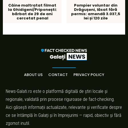
Câine maltratat filmat
Pompier voluntar din
la Ghidigeni/Priponești:
Drăgușeni, lăsat fără
bărbat de 29 de ani
permis: amendă 3.037,5
cercetat penal
lei și 120 zile
ABOUT US
CONTACT
PRIVACY POLICY
News-Galati.ro este o platformă digitală de știri locale și
regionale, validată prin procese riguroase de fact-checking.
Aici găsești informații actualizate, relevante și verificate despre
ce se întâmplă în Galați și în împrejurimi — rapid, obiectiv și fără
zgomot inutil.