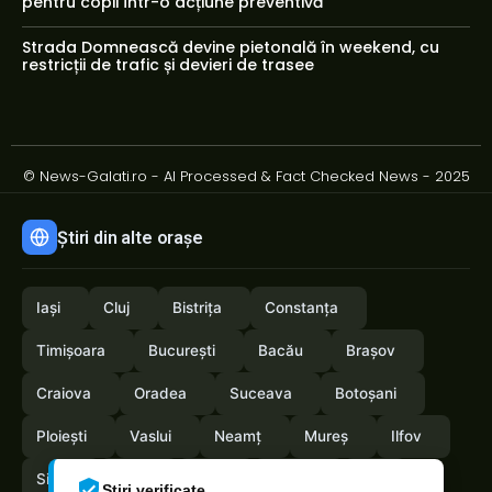
pentru copii într-o acțiune preventivă
Strada Domnească devine pietonală în weekend, cu
restricții de trafic și devieri de trasee
© News-Galati.ro - AI Processed & Fact Checked News - 2025
Știri din alte orașe
Iași
Cluj
Bistrița
Constanța
Timișoara
București
Bacău
Brașov
Craiova
Oradea
Suceava
Botoșani
Ploiești
Vaslui
Neamț
Mureș
Ilfov
Sibiu
Arad
Alba
Tulcea
Olt
Știri verificate