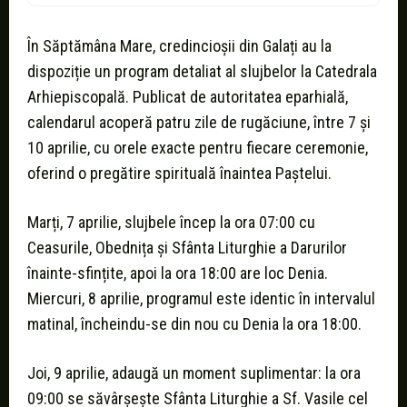
În Săptămâna Mare, credincioșii din Galați au la
dispoziție un program detaliat al slujbelor la Catedrala
Arhiepiscopală. Publicat de autoritatea eparhială,
calendarul acoperă patru zile de rugăciune, între 7 și
10 aprilie, cu orele exacte pentru fiecare ceremonie,
oferind o pregătire spirituală înaintea Paștelui.
Marți, 7 aprilie, slujbele încep la ora 07:00 cu
Ceasurile, Obednița și Sfânta Liturghie a Darurilor
înainte-sfințite, apoi la ora 18:00 are loc Denia.
Miercuri, 8 aprilie, programul este identic în intervalul
matinal, încheindu-se din nou cu Denia la ora 18:00.
Joi, 9 aprilie, adaugă un moment suplimentar: la ora
09:00 se săvârșește Sfânta Liturghie a Sf. Vasile cel