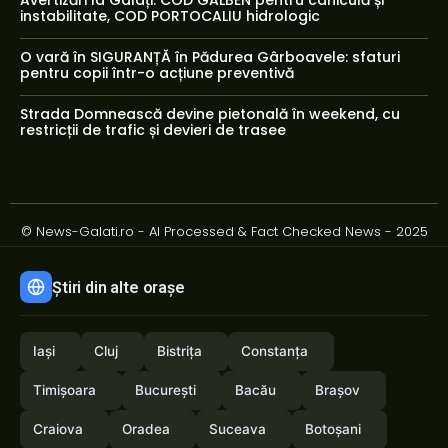
Avertizări la Galați: COD GALBEN pentru caniculă și
instabilitate, COD PORTOCALIU hidrologic
O vară în SIGURANȚĂ în Pădurea Gârboavele: sfaturi
pentru copii într-o acțiune preventivă
Strada Domnească devine pietonală în weekend, cu
restricții de trafic și devieri de trasee
© News-Galati.ro - AI Processed & Fact Checked News - 2025
Știri din alte orașe
Iași
Cluj
Bistrița
Constanța
Timișoara
București
Bacău
Brașov
Craiova
Oradea
Suceava
Botoșani