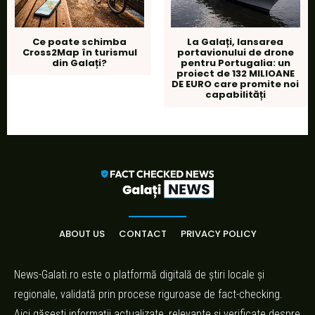
Ce poate schimba
La Galați, lansarea
Cross2Map în turismul
portavionului de drone
din Galați?
pentru Portugalia: un
proiect de 132 MILIOANE
DE EURO care promite noi
capabilități
ABOUT US
CONTACT
PRIVACY POLICY
News-Galati.ro este o platformă digitală de știri locale și
regionale, validată prin procese riguroase de fact-checking.
Aici găsești informații actualizate, relevante și verificate despre