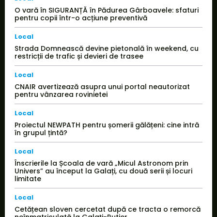
O vară în SIGURANȚĂ în Pădurea Gârboavele: sfaturi
pentru copii într-o acțiune preventivă
Local
Strada Domnească devine pietonală în weekend, cu
restricții de trafic și devieri de trasee
Local
CNAIR avertizează asupra unui portal neautorizat
pentru vânzarea rovinietei
Local
Proiectul NEWPATH pentru șomerii gălățeni: cine intră
în grupul țintă?
Local
Înscrierile la Școala de vară „Micul Astronom prin
Univers” au început la Galați, cu două serii și locuri
limitate
Local
Cetățean sloven cercetat după ce tracta o remorcă