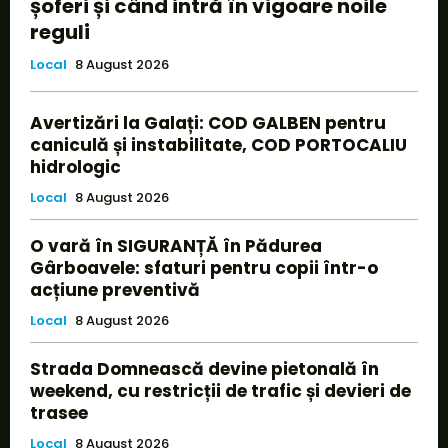
șoferi și când intră în vigoare noile
reguli
Local
8 August 2026
Avertizări la Galați: COD GALBEN pentru
caniculă și instabilitate, COD PORTOCALIU
hidrologic
Local
8 August 2026
O vară în SIGURANȚĂ în Pădurea
Gârboavele: sfaturi pentru copii într-o
acțiune preventivă
Local
8 August 2026
Strada Domnească devine pietonală în
weekend, cu restricții de trafic și devieri de
trasee
Local
8 August 2026