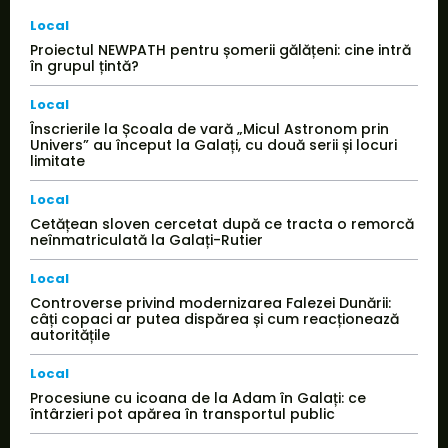
Local
Proiectul NEWPATH pentru șomerii gălățeni: cine intră
în grupul țintă?
Local
Înscrierile la Școala de vară „Micul Astronom prin
Univers” au început la Galați, cu două serii și locuri
limitate
Local
Cetățean sloven cercetat după ce tracta o remorcă
neînmatriculată la Galați-Rutier
Local
Controverse privind modernizarea Falezei Dunării:
câți copaci ar putea dispărea și cum reacționează
autoritățile
Local
Procesiune cu icoana de la Adam în Galați: ce
întârzieri pot apărea în transportul public