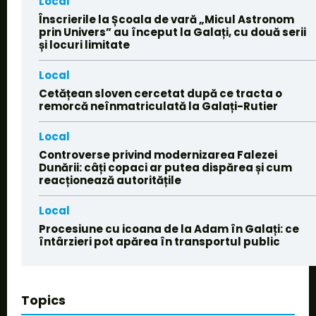
Local
Înscrierile la Școala de vară „Micul Astronom
prin Univers” au început la Galați, cu două serii
și locuri limitate
Local
Cetățean sloven cercetat după ce tracta o
remorcă neînmatriculată la Galați-Rutier
Local
Controverse privind modernizarea Falezei
Dunării: câți copaci ar putea dispărea și cum
reacționează autoritățile
Local
Procesiune cu icoana de la Adam în Galați: ce
întârzieri pot apărea în transportul public
Topics