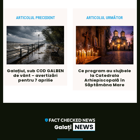
ARTICOLUL PRECEDENT
ARTICOLUL URMĂTOR
Galațiul, sub COD GALBEN
Ce program au slujbele
de vânt – avertizări
la Catedrala
pentru 7 aprilie
Arhiepiscopală în
Săptămâna Mare