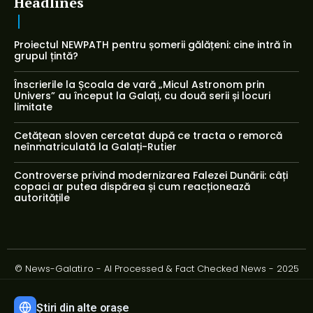
Headlines
Proiectul NEWPATH pentru șomerii gălățeni: cine intră în
grupul țintă?
Înscrierile la Școala de vară „Micul Astronom prin
Univers” au început la Galați, cu două serii și locuri
limitate
Cetățean sloven cercetat după ce tracta o remorcă
neînmatriculată la Galați-Rutier
Controverse privind modernizarea Falezei Dunării: câți
copaci ar putea dispărea și cum reacționează
autoritățile
© News-Galati.ro - AI Processed & Fact Checked News - 2025
Știri din alte orașe