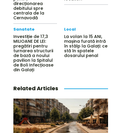
direcționarea
debitului spre
centrala de la
Cernavodă
Sanatate
Local
Investiție de 17,3
La volan la 15 ANI,
MILIOANE DE LEI:
mașina furată intră
pregătiri pentru
în stâlp la Galați: ce
turnarea structurii
stă în spatele
de bază a noului
dosarului penal
pavilion la Spitalul
de Boli Infecțioase
din Galați
Related Articles