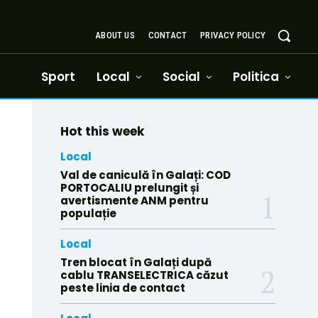
ABOUT US
CONTACT
PRIVACY POLICY
Sport
Local
Social
Politica
Hot this week
Local
Val de caniculă în Galați: COD
PORTOCALIU prelungit și
avertismente ANM pentru
populație
Local
Tren blocat în Galați după
cablu TRANSELECTRICA căzut
peste linia de contact