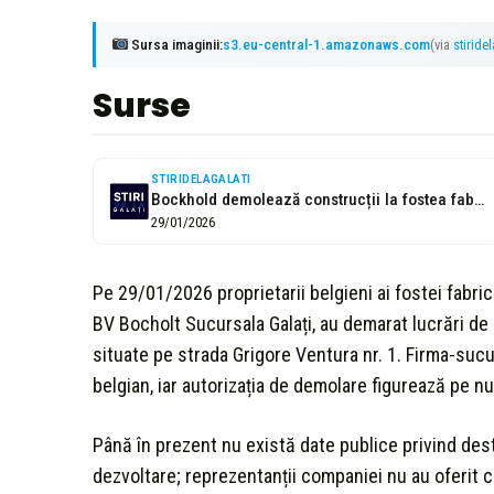
Sursa imaginii:
s3.eu-central-1.amazonaws.com
(via
stiride
Surse
STIRIDELAGALATI
Bockhold demolează construcții la fostea fabrică de bere din Galați
29/01/2026
Pe 29/01/2026 proprietarii belgieni ai fostei fabr
BV Bocholt Sucursala Galați, au demarat lucrări de d
situate pe strada Grigore Ventura nr. 1. Firma-sucur
belgian, iar autorizația de demolare figurează pe nu
Până în prezent nu există date publice privind desti
dezvoltare; reprezentanții companiei nu au oferit c