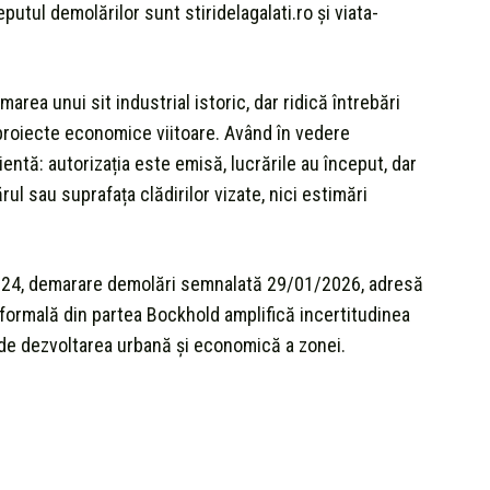
putul demolărilor sunt stiridelagalati.ro și viata-
rea unui sit industrial istoric, dar ridică întrebări
 proiecte economice viitoare. Având în vedere
ientă: autorizația este emisă, lucrările au început, dar
ul sau suprafața clădirilor vizate, nici estimări
 2024, demarare demolări semnalată 29/01/2026, adresă
formală din partea Bockhold amplifică incertitudinea
ați de dezvoltarea urbană și economică a zonei.