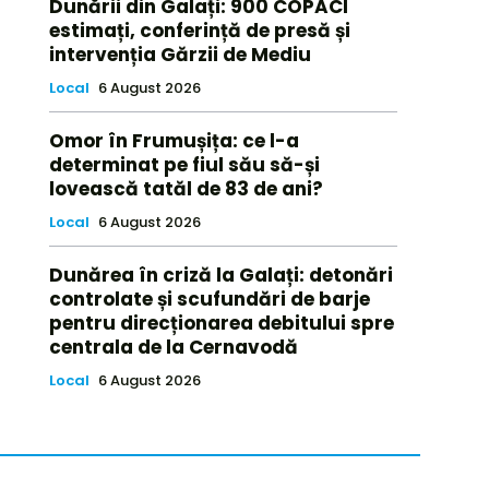
Dunării din Galați: 900 COPACI
estimați, conferință de presă și
intervenția Gărzii de Mediu
Local
6 August 2026
Omor în Frumușița: ce l-a
determinat pe fiul său să-și
lovească tatăl de 83 de ani?
Local
6 August 2026
Dunărea în criză la Galați: detonări
controlate și scufundări de barje
pentru direcționarea debitului spre
centrala de la Cernavodă
Local
6 August 2026