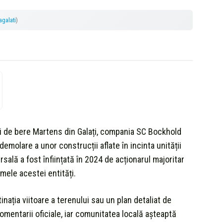
lagalati
)
ici de bere Martens din Galați, compania SC Bockhold
emolare a unor construcții aflate în incinta unității
sală a fost înființată în 2024 de acționarul majoritar
mele acestei entități.
nația viitoare a terenului sau un plan detaliat de
omentarii oficiale, iar comunitatea locală așteaptă