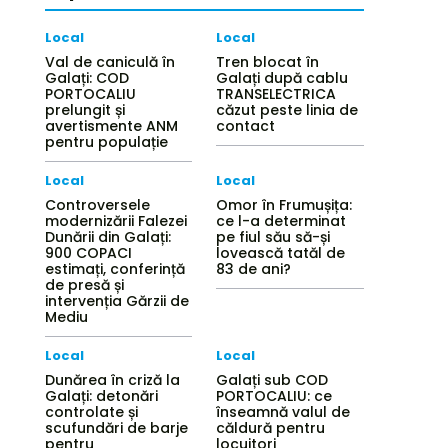
Local
Local
Val de caniculă în
Tren blocat în
Galați: COD
Galați după cablu
PORTOCALIU
TRANSELECTRICA
prelungit și
căzut peste linia de
avertismente ANM
contact
pentru populație
Local
Local
Controversele
Omor în Frumușița:
modernizării Falezei
ce l-a determinat
Dunării din Galați:
pe fiul său să-și
900 COPACI
lovească tatăl de
estimați, conferință
83 de ani?
de presă și
intervenția Gărzii de
Mediu
Local
Local
Dunărea în criză la
Galați sub COD
Galați: detonări
PORTOCALIU: ce
controlate și
înseamnă valul de
scufundări de barje
căldură pentru
pentru
locuitori