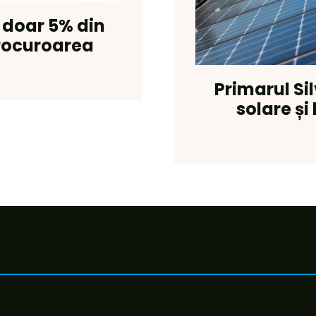
: doar 5% din
procuroarea
Primarul Si
solare și