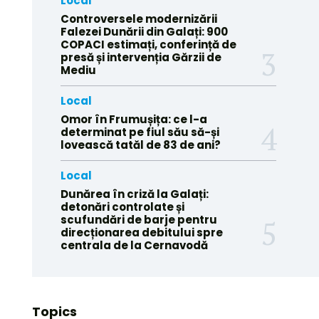
Local
Controversele modernizării
Falezei Dunării din Galați: 900
COPACI estimați, conferință de
presă și intervenția Gărzii de
Mediu
Local
Omor în Frumușița: ce l-a
determinat pe fiul său să-și
lovească tatăl de 83 de ani?
Local
Dunărea în criză la Galați:
detonări controlate și
scufundări de barje pentru
direcționarea debitului spre
centrala de la Cernavodă
Topics