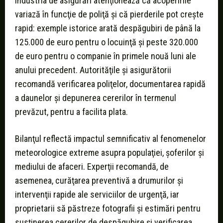
Industria de asigurări atenţionează că acoperirile
variază în funcţie de poliţă şi că pierderile pot creşte
rapid: exemple istorice arată despăgubiri de până la
125.000 de euro pentru o locuinţă şi peste 320.000
de euro pentru o companie în primele nouă luni ale
anului precedent. Autorităţile şi asigurătorii
recomandă verificarea poliţelor, documentarea rapidă
a daunelor şi depunerea cererilor în termenul
prevăzut, pentru a facilita plata.
Bilanţul reflectă impactul semnificativ al fenomenelor
meteorologice extreme asupra populaţiei, şoferilor şi
mediului de afaceri. Experţii recomandă, de
asemenea, curăţarea preventivă a drumurilor şi
intervenţii rapide ale serviciilor de urgenţă, iar
proprietarii să păstreze fotografii şi estimări pentru
susţinerea cererilor de despăgubire şi verificarea