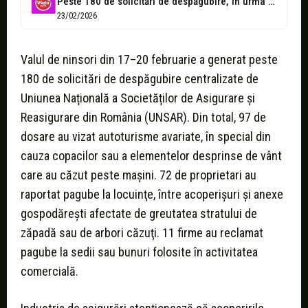
Peste 180 de solicitări de despăgubire, în urma ninsorilor din ultimele zile
23/02/2026
Valul de ninsori din 17–20 februarie a generat peste
180 de solicitări de despăgubire centralizate de
Uniunea Națională a Societăților de Asigurare și
Reasigurare din România (UNSAR). Din total, 97 de
dosare au vizat autoturisme avariate, în special din
cauza copacilor sau a elementelor desprinse de vânt
care au căzut peste maşini. 72 de proprietari au
raportat pagube la locuinţe, între acoperişuri şi anexe
gospodăreşti afectate de greutatea stratului de
zăpadă sau de arbori căzuţi. 11 firme au reclamat
pagube la sedii sau bunuri folosite în activitatea
comercială.