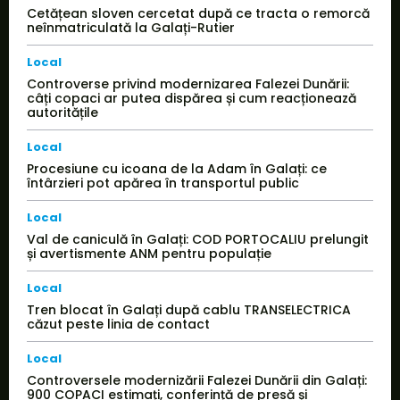
Cetățean sloven cercetat după ce tracta o remorcă
neînmatriculată la Galați-Rutier
Local
Controverse privind modernizarea Falezei Dunării:
câți copaci ar putea dispărea și cum reacționează
autoritățile
Local
Procesiune cu icoana de la Adam în Galați: ce
întârzieri pot apărea în transportul public
Local
Val de caniculă în Galați: COD PORTOCALIU prelungit
și avertismente ANM pentru populație
Local
Tren blocat în Galați după cablu TRANSELECTRICA
căzut peste linia de contact
Local
Controversele modernizării Falezei Dunării din Galați:
900 COPACI estimați, conferință de presă și