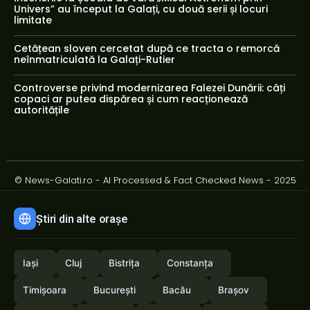
Univers” au început la Galați, cu două serii și locuri
limitate
Cetățean sloven cercetat după ce tracta o remorcă
neînmatriculată la Galați-Rutier
Controverse privind modernizarea Falezei Dunării: câți
copaci ar putea dispărea și cum reacționează
autoritățile
© News-Galati.ro - AI Processed & Fact Checked News - 2025
Știri din alte orașe
Iași
Cluj
Bistrița
Constanța
Timișoara
București
Bacău
Brașov