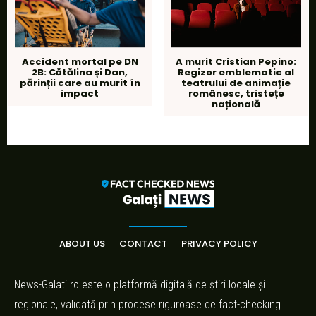
Accident mortal pe DN
A murit Cristian Pepino:
2B: Cătălina și Dan,
Regizor emblematic al
părinții care au murit în
teatrului de animație
impact
românesc, tristețe
națională
ABOUT US
CONTACT
PRIVACY POLICY
News-Galati.ro este o platformă digitală de știri locale și
regionale, validată prin procese riguroase de fact-checking.