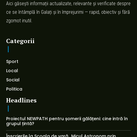
Aici găsești informații actualizate, relevante și verificate despre
ce se întâmplă în Galați și în împrejurimi — rapid, obiectiv și fără
zgomot inutil.
Categorii
Sport
Local
Social
Politica
Headlines
Proiectul NEWPATH pentru șomerii gălățeni: cine intră în
grupul țintă?
Înscrierile la Școala de vară „Micul Astronom prin