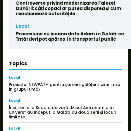
Controverse privind modernizarea Falezei
Dunării: câți copaci ar putea dispărea și cum
reacționează autoritățile
Local
Procesiune cu icoana de la Adam în Galați: ce
întârzieri pot apărea în transportul public
Topics
Local
Proiectul NEWPATH pentru șomerii gălățeni: cine intră
în grupul țintă?
Local
Înscrierile la Școala de vară „Micul Astronom prin
Univers” au început la Galați, cu două serii și locuri
limitate
Local