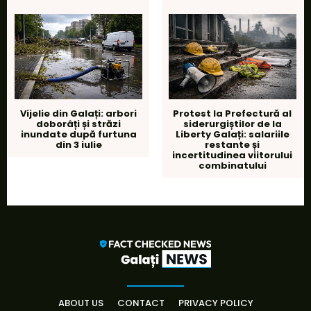
Vijelie din Galați: arbori
Protest la Prefectură al
doborâți și străzi
siderurgiștilor de la
inundate după furtuna
Liberty Galați: salariile
din 3 iulie
restante și
incertitudinea viitorului
combinatului
ABOUT US
CONTACT
PRIVACY POLICY