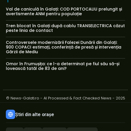
Val de caniculă în Galați: COD PORTOCALIU prelungit și
avertismente ANM pentru populație
Tren blocat în Galați după cablu TRANSELECTRICA căzut
peste linia de contact
Controversele modernizării Falezei Dunării din Galați:
900 COPACI estimați, conferință de presă și intervenția
Gărzii de Mediu
Omor în Frumușița: ce l-a determinat pe fiul său să-și
lovească tatăl de 83 de ani?
© News-Galati.ro - AI Processed & Fact Checked News - 2025
Știri din alte orașe