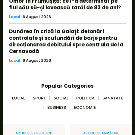
Omor în Frumușița: ce l-a determinat pe
fiul său să-și lovească tatăl de 83 de ani?
Local
6 August 2026
Dunărea în criză la Galați: detonări
controlate și scufundări de barje pentru
direcționarea debitului spre centrala de la
Cernavodă
Local
6 August 2026
Popular Categories
LOCAL
SPORT
SOCIAL
POLITICA
SANATATE
BUSINESS
ECONOMIE
ARTICOLUL PRECEDENT
ARTICOLUL URMĂTOR