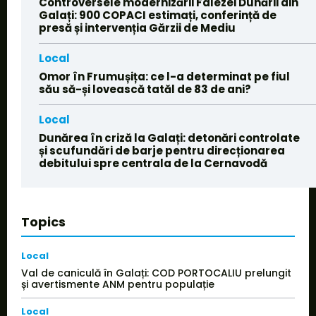
Controversele modernizării Falezei Dunării din
Galați: 900 COPACI estimați, conferință de
presă și intervenția Gărzii de Mediu
Local
Omor în Frumușița: ce l-a determinat pe fiul
său să-și lovească tatăl de 83 de ani?
Local
Dunărea în criză la Galați: detonări controlate
și scufundări de barje pentru direcționarea
debitului spre centrala de la Cernavodă
Topics
Local
Val de caniculă în Galați: COD PORTOCALIU prelungit
și avertismente ANM pentru populație
Local