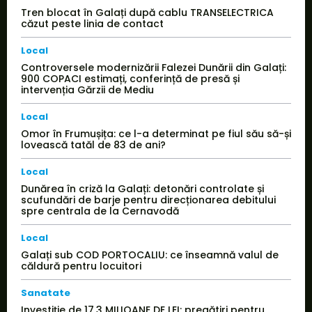
Tren blocat în Galați după cablu TRANSELECTRICA
căzut peste linia de contact
Local
Controversele modernizării Falezei Dunării din Galați:
900 COPACI estimați, conferință de presă și
intervenția Gărzii de Mediu
Local
Omor în Frumușița: ce l-a determinat pe fiul său să-și
lovească tatăl de 83 de ani?
Local
Dunărea în criză la Galați: detonări controlate și
scufundări de barje pentru direcționarea debitului
spre centrala de la Cernavodă
Local
Galați sub COD PORTOCALIU: ce înseamnă valul de
căldură pentru locuitori
Sanatate
Investiție de 17,3 MILIOANE DE LEI: pregătiri pentru