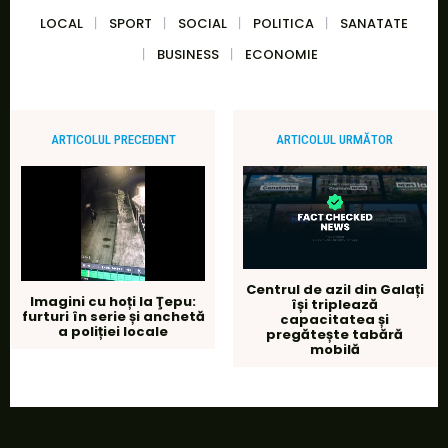
LOCAL
SPORT
SOCIAL
POLITICA
SANATATE
BUSINESS
ECONOMIE
ARTICOLUL PRECEDENT
ARTICOLUL URMĂTOR
Centrul de azil din Galați
Imagini cu hoți la Ţepu:
își triplează
furturi în serie și anchetă
capacitatea și
a poliției locale
pregătește tabără
mobilă