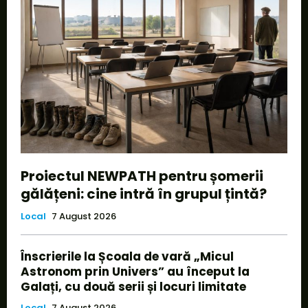
Proiectul NEWPATH pentru șomerii
gălățeni: cine intră în grupul țintă?
Local
7 August 2026
Înscrierile la Școala de vară „Micul
Astronom prin Univers” au început la
Galați, cu două serii și locuri limitate
Local
7 August 2026