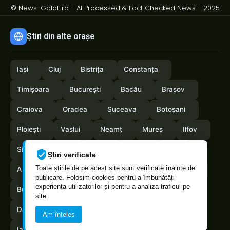
© News-Galati.ro - AI Processed & Fact Checked News - 2025
Știri din alte orașe
Iași
Cluj
Bistrița
Constanța
Timișoara
București
Bacău
Brașov
Craiova
Oradea
Suceava
Botoșani
Ploiești
Vaslui
Neamț
Mureș
Ilfov
Sibiu
Arad
Alba
Tulcea
Olt
Știri verificate
Toate știrile de pe acest site sunt verificate înainte de
Arges
Maramures
Vrancea
Satumare
publicare. Folosim cookies pentru a îmbunătăți
experiența utilizatorilor și pentru a analiza traficul pe
Buzau
Braila
Calarasi
Caras-Severin
site.
Dambovita
Giurgiu
Gorj
Hunedoara
Am înțeles
Ialomita
Mehedinti
Salaj
Teleorman