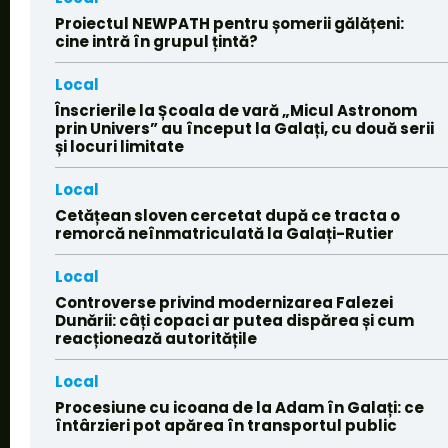
Proiectul NEWPATH pentru șomerii gălățeni:
cine intră în grupul țintă?
Local
Înscrierile la Școala de vară „Micul Astronom
prin Univers” au început la Galați, cu două serii
și locuri limitate
Local
Cetățean sloven cercetat după ce tracta o
remorcă neînmatriculată la Galați-Rutier
Local
Controverse privind modernizarea Falezei
Dunării: câți copaci ar putea dispărea și cum
reacționează autoritățile
Local
Procesiune cu icoana de la Adam în Galați: ce
întârzieri pot apărea în transportul public