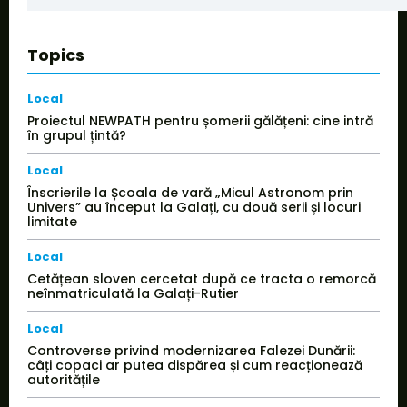
Topics
Local
Proiectul NEWPATH pentru șomerii gălățeni: cine intră
în grupul țintă?
Local
Înscrierile la Școala de vară „Micul Astronom prin
Univers” au început la Galați, cu două serii și locuri
limitate
Local
Cetățean sloven cercetat după ce tracta o remorcă
neînmatriculată la Galați-Rutier
Local
Controverse privind modernizarea Falezei Dunării:
câți copaci ar putea dispărea și cum reacționează
autoritățile