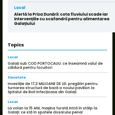
Local
Alertă la Priza Dunării: cota fluviului scade iar
intervențiile cu scafandrii pentru alimentarea
Galațiului
Topics
Local
Galați sub COD PORTOCALIU: ce înseamnă valul de
căldură pentru locuitori
Sanatate
Investiție de 17,3 MILIOANE DE LEI: pregătiri pentru
turnarea structurii de bază a noului pavilion la
Spitalul de Boli Infecțioase din Galați
Local
La volan la 15 ANI, mașina furată intră în stâlp la
Galați: ce stă în spatele dosarului penal