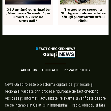
IGSU amână surprinzător
Tragedie pe șosea la
„Miercurea Sirenelor” pe
Ghidigeni: coliziune între
3 martie 2026: Ce
căruță și autoutilitară, 3
urmează?
răniți
ABOUT US
CONTACT
PRIVACY POLICY
News-Galati.ro este o platformă digitală de știri locale și
regionale, validată prin procese riguroase de fact-checking.
Aici găsești informații actualizate, relevante și verificate despre
ce se întâmplă în Galați și în împrejurimi — rapid, obiectiv și fără