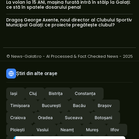
La volan la 15 ANI, mașina furată intră în stâlp la Galați:
ce stă în spatele dosarului penal
Dragoș George Axente, noul director al Clubului Sportiv
Municipal Galați: ce proiecte pregătește clubul?
© News-Galati.ro - AI Processed & Fact Checked News - 2025
Știri din alte orașe
Iași
Cluj
Bistrița
Constanța
Timișoara
București
Bacău
Brașov
Craiova
Oradea
Suceava
Botoșani
Ploiești
Vaslui
Neamț
Mureș
Ilfov