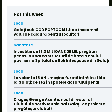
Hot this week
Local
Galați sub COD PORTOCALIU: ce înseamnă
valul de căldură pentru locuitori
Sanatate
Investiție de 17,3 MILIOANE DE LEI: pregătiri
pentru turnarea structurii de bază a noului
pavilion la Spitalul de Boli Infecțioase din Galați
Local
La volan la 15 ANI, mașina furată intră în stâlp
la Galați: ce stă în spatele dosarului penal
Local
Dragoș George Axente, noul director al
Clubului Sportiv Municipal Galați: ce proiecte
pregătește clubul?