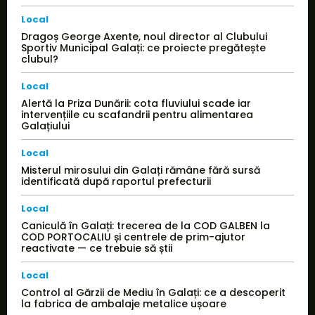
Local
Dragoș George Axente, noul director al Clubului
Sportiv Municipal Galați: ce proiecte pregătește
clubul?
Local
Alertă la Priza Dunării: cota fluviului scade iar
intervențiile cu scafandrii pentru alimentarea
Galațiului
Local
Misterul mirosului din Galați rămâne fără sursă
identificată după raportul prefecturii
Local
Caniculă în Galați: trecerea de la COD GALBEN la
COD PORTOCALIU și centrele de prim-ajutor
reactivate — ce trebuie să știi
Local
Control al Gărzii de Mediu în Galați: ce a descoperit
la fabrica de ambalaje metalice ușoare