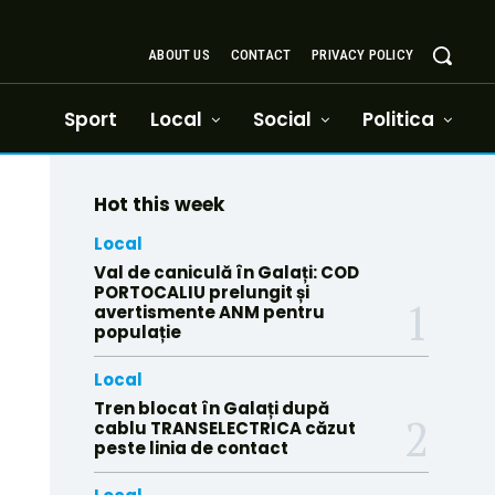
ABOUT US
CONTACT
PRIVACY POLICY
Sport
Local
Social
Politica
Hot this week
Local
Val de caniculă în Galați: COD
PORTOCALIU prelungit și
avertismente ANM pentru
populație
Local
Tren blocat în Galați după
cablu TRANSELECTRICA căzut
peste linia de contact