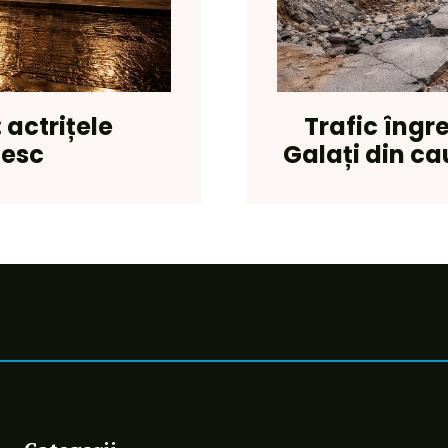
 actrițele
Trafic îngr
cesc
Galați din ca