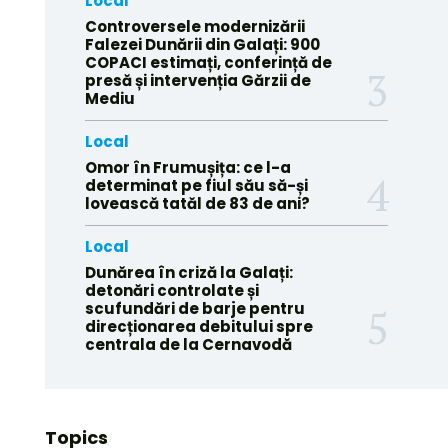
Local
Controversele modernizării
Falezei Dunării din Galați: 900
COPACI estimați, conferință de
presă și intervenția Gărzii de
Mediu
Local
Omor în Frumușița: ce l-a
determinat pe fiul său să-și
lovească tatăl de 83 de ani?
Local
Dunărea în criză la Galați:
detonări controlate și
scufundări de barje pentru
direcționarea debitului spre
centrala de la Cernavodă
Topics