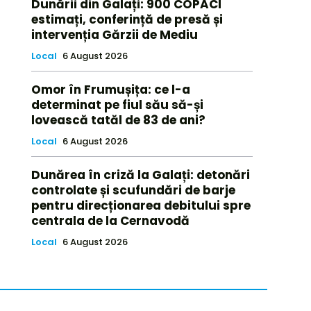
Dunării din Galați: 900 COPACI
estimați, conferință de presă și
intervenția Gărzii de Mediu
Local
6 August 2026
Omor în Frumușița: ce l-a
determinat pe fiul său să-și
lovească tatăl de 83 de ani?
Local
6 August 2026
Dunărea în criză la Galați: detonări
controlate și scufundări de barje
pentru direcționarea debitului spre
centrala de la Cernavodă
Local
6 August 2026