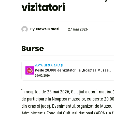
vizitatori
By
News Galati
27 mai 2026
Surse
VIAŢA LIBERĂ GALAŢI
Peste 20.000 de vizitatori la „Noaptea Muzeelor” din Galați
26/05/2026
În noaptea de 23 mai 2026, Galațiul a confirmat înc
de participare la Noaptea muzeelor, cu peste 20.000
din oraș și județ. Evenimentul, organizat de Muzeul d
Administrația Fondului Cultural Național (AFCN), a f