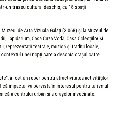
ntr-un traseu cultural deschis, cu 18 spații
la Muzeul de Artă Vizuală Galați (3.068) și la Muzeul de
dii, Lapidarium, Casa Cuza Vodă, Casa Colecțiilor și
i, reprezentații teatrale, muzică și tradiții locale,
n contextul unei nopți care a deschis orașul către
te”, a fost un reper pentru atractivitatea activităților
ză că impactul va persista în interesul pentru turismul
omică a centrului urban și a orașelor învecinate.