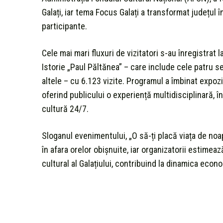
Galați, iar tema Focus Galați a transformat județul î
participante.
Cele mai mari fluxuri de vizitatori s-au înregistrat 
Istorie „Paul Păltănea” – care include cele patru se
altele – cu 6.123 vizite. Programul a îmbinat expoziți
oferind publicului o experiență multidisciplinară, î
cultură 24/7.
Sloganul evenimentului, „O să-ți placă viața de noap
în afara orelor obișnuite, iar organizatorii estimea
cultural al Galațiului, contribuind la dinamica econ