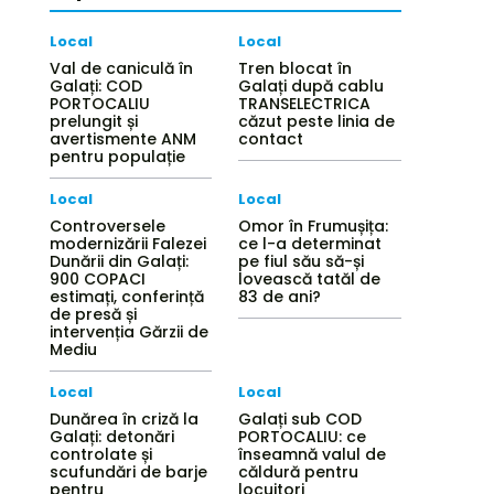
Local
Local
Val de caniculă în
Tren blocat în
Galați: COD
Galați după cablu
PORTOCALIU
TRANSELECTRICA
prelungit și
căzut peste linia de
avertismente ANM
contact
pentru populație
Local
Local
Controversele
Omor în Frumușița:
modernizării Falezei
ce l-a determinat
Dunării din Galați:
pe fiul său să-și
900 COPACI
lovească tatăl de
estimați, conferință
83 de ani?
de presă și
intervenția Gărzii de
Mediu
Local
Local
Dunărea în criză la
Galați sub COD
Galați: detonări
PORTOCALIU: ce
controlate și
înseamnă valul de
scufundări de barje
căldură pentru
pentru
locuitori