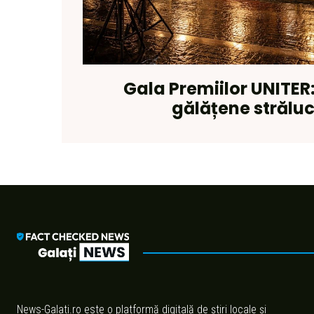
Gala Premiilor UNITER:
gălățene strălu
News-Galati.ro este o platformă digitală de știri locale și