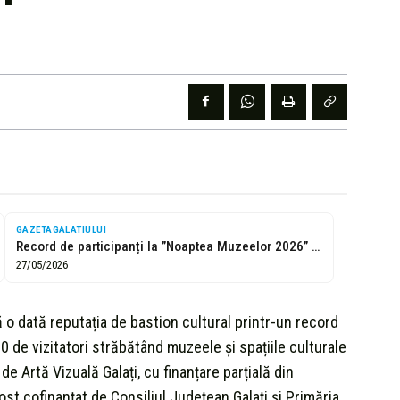
GAZETAGALATIULUI
Record de participanți la ”Noaptea Muzeelor 2026” de la Galați
27/05/2026
ă o dată reputația de bastion cultural printr-un record
 de vizitatori străbătând muzeele și spațiile culturale
e Artă Vizuală Galați, cu finanțare parțială din
ost cofinanțat de Consiliul Județean Galați și Primăria