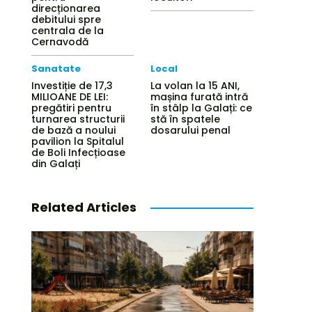
direcționarea
debitului spre
centrala de la
Cernavodă
Sanatate
Local
Investiție de 17,3
La volan la 15 ANI,
MILIOANE DE LEI:
mașina furată intră
pregătiri pentru
în stâlp la Galați: ce
turnarea structurii
stă în spatele
de bază a noului
dosarului penal
pavilion la Spitalul
de Boli Infecțioase
din Galați
Related Articles