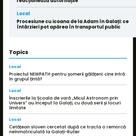
reacționează autoritățile
Local
Procesiune cu icoana de la Adam în Galați: ce
întârzieri pot apărea în transportul public
Topics
Local
Proiectul NEWPATH pentru șomerii gălățeni: cine intră
în grupul țintă?
Local
Înscrierile la Școala de vară „Micul Astronom prin
Univers” au început la Galați, cu două serii și locuri
limitate
Local
Cetățean sloven cercetat după ce tracta o remorcă
neînmatriculată la Galați-Rutier