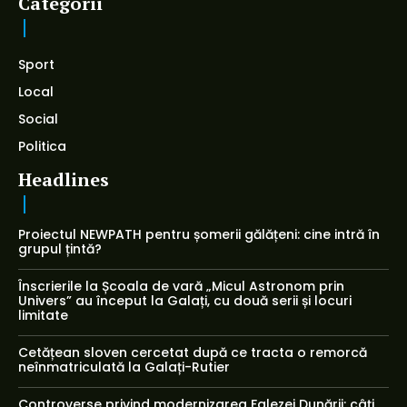
Categorii
Sport
Local
Social
Politica
Headlines
Proiectul NEWPATH pentru șomerii gălățeni: cine intră în
grupul țintă?
Înscrierile la Școala de vară „Micul Astronom prin
Univers” au început la Galați, cu două serii și locuri
limitate
Cetățean sloven cercetat după ce tracta o remorcă
neînmatriculată la Galați-Rutier
Controverse privind modernizarea Falezei Dunării: câți