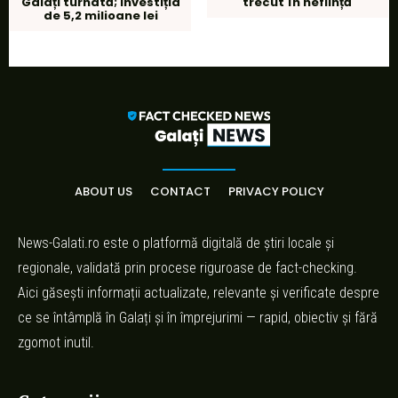
Galați turnată; investiția
trecut în neființă
de 5,2 milioane lei
ABOUT US
CONTACT
PRIVACY POLICY
News-Galati.ro este o platformă digitală de știri locale și
regionale, validată prin procese riguroase de fact-checking.
Aici găsești informații actualizate, relevante și verificate despre
ce se întâmplă în Galați și în împrejurimi — rapid, obiectiv și fără
zgomot inutil.