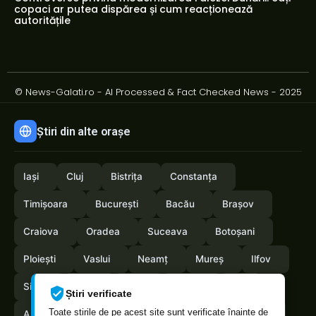
copaci ar putea dispărea și cum reacționează
autoritățile
© News-Galati.ro - AI Processed & Fact Checked News - 2025
Știri din alte orașe
Iași
Cluj
Bistrița
Constanța
Timișoara
București
Bacău
Brașov
Craiova
Oradea
Suceava
Botoșani
Ploiești
Vaslui
Neamț
Mureș
Ilfov
Sibiu
Arad
Alba
Tulcea
Olt
Știri verificate
Toate știrile de pe acest site sunt verificate înainte de
Arges
Maramures
Vrancea
Satumare