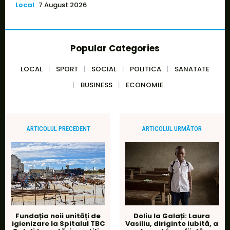
Local
7 August 2026
Popular Categories
LOCAL
SPORT
SOCIAL
POLITICA
SANATATE
BUSINESS
ECONOMIE
ARTICOLUL PRECEDENT
ARTICOLUL URMĂTOR
Fundația noii unități de
Doliu la Galați: Laura
igienizare la Spitalul TBC
Vasiliu, diriginte iubită, a