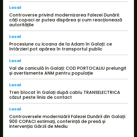
Local
Controverse privind modernizarea Falezei Dunării:
câți copaci ar putea dispărea și cum reacționează
autoritățile
Local
Procesiune cu icoana de la Adam în Galați: ce
întârzieri pot apărea în transportul public
Local
Val de caniculă în Galați: COD PORTOCALIU prelungit
și avertismente ANM pentru populație
Local
Tren blocat în Galați după cablu TRANSELECTRICA
căzut peste linia de contact
Local
Controversele modernizării Falezei Dunării din Galați:
900 COPACI estimați, conferință de presă și
intervenția Gărzii de Mediu