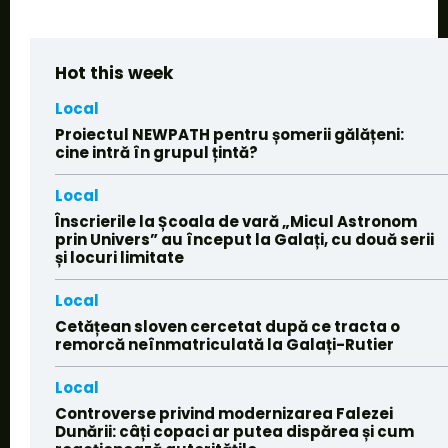
Hot this week
Local
Proiectul NEWPATH pentru șomerii gălățeni:
cine intră în grupul țintă?
Local
Înscrierile la Școala de vară „Micul Astronom
prin Univers” au început la Galați, cu două serii
și locuri limitate
Local
Cetățean sloven cercetat după ce tracta o
remorcă neînmatriculată la Galați-Rutier
Local
Controverse privind modernizarea Falezei
Dunării: câți copaci ar putea dispărea și cum