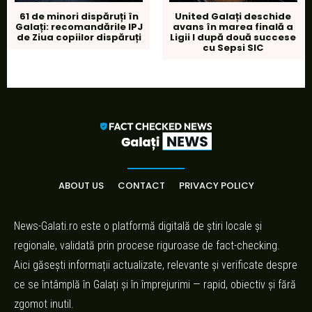
61 de minori dispăruți în
United Galați deschide
Galați: recomandările IPJ
avans în marea finală a
de Ziua copiilor dispăruți
Ligii I după două succese
cu Sepsi SIC
ABOUT US
CONTACT
PRIVACY POLICY
News-Galati.ro este o platformă digitală de știri locale și
regionale, validată prin procese riguroase de fact-checking.
Aici găsești informații actualizate, relevante și verificate despre
ce se întâmplă în Galați și în împrejurimi — rapid, obiectiv și fără
zgomot inutil.