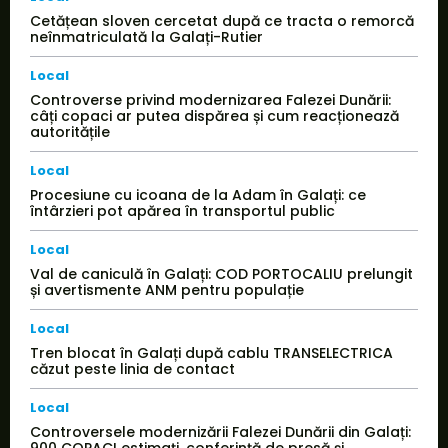
Cetățean sloven cercetat după ce tracta o remorcă
neînmatriculată la Galați-Rutier
Local
Controverse privind modernizarea Falezei Dunării:
câți copaci ar putea dispărea și cum reacționează
autoritățile
Local
Procesiune cu icoana de la Adam în Galați: ce
întârzieri pot apărea în transportul public
Local
Val de caniculă în Galați: COD PORTOCALIU prelungit
și avertismente ANM pentru populație
Local
Tren blocat în Galați după cablu TRANSELECTRICA
căzut peste linia de contact
Local
Controversele modernizării Falezei Dunării din Galați: