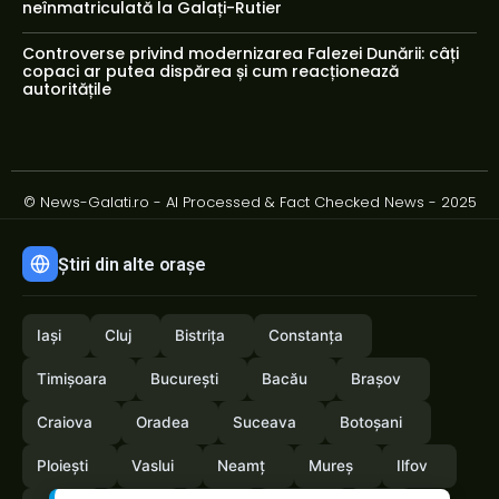
neînmatriculată la Galați-Rutier
Controverse privind modernizarea Falezei Dunării: câți
copaci ar putea dispărea și cum reacționează
autoritățile
© News-Galati.ro - AI Processed & Fact Checked News - 2025
Știri din alte orașe
Iași
Cluj
Bistrița
Constanța
Timișoara
București
Bacău
Brașov
Craiova
Oradea
Suceava
Botoșani
Ploiești
Vaslui
Neamț
Mureș
Ilfov