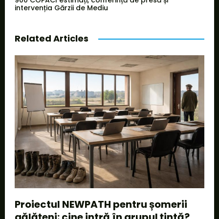
900 COPACI estimați, conferință de presă și
intervenția Gărzii de Mediu
Related Articles
Proiectul NEWPATH pentru șomerii
gălățeni: cine intră în grupul țintă?