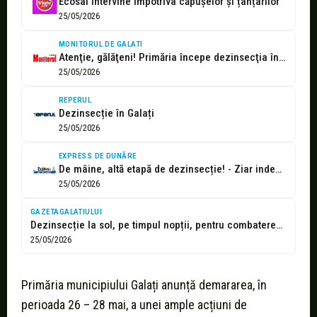
Ecosal intervine împotriva căpușelor și țânțarilor
25/05/2026
MONITORUL DE GALATI
Atenţie, gălăţeni! Primăria începe dezinsecţia în tot oraşul. Recomandări importante pentru apicultori
25/05/2026
REPERUL
Dezinsecție în Galați
25/05/2026
EXPRESS DE DUNĂRE
De mâine, altă etapă de dezinsecție! - Ziar independent din Galați
25/05/2026
GAZETAGALATIULUI
Dezinsecție la sol, pe timpul nopții, pentru combaterea căpușelor și altor insecte...
25/05/2026
Primăria municipiului Galați anunță demararea, în
perioada 26 – 28 mai, a unei ample acțiuni de