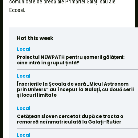
comunicate de presă ale Primăriei Galați sau ale
Ecosal.
Hot this week
Local
Proiectul NEWPATH pentru șomerii gălățeni:
cine intră în grupul țintă?
Local
Înscrierile la Școala de vară „Micul Astronom
prin Univers” au început la Galați, cu două serii
și locuri limitate
Local
Cetățean sloven cercetat după ce tracta o
remorcă neînmatriculată la Galați-Rutier
Local