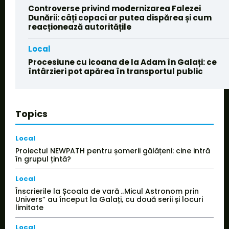
Controverse privind modernizarea Falezei
Dunării: câți copaci ar putea dispărea și cum
reacționează autoritățile
Local
Procesiune cu icoana de la Adam în Galați: ce
întârzieri pot apărea în transportul public
Topics
Local
Proiectul NEWPATH pentru șomerii gălățeni: cine intră
în grupul țintă?
Local
Înscrierile la Școala de vară „Micul Astronom prin
Univers” au început la Galați, cu două serii și locuri
limitate
Local