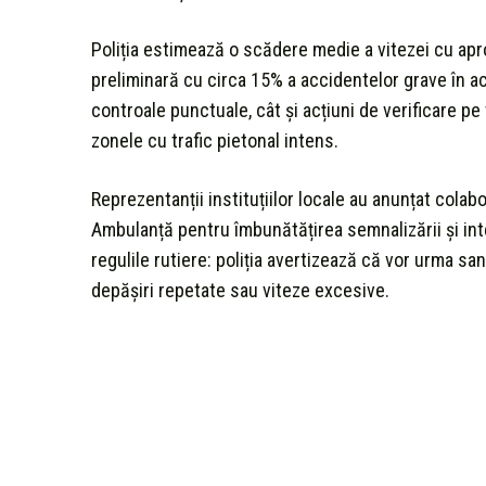
Poliția estimează o scădere medie a vitezei cu apr
preliminară cu circa 15% a accidentelor grave în ac
controale punctuale, cât și acțiuni de verificare pe 
zonele cu trafic pietonal intens.
Reprezentanții instituțiilor locale au anunțat colab
Ambulanță pentru îmbunătățirea semnalizării și int
regulile rutiere: poliția avertizează că vor urma sa
depășiri repetate sau viteze excesive.