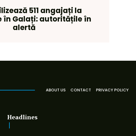
izează 511 angajați la
în Galați: autoritățile în
alertă
ABOUT US
CONTACT
PRIVACY POLICY
Headlines