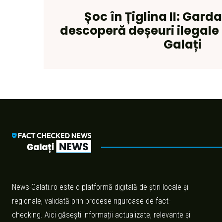
Șoc în Țiglina II: Gard
descoperă deșeuri ilegale 
Galați
News-Galati.ro este o platformă digitală de știri locale și
regionale, validată prin procese riguroase de fact-
checking. Aici găsești informații actualizate, relevante și