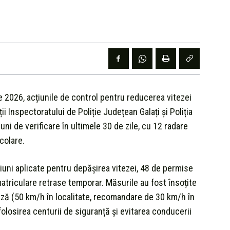
rie 2026, acțiunile de control pentru reducerea vitezei
i Inspectoratului de Poliție Județean Galați și Poliția
ni de verificare în ultimele 30 de zile, cu 12 radare
colare.
țiuni aplicate pentru depășirea vitezei, 48 de permise
matriculare retrase temporar. Măsurile au fost însoțite
eză (50 km/h în localitate, recomandare de 30 km/h în
 folosirea centurii de siguranță și evitarea conducerii