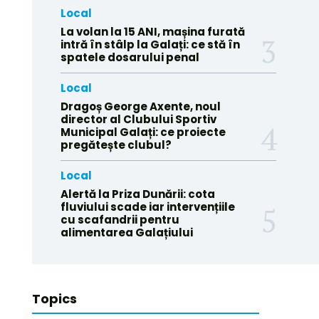
Local
La volan la 15 ANI, mașina furată
intră în stâlp la Galați: ce stă în
spatele dosarului penal
Local
Dragoș George Axente, noul
director al Clubului Sportiv
Municipal Galați: ce proiecte
pregătește clubul?
Local
Alertă la Priza Dunării: cota
fluviului scade iar intervențiile
cu scafandrii pentru
alimentarea Galațiului
Topics