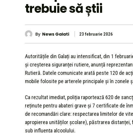
trebuie să știi
By
News Galati
23 februarie 2026
Autoritățile din Galați au intensificat, din 1 februa
și creșterea siguranței rutiere, anunță reprezentanți
Rutieră. Datele comunicate arată peste 120 de acțiu
mobile folosite pe arterele principale și în zonele ș
Ca rezultat imediat, poliția raportează 620 de sanc
reținute pentru abateri grave și 7 certificate de în
de recomandări clare: respectarea limitelor de vit
apropierea unităților școlare), păstrarea distanței,
sub influența alcoolului.