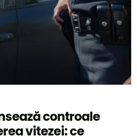
lansează controale
rea vitezei: ce