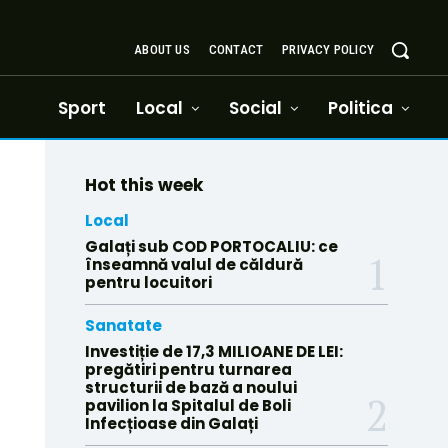
ABOUT US
CONTACT
PRIVACY POLICY
Sport
Local
Social
Politica
Hot this week
Local
Galați sub COD PORTOCALIU: ce
înseamnă valul de căldură
pentru locuitori
Sanatate
Investiție de 17,3 MILIOANE DE LEI:
pregătiri pentru turnarea
structurii de bază a noului
pavilion la Spitalul de Boli
Infecțioase din Galați