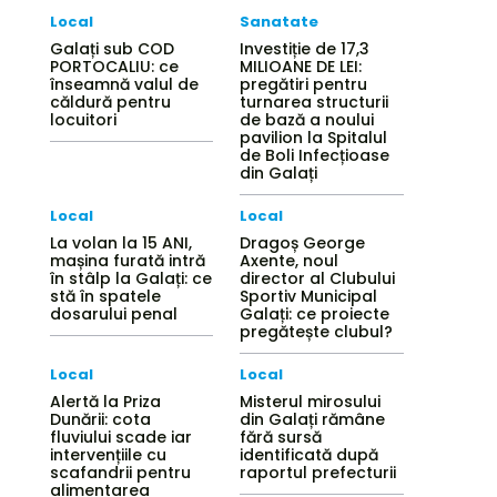
Local
Sanatate
Galați sub COD
Investiție de 17,3
PORTOCALIU: ce
MILIOANE DE LEI:
înseamnă valul de
pregătiri pentru
căldură pentru
turnarea structurii
locuitori
de bază a noului
pavilion la Spitalul
de Boli Infecțioase
din Galați
Local
Local
La volan la 15 ANI,
Dragoș George
mașina furată intră
Axente, noul
în stâlp la Galați: ce
director al Clubului
stă în spatele
Sportiv Municipal
dosarului penal
Galați: ce proiecte
pregătește clubul?
Local
Local
Alertă la Priza
Misterul mirosului
Dunării: cota
din Galați rămâne
fluviului scade iar
fără sursă
intervențiile cu
identificată după
scafandrii pentru
raportul prefecturii
alimentarea