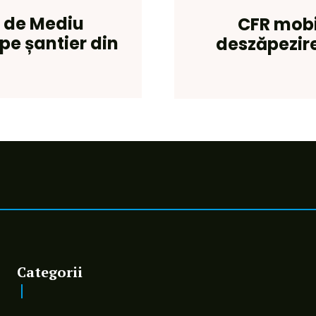
a de Mediu
CFR mobil
pe șantier din
deszăpezire 
Categorii