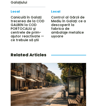
Galațiului
Local
Local
Caniculă în Galați:
Control al Gărzii de
trecerea de la COD
Mediu în Galați: ce a
GALBEN la COD
descoperit la
PORTOCALIU și
fabrica de
centrele de prim-
ambalaje metalice
ajutor reactivate —
ușoare
ce trebuie să știi
Related Articles