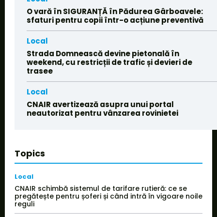
O vară în SIGURANȚĂ în Pădurea Gârboavele:
sfaturi pentru copii într-o acțiune preventivă
Local
Strada Domnească devine pietonală în
weekend, cu restricții de trafic și devieri de
trasee
Local
CNAIR avertizează asupra unui portal
neautorizat pentru vânzarea rovinietei
Topics
Local
CNAIR schimbă sistemul de tarifare rutieră: ce se
pregătește pentru șoferi și când intră în vigoare noile
reguli