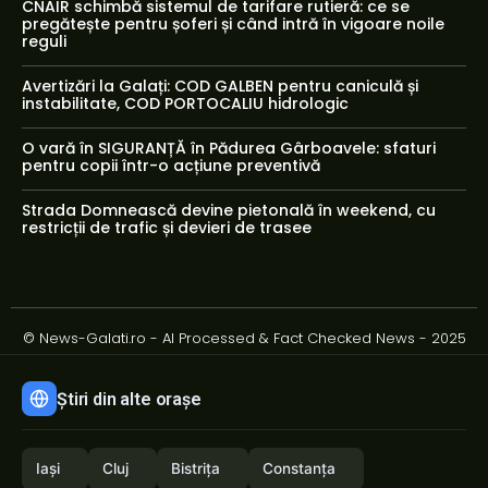
CNAIR schimbă sistemul de tarifare rutieră: ce se
pregătește pentru șoferi și când intră în vigoare noile
reguli
Avertizări la Galați: COD GALBEN pentru caniculă și
instabilitate, COD PORTOCALIU hidrologic
O vară în SIGURANȚĂ în Pădurea Gârboavele: sfaturi
pentru copii într-o acțiune preventivă
Strada Domnească devine pietonală în weekend, cu
restricții de trafic și devieri de trasee
© News-Galati.ro - AI Processed & Fact Checked News - 2025
Știri din alte orașe
Iași
Cluj
Bistrița
Constanța