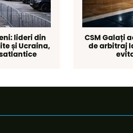
i: lideri din
CSM Galați a
te și Ucraina,
de arbitraj 
nsatlantice
evit