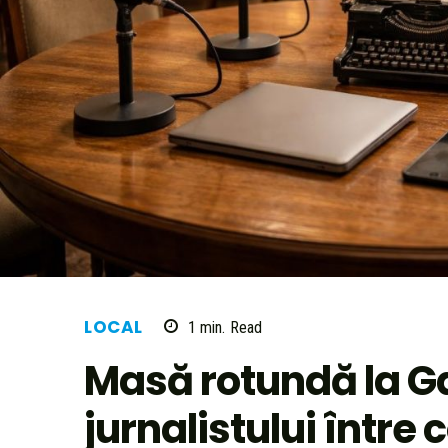
LOCAL
1
min.
Read
Masă rotundă la Ga
jurnalistului între