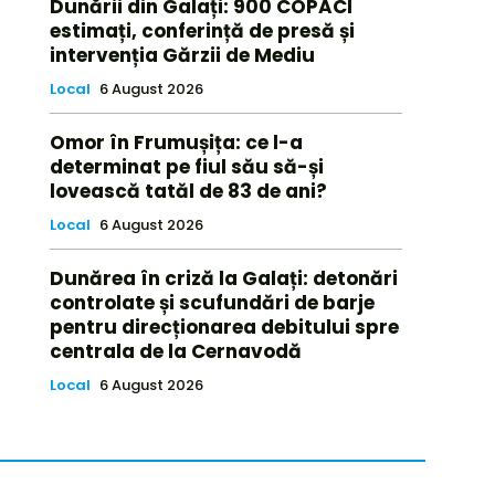
Dunării din Galați: 900 COPACI
estimați, conferință de presă și
intervenția Gărzii de Mediu
Local
6 August 2026
Omor în Frumușița: ce l-a
determinat pe fiul său să-și
lovească tatăl de 83 de ani?
Local
6 August 2026
Dunărea în criză la Galați: detonări
controlate și scufundări de barje
pentru direcționarea debitului spre
centrala de la Cernavodă
Local
6 August 2026