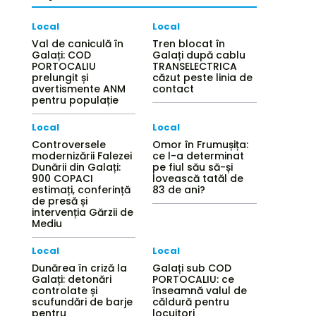
Local
Local
Val de caniculă în
Tren blocat în
Galați: COD
Galați după cablu
PORTOCALIU
TRANSELECTRICA
prelungit și
căzut peste linia de
avertismente ANM
contact
pentru populație
Local
Local
Controversele
Omor în Frumușița:
modernizării Falezei
ce l-a determinat
Dunării din Galați:
pe fiul său să-și
900 COPACI
lovească tatăl de
estimați, conferință
83 de ani?
de presă și
intervenția Gărzii de
Mediu
Local
Local
Dunărea în criză la
Galați sub COD
Galați: detonări
PORTOCALIU: ce
controlate și
înseamnă valul de
scufundări de barje
căldură pentru
pentru
locuitori