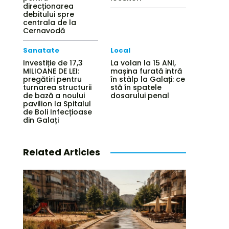
direcționarea
debitului spre
centrala de la
Cernavodă
Sanatate
Local
Investiție de 17,3
La volan la 15 ANI,
MILIOANE DE LEI:
mașina furată intră
pregătiri pentru
în stâlp la Galați: ce
turnarea structurii
stă în spatele
de bază a noului
dosarului penal
pavilion la Spitalul
de Boli Infecțioase
din Galați
Related Articles