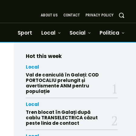
ABOUT US
CONTACT
PRIVACY POLICY
Sport
Local
Social
Politica
Hot this week
Local
Val de caniculă în Galați: COD
PORTOCALIU prelungit și
avertismente ANM pentru
populație
Local
Tren blocat în Galați după
cablu TRANSELECTRICA căzut
peste linia de contact