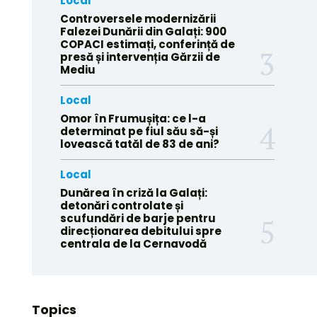
Local
Controversele modernizării
Falezei Dunării din Galați: 900
COPACI estimați, conferință de
presă și intervenția Gărzii de
Mediu
Local
Omor în Frumușița: ce l-a
determinat pe fiul său să-și
lovească tatăl de 83 de ani?
Local
Dunărea în criză la Galați:
detonări controlate și
scufundări de barje pentru
direcționarea debitului spre
centrala de la Cernavodă
Topics