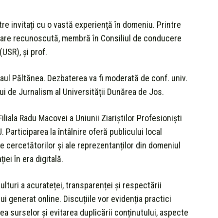
re invitați cu o vastă experiență în domeniu. Printre
itoare recunoscută, membră în Consiliul de conducere
(USR), și prof.
Paul Păltănea. Dezbaterea va fi moderată de conf. univ.
lui de Jurnalism al Universității Dunărea de Jos.
iliala Radu Macovei a Uniunii Ziariștilor Profesioniști
 Participarea la întâlnire oferă publicului local
ale cercetătorilor și ale reprezentanților din domeniul
ei în era digitală.
ulturi a acurateței, transparenței și respectării
ui generat online. Discuțiile vor evidenția practici
ea surselor și evitarea duplicării conținutului, aspecte