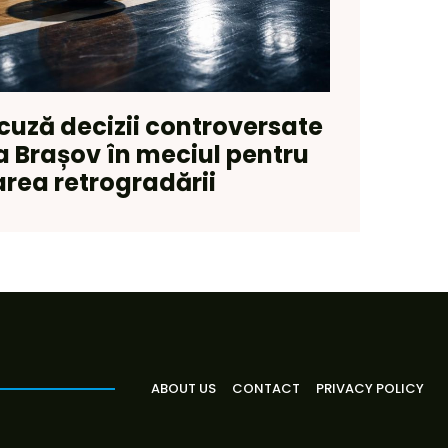
cuză decizii controversate
la Brașov în meciul pentru
area retrogradării
ABOUT US
CONTACT
PRIVACY POLICY