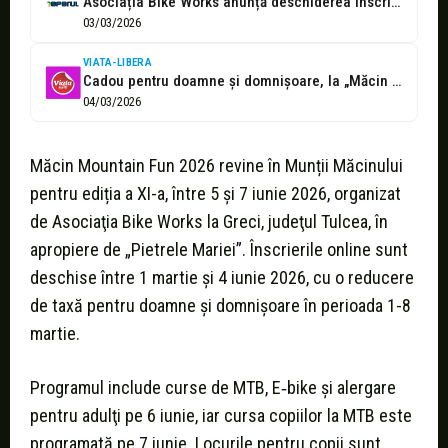
Asociația Bike Works anunță deschiderea înscrierilor pentru Măcin Mountain Fun 2026
03/03/2026
VIATA-LIBERA
Cadou pentru doamne și domnișoare, la „Măcin Mountain Fun 2026”. Bicicleală peste...
04/03/2026
Măcin Mountain Fun 2026 revine în Munții Măcinului
pentru ediția a XI-a, între 5 și 7 iunie 2026, organizat
de Asociaţia Bike Works la Greci, judeţul Tulcea, în
apropiere de „Pietrele Mariei”. Înscrierile online sunt
deschise între 1 martie şi 4 iunie 2026, cu o reducere
de taxă pentru doamne şi domnişoare în perioada 1-8
martie.
Programul include curse de MTB, E‑bike şi alergare
pentru adulţi pe 6 iunie, iar cursa copiilor la MTB este
programată pe 7 iunie. Locurile pentru copii sunt