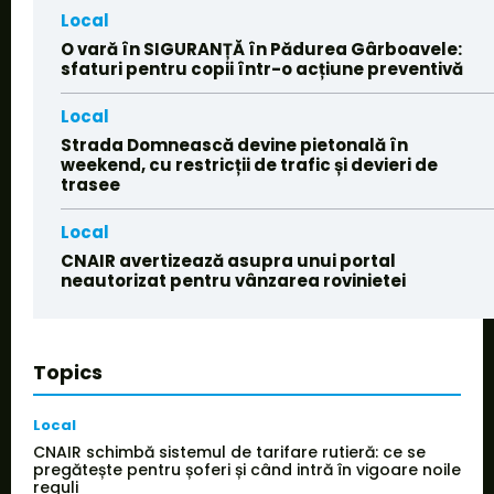
Local
O vară în SIGURANȚĂ în Pădurea Gârboavele:
sfaturi pentru copii într-o acțiune preventivă
Local
Strada Domnească devine pietonală în
weekend, cu restricții de trafic și devieri de
trasee
Local
CNAIR avertizează asupra unui portal
neautorizat pentru vânzarea rovinietei
Topics
Local
CNAIR schimbă sistemul de tarifare rutieră: ce se
pregătește pentru șoferi și când intră în vigoare noile
reguli