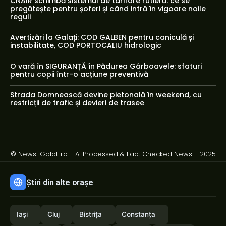
CNAIR schimbă sistemul de tarifare rutieră: ce se
pregătește pentru șoferi și când intră în vigoare noile
reguli
Avertizări la Galați: COD GALBEN pentru caniculă și
instabilitate, COD PORTOCALIU hidrologic
O vară în SIGURANȚĂ în Pădurea Gârboavele: sfaturi
pentru copii într-o acțiune preventivă
Strada Domnească devine pietonală în weekend, cu
restricții de trafic și devieri de trasee
© News-Galati.ro - AI Processed & Fact Checked News - 2025
Știri din alte orașe
Iași
Cluj
Bistrița
Constanța