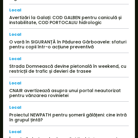
Local
Avertizări la Galați: COD GALBEN pentru caniculă și
instabilitate, COD PORTOCALIU hidrologic
Local
O vară în SIGURANȚĂ în Pădurea Gârboavele: sfaturi
pentru copii într-o acțiune preventivă
Local
Strada Domnească devine pietonală în weekend, cu
restricții de trafic și devieri de trasee
Local
CNAIR avertizează asupra unui portal neautorizat
pentru vânzarea rovinietei
Local
Proiectul NEWPATH pentru șomerii gălățeni: cine intră
în grupul țintă?
Local