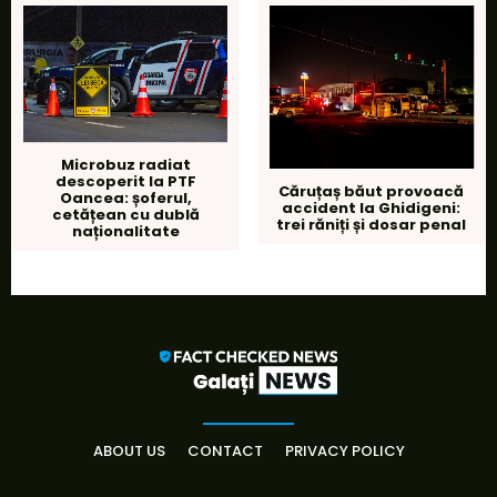
Microbuz radiat
descoperit la PTF
Căruțaș băut provoacă
Oancea: șoferul,
accident la Ghidigeni:
cetățean cu dublă
trei răniți și dosar penal
naționalitate
ABOUT US
CONTACT
PRIVACY POLICY