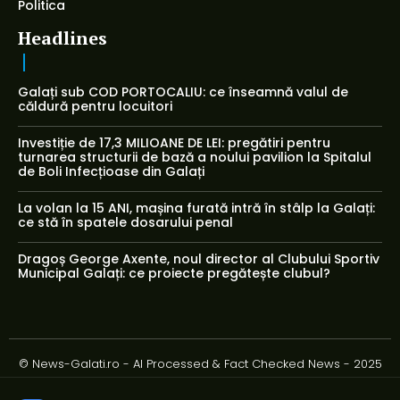
Politica
Headlines
Galați sub COD PORTOCALIU: ce înseamnă valul de
căldură pentru locuitori
Investiție de 17,3 MILIOANE DE LEI: pregătiri pentru
turnarea structurii de bază a noului pavilion la Spitalul
de Boli Infecțioase din Galați
La volan la 15 ANI, mașina furată intră în stâlp la Galați:
ce stă în spatele dosarului penal
Dragoș George Axente, noul director al Clubului Sportiv
Municipal Galați: ce proiecte pregătește clubul?
© News-Galati.ro - AI Processed & Fact Checked News - 2025