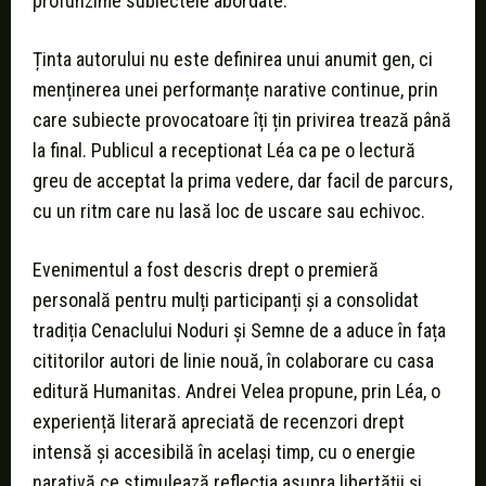
profunzime subiectele abordate.
Ținta autorului nu este definirea unui anumit gen, ci
menținerea unei performanțe narative continue, prin
care subiecte provocatoare îți țin privirea trează până
la final. Publicul a receptionat Léa ca pe o lectură
greu de acceptat la prima vedere, dar facil de parcurs,
cu un ritm care nu lasă loc de uscare sau echivoc.
Evenimentul a fost descris drept o premieră
personală pentru mulți participanți și a consolidat
tradiția Cenaclului Noduri și Semne de a aduce în fața
cititorilor autori de linie nouă, în colaborare cu casa
editură Humanitas. Andrei Velea propune, prin Léa, o
experiență literară apreciată de recenzori drept
intensă și accesibilă în același timp, cu o energie
narativă ce stimulează reflecția asupra libertății și