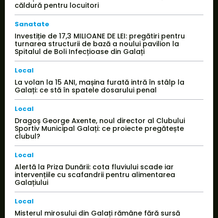
căldură pentru locuitori
Sanatate
Investiție de 17,3 MILIOANE DE LEI: pregătiri pentru
turnarea structurii de bază a noului pavilion la
Spitalul de Boli Infecțioase din Galați
Local
La volan la 15 ANI, mașina furată intră în stâlp la
Galați: ce stă în spatele dosarului penal
Local
Dragoș George Axente, noul director al Clubului
Sportiv Municipal Galați: ce proiecte pregătește
clubul?
Local
Alertă la Priza Dunării: cota fluviului scade iar
intervențiile cu scafandrii pentru alimentarea
Galațiului
Local
Misterul mirosului din Galați rămâne fără sursă