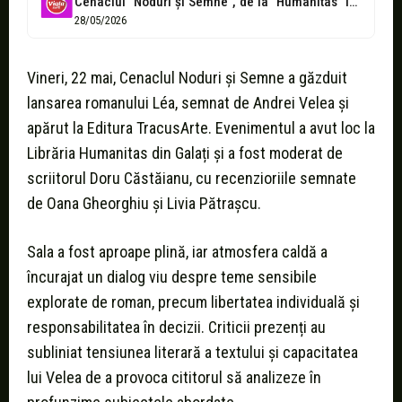
Cenaclul ”Noduri şi Semne”, de la ”Humanitas” la ”Iulian Mardar”
28/05/2026
Vineri, 22 mai, Cenaclul Noduri și Semne a găzduit
lansarea romanului Léa, semnat de Andrei Velea și
apărut la Editura TracusArte. Evenimentul a avut loc la
Librăria Humanitas din Galați și a fost moderat de
scriitorul Doru Căstăianu, cu recenzioriile semnate
de Oana Gheorghiu și Livia Pătrașcu.
Sala a fost aproape plină, iar atmosfera caldă a
încurajat un dialog viu despre teme sensibile
explorate de roman, precum libertatea individuală și
responsabilitatea în decizii. Criticii prezenți au
subliniat tensiunea literară a textului și capacitatea
lui Velea de a provoca cititorul să analizeze în