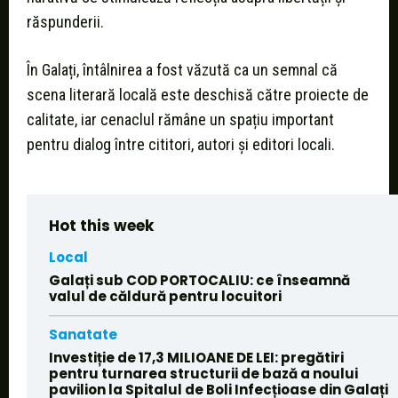
răspunderii.
În Galați, întâlnirea a fost văzută ca un semnal că
scena literară locală este deschisă către proiecte de
calitate, iar cenaclul rămâne un spațiu important
pentru dialog între cititori, autori și editori locali.
Hot this week
Local
Galați sub COD PORTOCALIU: ce înseamnă
valul de căldură pentru locuitori
Sanatate
Investiție de 17,3 MILIOANE DE LEI: pregătiri
pentru turnarea structurii de bază a noului
pavilion la Spitalul de Boli Infecțioase din Galați