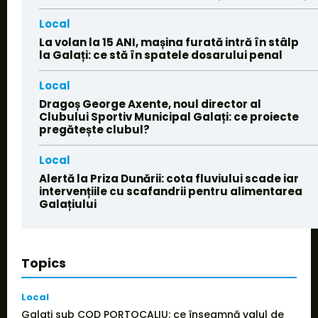
Local
La volan la 15 ANI, mașina furată intră în stâlp
la Galați: ce stă în spatele dosarului penal
Local
Dragoș George Axente, noul director al
Clubului Sportiv Municipal Galați: ce proiecte
pregătește clubul?
Local
Alertă la Priza Dunării: cota fluviului scade iar
intervențiile cu scafandrii pentru alimentarea
Galațiului
Topics
Local
Galați sub COD PORTOCALIU: ce înseamnă valul de