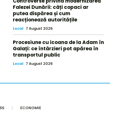
Controverse privind modernizarea
Falezei Dunării: câți copaci ar
putea dispărea și cum
reacționează autoritățile
Local
7 August 2026
Procesiune cu icoana de la Adam în
Galați: ce întârzieri pot apărea în
transportul public
Local
7 August 2026
SS
ECONOMIE