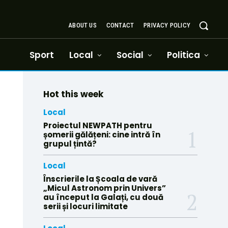
ABOUT US
CONTACT
PRIVACY POLICY
Sport
Local
Social
Politica
Hot this week
Local
Proiectul NEWPATH pentru
șomerii gălățeni: cine intră în
grupul țintă?
Local
Înscrierile la Școala de vară
„Micul Astronom prin Univers”
au început la Galați, cu două
serii și locuri limitate