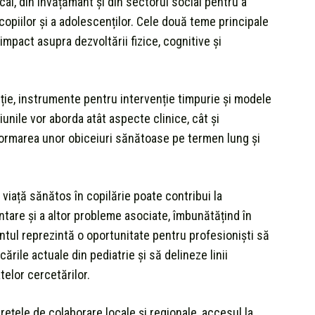
cal, din învățământ și din sectorul social pentru a
copiilor și a adolescenților. Cele două teme principale
u impact asupra dezvoltării fizice, cognitive și
nție, instrumente pentru intervenție timpurie și modele
iunile vor aborda atât aspecte clinice, cât și
formarea unor obiceiuri sănătoase pe termen lung și
 viață sănătos în copilărie poate contribui la
entare și a altor probleme asociate, îmbunătățind în
ntul reprezintă o oportunitate pentru profesioniști să
rile actuale din pediatrie și să delineze linii
telor cercetărilor.
 rețele de colaborare locale și regionale, accesul la