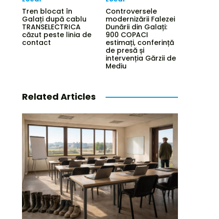
Tren blocat în
Controversele
Galați după cablu
modernizării Falezei
TRANSELECTRICA
Dunării din Galați:
căzut peste linia de
900 COPACI
contact
estimați, conferință
de presă și
intervenția Gărzii de
Mediu
Related Articles