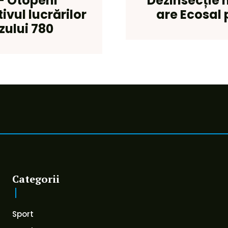
– Otopeni
Dezinsecție 
vul lucrărilor
are Ecosal 
zului 780
Categorii
Sport