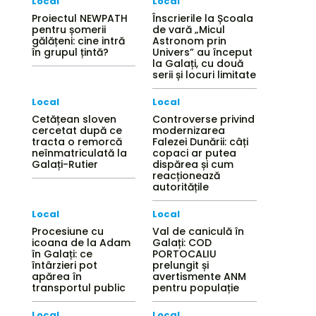
Local
Local
Proiectul NEWPATH
Înscrierile la Școala
pentru șomerii
de vară „Micul
gălățeni: cine intră
Astronom prin
în grupul țintă?
Univers” au început
la Galați, cu două
serii și locuri limitate
Local
Local
Cetățean sloven
Controverse privind
cercetat după ce
modernizarea
tracta o remorcă
Falezei Dunării: câți
neînmatriculată la
copaci ar putea
Galați-Rutier
dispărea și cum
reacționează
autoritățile
Local
Local
Procesiune cu
Val de caniculă în
icoana de la Adam
Galați: COD
în Galați: ce
PORTOCALIU
întârzieri pot
prelungit și
apărea în
avertismente ANM
transportul public
pentru populație
Local
Local