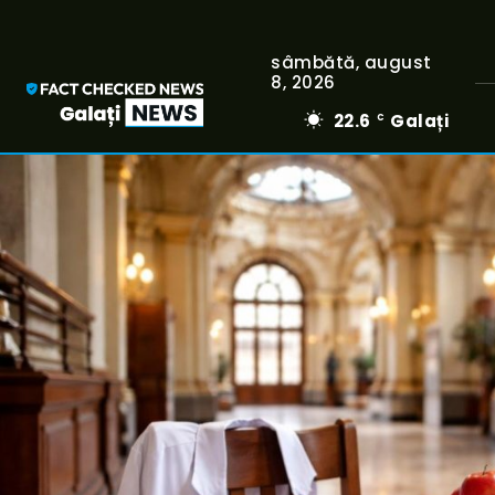
sâmbătă, august
8, 2026
22.6
Galați
C