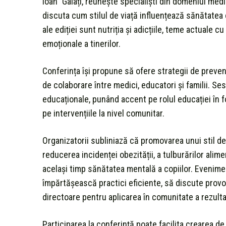
Ioan” Galați, reunește specialiști din domeniul medi
discuta cum stilul de viață influențează sănătatea 
ale ediției sunt nutriția și adicțiile, teme actuale c
emoționale a tinerilor.
Conferința își propune să ofere strategii de preve
de colaborare între medici, educatori și familii. Ses
educaționale, punând accent pe rolul educației în 
pe intervențiile la nivel comunitar.
Organizatorii subliniază că promovarea unui stil de
reducerea incidenței obezității, a tulburărilor alim
același timp sănătatea mentală a copiilor. Evenime
împărtășească practici eficiente, să discute provocă
directoare pentru aplicarea în comunitate a rezulta
Participarea la conferință poate facilita crearea de