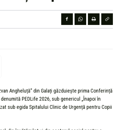
van Angheluță” din Galați găzduiește prima Conferință
e, denumită PEDLife 2026, sub genericul „Înapoi în
nizat sub egida Spitalului Clinic de Urgență pentru Copii