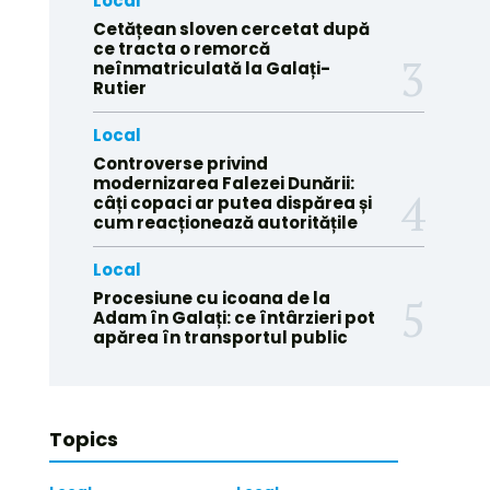
Local
Cetățean sloven cercetat după
ce tracta o remorcă
neînmatriculată la Galați-
Rutier
Local
Controverse privind
modernizarea Falezei Dunării:
câți copaci ar putea dispărea și
cum reacționează autoritățile
Local
Procesiune cu icoana de la
Adam în Galați: ce întârzieri pot
apărea în transportul public
Topics