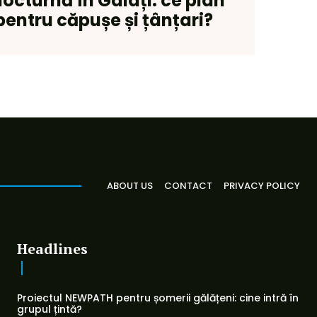
nocturnă în Galați: ce plan
pentru căpușe și țânțari?
ABOUT US
CONTACT
PRIVACY POLICY
Headlines
Proiectul NEWPATH pentru șomerii gălățeni: cine intră în
grupul țintă?