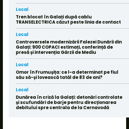
Local
Tren blocat în Galați după cablu
TRANSELECTRICA căzut peste linia de contact
Local
Controversele modernizării Falezei Dunării din
Galați: 900 COPACI estimați, conferință de
presă și intervenția Gărzii de Mediu
Local
Omor în Frumușița: ce l-a determinat pe fiul
său să-și lovească tatăl de 83 de ani?
Local
Dunărea în criză la Galați: detonări controlate
și scufundări de barje pentru direcționarea
debitului spre centrala de la Cernavodă