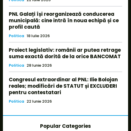
PNL Galați își reorganizează conducerea
municipală: cine intră în noua echipă și ce
profil caută
Politica
18 Iulie 2026
Proiect legislativ: românii ar putea retrage
suma exactă dorită de la orice BANCOMAT
Politica
28 Iunie 2026
Congresul extraordinar al PNL: Ilie Bolojan
reales; modificări de STATUT și EXCLUDERI
pentru contestatari
Politica
22 Iunie 2026
Popular Categories