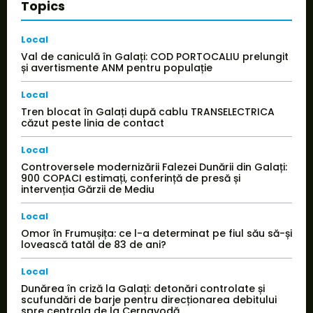
Topics
Local
Val de caniculă în Galați: COD PORTOCALIU prelungit
și avertismente ANM pentru populație
Local
Tren blocat în Galați după cablu TRANSELECTRICA
căzut peste linia de contact
Local
Controversele modernizării Falezei Dunării din Galați:
900 COPACI estimați, conferință de presă și
intervenția Gărzii de Mediu
Local
Omor în Frumușița: ce l-a determinat pe fiul său să-și
lovească tatăl de 83 de ani?
Local
Dunărea în criză la Galați: detonări controlate și
scufundări de barje pentru direcționarea debitului
spre centrala de la Cernavodă