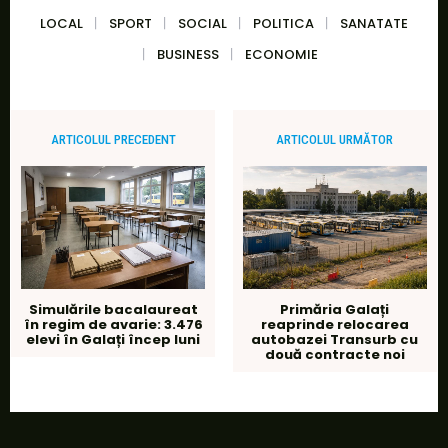
LOCAL
SPORT
SOCIAL
POLITICA
SANATATE
BUSINESS
ECONOMIE
ARTICOLUL PRECEDENT
ARTICOLUL URMĂTOR
Simulările bacalaureat
Primăria Galați
în regim de avarie: 3.476
reaprinde relocarea
elevi în Galați încep luni
autobazei Transurb cu
două contracte noi