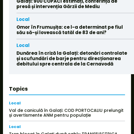
Galați: 900 COPACI estimați, conferință de
presă și intervenția Gărzii de Mediu
Local
Omor în Frumușița: ce l-a determinat pe fiul
său să-și lovească tatăl de 83 de ani?
Local
Dunărea în criză la Galați: detonări controlate
și scufundări de barje pentru direcționarea
debitului spre centrala de la Cernavodă
Topics
Local
Val de caniculă în Galați: COD PORTOCALIU prelungit
și avertismente ANM pentru populație
Local