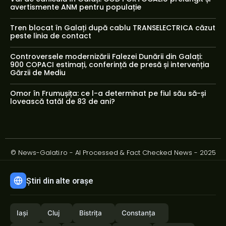
avertismente ANM pentru populație
Tren blocat în Galați după cablu TRANSELECTRICA căzut
peste linia de contact
Controversele modernizării Falezei Dunării din Galați:
900 COPACI estimați, conferință de presă și intervenția
Gărzii de Mediu
Omor în Frumușița: ce l-a determinat pe fiul său să-și
lovească tatăl de 83 de ani?
© News-Galati.ro - AI Processed & Fact Checked News - 2025
Știri din alte orașe
Iași
Cluj
Bistrița
Constanța