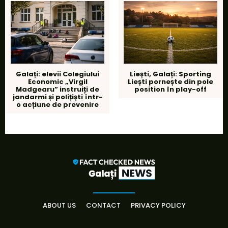
Galați: elevii Colegiului
Liești, Galați: Sporting
Economic „Virgil
Liești pornește din pole
Madgearu” instruiți de
position în play-off
jandarmi și polițiști într-
o acțiune de prevenire
ABOUT US
CONTACT
PRIVACY POLICY