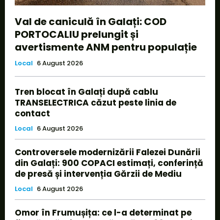
Val de caniculă în Galați: COD
PORTOCALIU prelungit și
avertismente ANM pentru populație
Local
6 August 2026
Tren blocat în Galați după cablu
TRANSELECTRICA căzut peste linia de
contact
Local
6 August 2026
Controversele modernizării Falezei Dunării
din Galați: 900 COPACI estimați, conferință
de presă și intervenția Gărzii de Mediu
Local
6 August 2026
Omor în Frumușița: ce l-a determinat pe