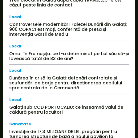
Tren blocat în Galați după cablu TRANSELECTRICA
căzut peste linia de contact
Local
Controversele modernizării Falezei Dunării din Galați:
900 COPACI estimați, conferință de presă și
intervenția Gărzii de Mediu
Local
Omor în Frumușița: ce l-a determinat pe fiul său să-și
lovească tatăl de 83 de ani?
Local
Dunărea în criză la Galați: detonări controlate și
scufundări de barje pentru direcționarea debitului
spre centrala de la Cernavodă
Local
Galați sub COD PORTOCALIU: ce înseamnă valul de
căldură pentru locuitori
Sanatate
Investiție de 17,3 MILIOANE DE LEI: pregătiri pentru
turnarea structurii de bază a noului pavilion la