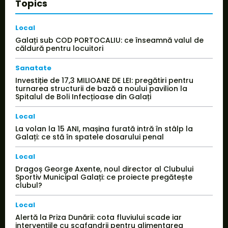
Topics
Local
Galați sub COD PORTOCALIU: ce înseamnă valul de
căldură pentru locuitori
Sanatate
Investiție de 17,3 MILIOANE DE LEI: pregătiri pentru
turnarea structurii de bază a noului pavilion la
Spitalul de Boli Infecțioase din Galați
Local
La volan la 15 ANI, mașina furată intră în stâlp la
Galați: ce stă în spatele dosarului penal
Local
Dragoș George Axente, noul director al Clubului
Sportiv Municipal Galați: ce proiecte pregătește
clubul?
Local
Alertă la Priza Dunării: cota fluviului scade iar
intervențiile cu scafandrii pentru alimentarea