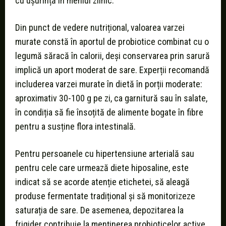
cu ușurință în meniul zilnic.
Din punct de vedere nutrițional, valoarea varzei
murate constă în aportul de probiotice combinat cu o
legumă săracă în calorii, deși conservarea prin sarură
implică un aport moderat de sare. Experții recomandă
includerea varzei murate în dietă în porții moderate:
aproximativ 30-100 g pe zi, ca garnitură sau în salate,
în condiția să fie însoțită de alimente bogate în fibre
pentru a susține flora intestinală.
Pentru persoanele cu hipertensiune arterială sau
pentru cele care urmează diete hiposaline, este
indicat să se acorde atenție etichetei, să aleagă
produse fermentate tradițional și să monitorizeze
saturația de sare. De asemenea, depozitarea la
frigider contribuie la menținerea probioticelor active.