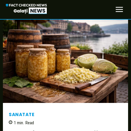
SANATATE
1
min.
Read