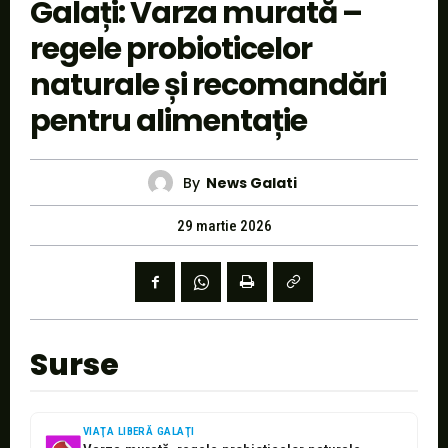
Galați: Varza murată –
regele probioticelor
naturale și recomandări
pentru alimentație
By
News Galati
29 martie 2026
Surse
VIAŢA LIBERĂ GALAŢI