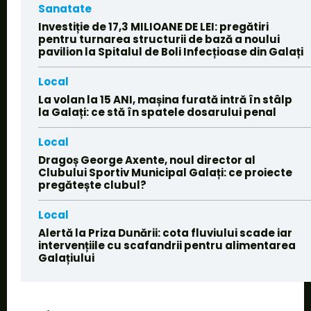
Sanatate
Investiție de 17,3 MILIOANE DE LEI: pregătiri
pentru turnarea structurii de bază a noului
pavilion la Spitalul de Boli Infecțioase din Galați
Local
La volan la 15 ANI, mașina furată intră în stâlp
la Galați: ce stă în spatele dosarului penal
Local
Dragoș George Axente, noul director al
Clubului Sportiv Municipal Galați: ce proiecte
pregătește clubul?
Local
Alertă la Priza Dunării: cota fluviului scade iar
intervențiile cu scafandrii pentru alimentarea
Galațiului