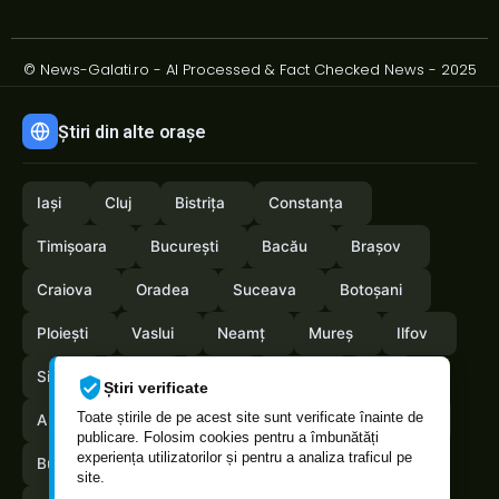
© News-Galati.ro - AI Processed & Fact Checked News - 2025
Știri din alte orașe
Iași
Cluj
Bistrița
Constanța
Timișoara
București
Bacău
Brașov
Craiova
Oradea
Suceava
Botoșani
Ploiești
Vaslui
Neamț
Mureș
Ilfov
Sibiu
Arad
Alba
Tulcea
Olt
Știri verificate
Toate știrile de pe acest site sunt verificate înainte de
Arges
Maramures
Vrancea
Satumare
publicare. Folosim cookies pentru a îmbunătăți
experiența utilizatorilor și pentru a analiza traficul pe
Buzau
Braila
Calarasi
Caras-Severin
site.