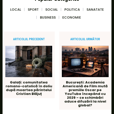
LOCAL
SPORT
SOCIAL
POLITICA
SANATATE
BUSINESS
ECONOMIE
ARTICOLUL PRECEDENT
ARTICOLUL URMĂTOR
Galați: comunitatea
București: Academia
romano-catolică în doliu
Americană de Film mută
după moartea părintelui
premiile Oscar pe
Cristian Blăjuț
YouTube începând cu
2029 – ce schimbări
aduce difuzării la nivel
global?