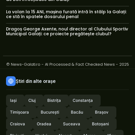
La volan la 15 ANI, mașina furată intră în stâlp la Galați:
ce stă în spatele dosarului penal
Dragoș George Axente, noul director al Clubului Sportiv
Municipal Galați: ce proiecte pregătește clubul?
© News-Galati.ro - AI Processed & Fact Checked News - 2025
Știri din alte orașe
Iași
Cluj
Bistrița
Constanța
Timișoara
București
Bacău
Brașov
Craiova
Oradea
Suceava
Botoșani