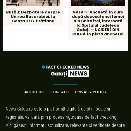
Buzău: Dezbatere despre
GALATI: Anchetă în curs
Unirea Basarabiei, la
după decesul unei femei
Centrul I.C. Brătianu
din Chiraftei, internată
la Spitalul Județean
Galați — UCIDERE DIN
CULPĂ în pista anchetei
ABOUT US
CONTACT
PRIVACY POLICY
News-Galati.ro este o platformă digitală de știri locale și
regionale, validată prin procese riguroase de fact-checking.
Aici găsești informații actualizate, relevante și verificate despre