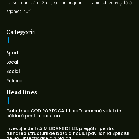
ce se întâmplă în Galați și în împrejurimi — rapid, obiectiv și fără
zgomot inutil.
Categorii
Sport
Local
Social
Politica
Headlines
Galați sub COD PORTOCALIU: ce înseamnă valul de
căldură pentru locuitori
Investiție de 17,3 MILIOANE DE LEI: pregătiri pentru
turnarea structurii de bază a noului pavilion la Spitalul
de Boli Infecțioase din Galați