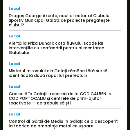
Local
Dragoș George Axente, noul director al Clubului
Sportiv Municipal Galați: ce proiecte pregătește
clubul?
Local
Alertă la Priza Dunării: cota fluviului scade iar
intervențiile cu scafandrii pentru alimentarea
Galațiului
Local
Misterul mirosului din Galați rămâne fără sursă
identificată după raportul prefecturii
Local
Caniculă în Galați: trecerea de la COD GALBEN la
COD PORTOCALIU și centrele de prim-ajutor
reactivate — ce trebuie să știi
Local
Control al Gărzii de Mediu în Galați: ce a descoperit
la fabrica de ambalaje metalice ușoare