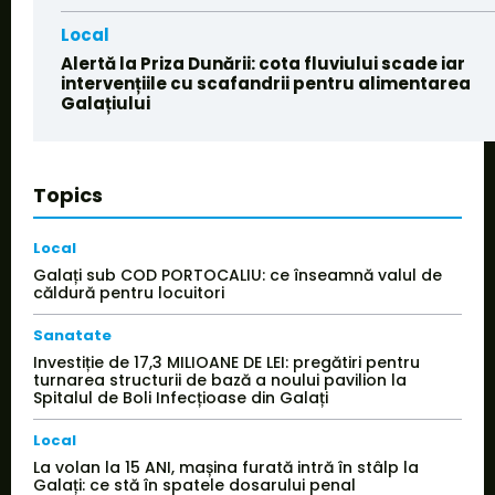
Local
Alertă la Priza Dunării: cota fluviului scade iar
intervențiile cu scafandrii pentru alimentarea
Galațiului
Topics
Local
Galați sub COD PORTOCALIU: ce înseamnă valul de
căldură pentru locuitori
Sanatate
Investiție de 17,3 MILIOANE DE LEI: pregătiri pentru
turnarea structurii de bază a noului pavilion la
Spitalul de Boli Infecțioase din Galați
Local
La volan la 15 ANI, mașina furată intră în stâlp la
Galați: ce stă în spatele dosarului penal