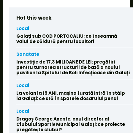
Hot this week
Local
Galați sub COD PORTOCALIU: ce înseamnă
valul de căldură pentru locuitori
Sanatate
Investiție de 17,3 MILIOANE DE LEI: pregătiri
pentru turnarea structurii de bază a noului
pavilion la Spitalul de Boli Infecțioase din Galați
Local
La volan la 15 ANI, mașina furată intră în stâlp
la Galați: ce stă în spatele dosarului penal
Local
Dragoș George Axente, noul director al
Clubului Sportiv Municipal Galați: ce proiecte
pregătește clubul?