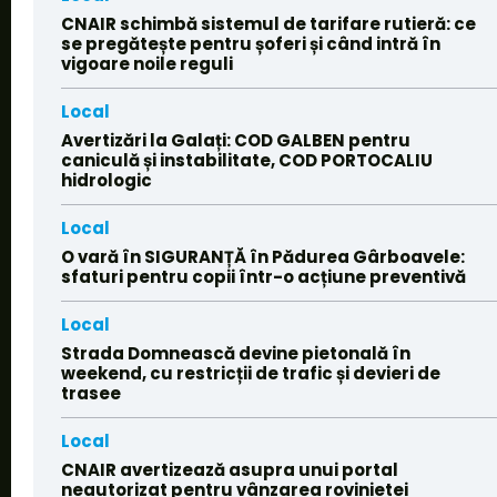
CNAIR schimbă sistemul de tarifare rutieră: ce
se pregătește pentru șoferi și când intră în
vigoare noile reguli
Local
Avertizări la Galați: COD GALBEN pentru
caniculă și instabilitate, COD PORTOCALIU
hidrologic
Local
O vară în SIGURANȚĂ în Pădurea Gârboavele:
sfaturi pentru copii într-o acțiune preventivă
Local
Strada Domnească devine pietonală în
weekend, cu restricții de trafic și devieri de
trasee
Local
CNAIR avertizează asupra unui portal
neautorizat pentru vânzarea rovinietei