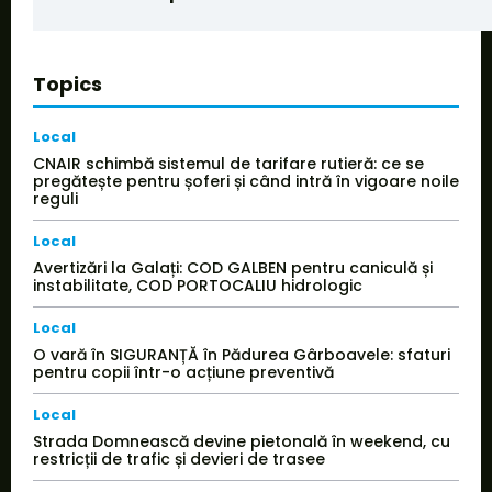
Topics
Local
CNAIR schimbă sistemul de tarifare rutieră: ce se
pregătește pentru șoferi și când intră în vigoare noile
reguli
Local
Avertizări la Galați: COD GALBEN pentru caniculă și
instabilitate, COD PORTOCALIU hidrologic
Local
O vară în SIGURANȚĂ în Pădurea Gârboavele: sfaturi
pentru copii într-o acțiune preventivă
Local
Strada Domnească devine pietonală în weekend, cu
restricții de trafic și devieri de trasee