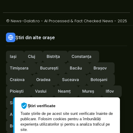
© News-Galati.ro - AI Processed & Fact Checked News - 2025
Știri din alte orașe
Iași
Cluj
Bistrița
Constanța
Timișoara
București
Bacău
Brașov
Craiova
Oradea
Suceava
Botoșani
Ploiești
Vaslui
Neamț
Mureș
Ilfov
Sibiu
Arad
Alba
Tulcea
Olt
Știri verificate
Toate știrile de pe acest site sunt verificate înainte de
Arges
Maramures
Vrancea
Satumare
publicare. Folosim cookies pentru a îmbunătăți
experiența utilizatorilor și pentru a analiza traficul pe
Buzau
Braila
Calarasi
Caras-Severin
site.