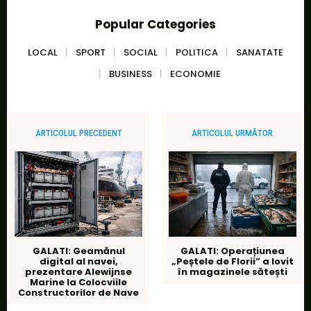
Popular Categories
LOCAL
SPORT
SOCIAL
POLITICA
SANATATE
BUSINESS
ECONOMIE
ARTICOLUL PRECEDENT
ARTICOLUL URMĂTOR
GALATI: Geamănul
GALATI: Operațiunea
digital al navei,
„Peștele de Florii” a lovit
prezentare Alewijnse
în magazinele sătești
Marine la Colocviile
Constructorilor de Nave