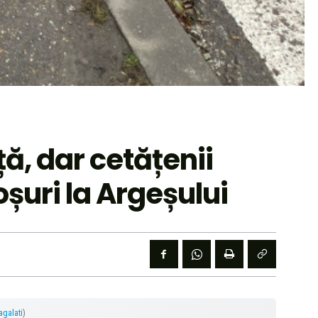
ță, dar cetățenii
șuri la Argeșului
lagalati
)