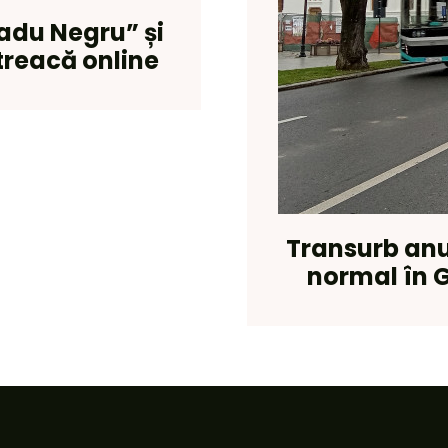
adu Negru” și
 treacă online
Transurb anu
normal în G