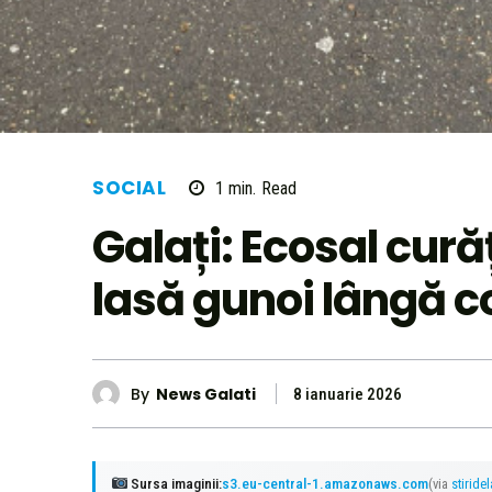
SOCIAL
1
min.
Read
Galați: Ecosal cură
lasă gunoi lângă co
By
News Galati
8 ianuarie 2026
Sursa imaginii:
s3.eu-central-1.amazonaws.com
(via
stiride