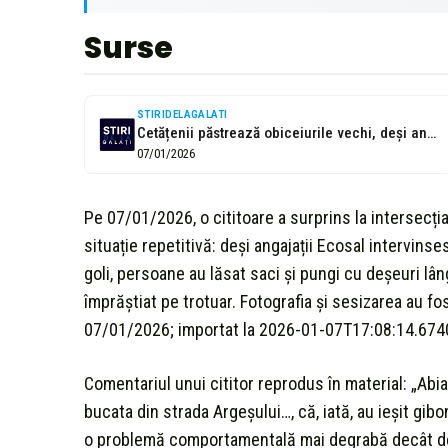
Surse
STIRIDELAGALATI
Cetățenii păstrează obiceiurile vechi, deși angajații Ecosal au curățat zona recent
07/01/2026
Pe 07/01/2026, o cititoare a surprins la intersecția
situație repetitivă: deși angajații Ecosal intervinse
goli, persoane au lăsat saci și pungi cu deșeuri lân
împrăștiat pe trotuar. Fotografia și sesizarea au fos
07/01/2026; importat la 2026-01-07T17:08:14.674
Comentariul unui cititor reprodus în material: „Abia 
bucata din strada Argeșului…, că, iată, au ieșit gibon
o problemă comportamentală mai degrabă decât defi