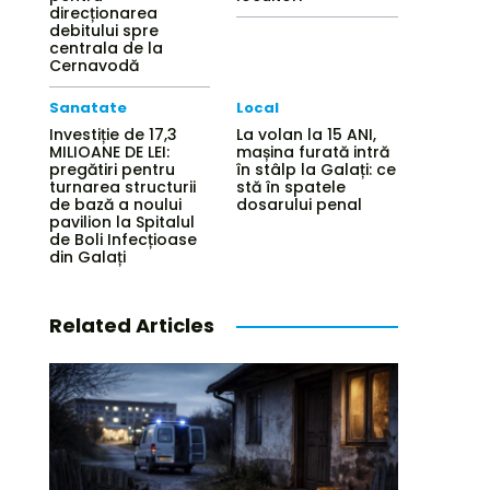
direcționarea
debitului spre
centrala de la
Cernavodă
Sanatate
Local
Investiție de 17,3
La volan la 15 ANI,
MILIOANE DE LEI:
mașina furată intră
pregătiri pentru
în stâlp la Galați: ce
turnarea structurii
stă în spatele
de bază a noului
dosarului penal
pavilion la Spitalul
de Boli Infecțioase
din Galați
Related Articles