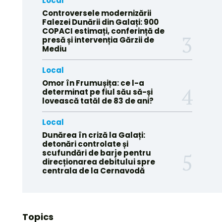
Local
Controversele modernizării
Falezei Dunării din Galați: 900
COPACI estimați, conferință de
presă și intervenția Gărzii de
Mediu
Local
Omor în Frumușița: ce l-a
determinat pe fiul său să-și
lovească tatăl de 83 de ani?
Local
Dunărea în criză la Galați:
detonări controlate și
scufundări de barje pentru
direcționarea debitului spre
centrala de la Cernavodă
Topics