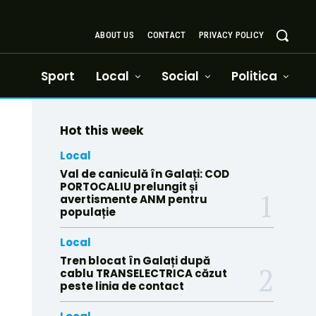
ABOUT US
CONTACT
PRIVACY POLICY
Sport
Local
Social
Politica
Hot this week
Local
Val de caniculă în Galați: COD
PORTOCALIU prelungit și
avertismente ANM pentru
populație
Local
Tren blocat în Galați după
cablu TRANSELECTRICA căzut
peste linia de contact