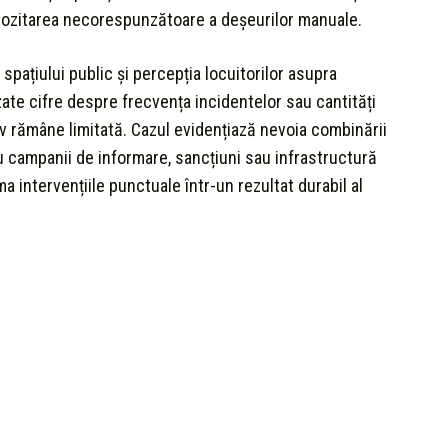
epozitarea necorespunzătoare a deșeurilor manuale.
 spațiului public și percepția locuitorilor asupra
nizate cifre despre frecvența incidentelor sau cantități
iv rămâne limitată. Cazul evidențiază nevoia combinării
cu campanii de informare, sancțiuni sau infrastructură
 intervențiile punctuale într-un rezultat durabil al