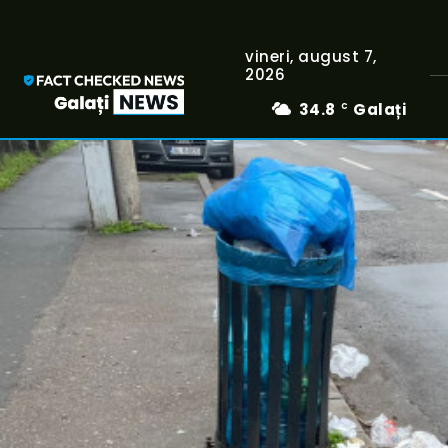
vineri, august 7,
2026
34.8
Galați
C