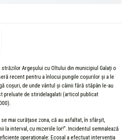
 străzilor Argeșului cu Oltului din municipiul Galați o
seră recent pentru a înlocui pungile coșurilor și a le
gă coșuri, de unde vântul și câinii fără stăpân le-au
t preluate de stiridelagalati (articol publicat
000).
se mai curățase zona, că au asfaltat, în sfârșit,
ii la interval, cu mizeriile lor!”. Incidentul semnalează
ciențe operaționale: Ecosal a efectuat intervenția