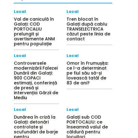
Local
Local
Val de caniculă în
Tren blocat în
Galați: COD
Galați după cablu
PORTOCALIU
TRANSELECTRICA
prelungit și
căzut peste linia de
avertismente ANM
contact
pentru populație
Local
Local
Controversele
Omor în Frumușița:
modernizării Falezei
ce l-a determinat
Dunării din Galați:
pe fiul său să-și
900 COPACI
lovească tatăl de
estimați, conferință
83 de ani?
de presă și
intervenția Gărzii de
Mediu
Local
Local
Dunărea în criză la
Galați sub COD
Galați: detonări
PORTOCALIU: ce
controlate și
înseamnă valul de
scufundări de barje
căldură pentru
pentru
locuitori