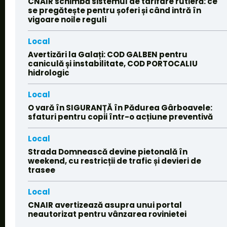
CNAIR schimbă sistemul de tarifare rutieră: ce
se pregătește pentru șoferi și când intră în
vigoare noile reguli
Local
Avertizări la Galați: COD GALBEN pentru
caniculă și instabilitate, COD PORTOCALIU
hidrologic
Local
O vară în SIGURANȚĂ în Pădurea Gârboavele:
sfaturi pentru copii într-o acțiune preventivă
Local
Strada Domnească devine pietonală în
weekend, cu restricții de trafic și devieri de
trasee
Local
CNAIR avertizează asupra unui portal
neautorizat pentru vânzarea rovinietei