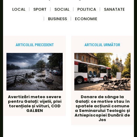
LOCAL
SPORT
SOCIAL
POLITICA
SANATATE
BUSINESS
ECONOMIE
ARTICOLUL PRECEDENT
ARTICOLUL URMĂTOR
Avertizări meteo severe
Donare de sânge la
pentru Galați: vijelii, ploi
Galați: ce motive stau în
torențiale și viituri, COD
spatele acțiunii comune
GALBEN
a Seminarului Teologic și
Arhiepiscopiei Dunării de
Jos