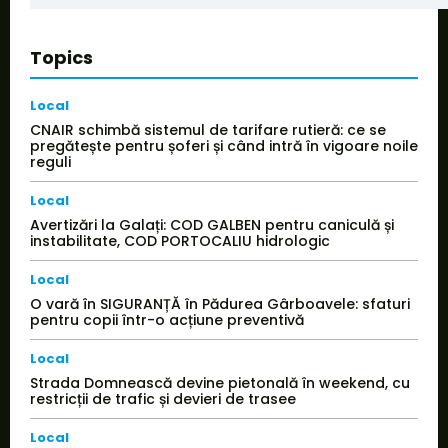
Topics
Local
CNAIR schimbă sistemul de tarifare rutieră: ce se
pregătește pentru șoferi și când intră în vigoare noile
reguli
Local
Avertizări la Galați: COD GALBEN pentru caniculă și
instabilitate, COD PORTOCALIU hidrologic
Local
O vară în SIGURANȚĂ în Pădurea Gârboavele: sfaturi
pentru copii într-o acțiune preventivă
Local
Strada Domnească devine pietonală în weekend, cu
restricții de trafic și devieri de trasee
Local