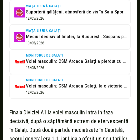
VIAŢA LIBERĂ GALAŢI
Suporterii gălățeni, atmosferă de vis în Sala Sporturilor
12/05/2026
VIAŢA LIBERĂ GALAŢI
Meciul decisiv al finalei, la București. Suspans prelungit în disputa CSM Arcada...
13/05/2026
MONITORUL DE GALATI
Volei masculin: CSM Arcada Galaţi a pierdut cu Dinamo. Finala se mută...
13/05/2026
MONITORUL DE GALATI
Volei masculin: CSM Arcada Galaţi, la o victorie de titlu de campioană
12/05/2026
Finala Diviziei A1 la volei masculin intră în faza
decisivă, după o săptămână extrem de efervescentă
în Galați. După două partide mediatizate în Capitală,
scorul general era 1-1, iar Liga a oferit un nou thriller