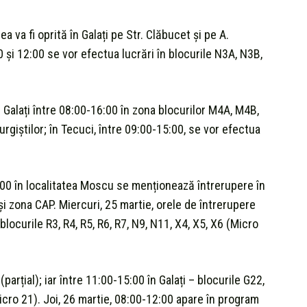
ea va fi oprită în Galați pe Str. Clăbucet și pe A.
0 și 12:00 se vor efectua lucrări în blocurile N3A, N3B,
 Galați între 08:00-16:00 în zona blocurilor M4A, M4B,
urgiştilor; în Tecuci, între 09:00-15:00, se vor efectua
7:00 în localitatea Moscu se menționează întrerupere în
și zona CAP. Miercuri, 25 martie, orele de întrerupere
locurile R3, R4, R5, R6, R7, N9, N11, X4, X5, X6 (Micro
parțial); iar între 11:00-15:00 în Galați – blocurile G22,
cro 21). Joi, 26 martie, 08:00-12:00 apare în program