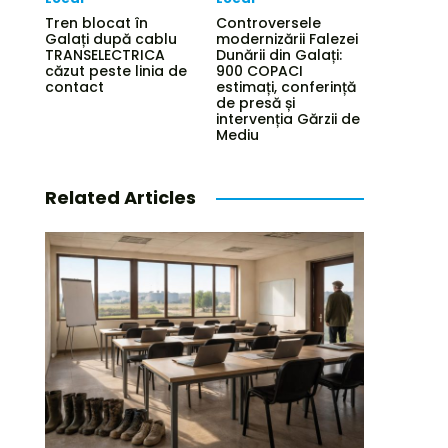
Tren blocat în
Controversele
Galați după cablu
modernizării Falezei
TRANSELECTRICA
Dunării din Galați:
căzut peste linia de
900 COPACI
contact
estimați, conferință
de presă și
intervenția Gărzii de
Mediu
Related Articles