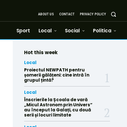
ABOUT US
CONTACT
PRIVACY POLICY
Sport
Local
Social
Politica
Hot this week
Local
Proiectul NEWPATH pentru
șomerii gălățeni: cine intră în
grupul țintă?
Local
Înscrierile la Școala de vară
„Micul Astronom prin Univers”
au început la Galați, cu două
serii și locuri limitate