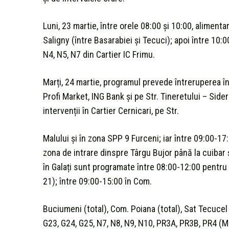
Luni, 23 martie, între orele 08:00 și 10:00, alimentar
Saligny (între Basarabiei și Tecuci); apoi între 10:0
N4, N5, N7 din Cartier IC Frimu.
Marți, 24 martie, programul prevede întreruperea în
Profi Market, ING Bank și pe Str. Tineretului – Sider
intervenții în Cartier Cernicari, pe Str.
Malului și în zona SPP 9 Furceni; iar între 09:00-1
zona de intrare dinspre Târgu Bujor până la cuibar 
în Galați sunt programate între 08:00-12:00 pentru b
21); între 09:00-15:00 în Com.
Buciumeni (total), Com. Poiana (total), Sat Tecucel (
G23, G24, G25, N7, N8, N9, N10, PR3A, PR3B, PR4 (Mi