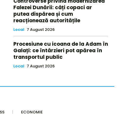
Controverse privind modernizarea
Falezei Dunării: câți copaci ar
putea dispărea și cum
reacționează autoritățile
Local
7 August 2026
Procesiune cu icoana de la Adam în
Galați: ce întârzieri pot apărea în
transportul public
Local
7 August 2026
SS
ECONOMIE