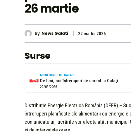
26 martie
By
News Galati
22 martie 2026
Surse
MONITORUL DE GALATI
De luni, noi întreruperi de curent la Galaţi
22/03/2026
Distribuție Energie Electrică România (DEER) – Suc
întreruperi planificate ale alimentării cu energie 
comunicatului, lucrările vor afecta atât municipiul Ga
și de intervalele orare.