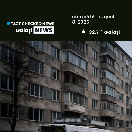
sâmbătă, august
8, 2026
32.7
Galați
C