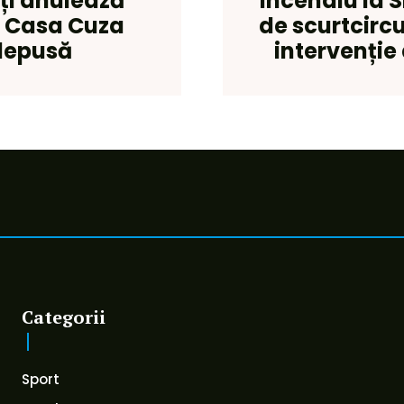
ți anulează
Incendiu la 
ui Casa Cuza
de scurtcircu
 depusă
intervenție
Categorii
Sport