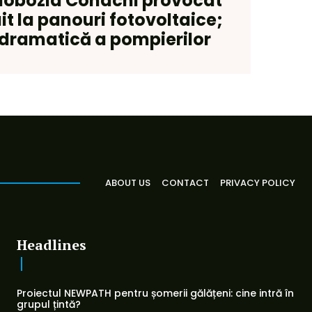
Slobozia Conachi provocat
it la panouri fotovoltaice;
 dramatică a pompierilor
ABOUT US
CONTACT
PRIVACY POLICY
Headlines
Proiectul NEWPATH pentru șomerii gălățeni: cine intră în
grupul țintă?