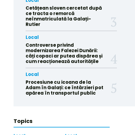
Local
Cetățean sloven cercetat după
ce tracta o remorcă
neînmatriculată la Galați-
Rutier
Local
Controverse privind
modernizarea Falezei Dunării:
câți copaci ar putea dispărea și
cum reacționează autoritățile
Local
Procesiune cu icoana de la
Adam în Galați: ce întârzieri pot
apărea în transportul public
Topics