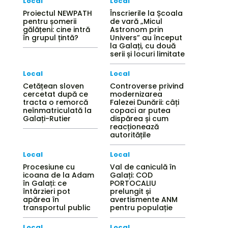
Local
Local
Proiectul NEWPATH
Înscrierile la Școala
pentru șomerii
de vară „Micul
gălățeni: cine intră
Astronom prin
în grupul țintă?
Univers” au început
la Galați, cu două
serii și locuri limitate
Local
Local
Cetățean sloven
Controverse privind
cercetat după ce
modernizarea
tracta o remorcă
Falezei Dunării: câți
neînmatriculată la
copaci ar putea
Galați-Rutier
dispărea și cum
reacționează
autoritățile
Local
Local
Procesiune cu
Val de caniculă în
icoana de la Adam
Galați: COD
în Galați: ce
PORTOCALIU
întârzieri pot
prelungit și
apărea în
avertismente ANM
transportul public
pentru populație
Local
Local