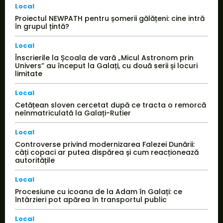
Local
Proiectul NEWPATH pentru șomerii gălățeni: cine intră
în grupul țintă?
Local
Înscrierile la Școala de vară „Micul Astronom prin
Univers” au început la Galați, cu două serii și locuri
limitate
Local
Cetățean sloven cercetat după ce tracta o remorcă
neînmatriculată la Galați-Rutier
Local
Controverse privind modernizarea Falezei Dunării:
câți copaci ar putea dispărea și cum reacționează
autoritățile
Local
Procesiune cu icoana de la Adam în Galați: ce
întârzieri pot apărea în transportul public
Local