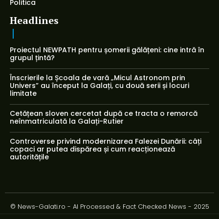
Politica
Headlines
Proiectul NEWPATH pentru șomerii gălățeni: cine intră în
grupul țintă?
Înscrierile la Școala de vară „Micul Astronom prin
Univers” au început la Galați, cu două serii și locuri
limitate
Cetățean sloven cercetat după ce tracta o remorcă
neînmatriculată la Galați-Rutier
Controverse privind modernizarea Falezei Dunării: câți
copaci ar putea dispărea și cum reacționează
autoritățile
© News-Galati.ro - AI Processed & Fact Checked News - 2025