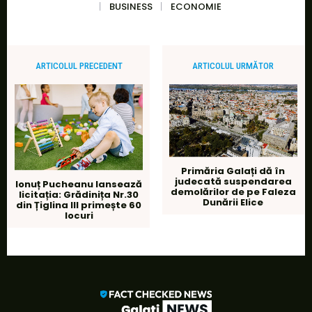
BUSINESS
ECONOMIE
ARTICOLUL PRECEDENT
ARTICOLUL URMĂTOR
Primăria Galați dă în
judecată suspendarea
Ionuț Pucheanu lansează
demolărilor de pe Faleza
licitația: Grădinița Nr.30
Dunării Elice
din Țiglina III primește 60
locuri