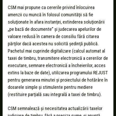
CSM mai propune ca cererile privind înlocuirea
amenzii cu muncă în folosul comunităţii să fie
soluţionate în afara instanţei, extinderea soluţionării
„pe bază de documente” şi judecarea apelurilor de
valoare redusă în camera de consiliu fără citarea
părţilor dacă acestea nu solicită şedinţă publică.
Pachetul mai cuprinde digitalizare (calcul automat al
taxei de timbru, transmitere electronică a cererilor de
executare, semnare electronică a încheierilor, acces
extins la baze de date), utilizarea programului REJUST
pentru generarea minutei şi proiectului de hotărâre în
dosarele simple şi stimulente pentru mediere
(restituire parţială sau integrală a taxei de timbru).
CSM semnalează şi necesitatea actualizării taxelor
judiciare de timbru, fără a preciza sume, şi anunţă