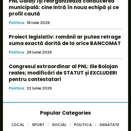
PNL Galați își reorganizează conducerea
municipală: cine intră în noua echipă și ce
profil caută
Politica
18 Iulie 2026
Proiect legislativ: românii ar putea retrage
suma exactă dorită de la orice BANCOMAT
Politica
28 Iunie 2026
Congresul extraordinar al PNL: Ilie Bolojan
reales; modificări de STATUT și EXCLUDERI
pentru contestatari
Politica
22 Iunie 2026
Popular Categories
LOCAL
SPORT
SOCIAL
POLITICA
SANATATE