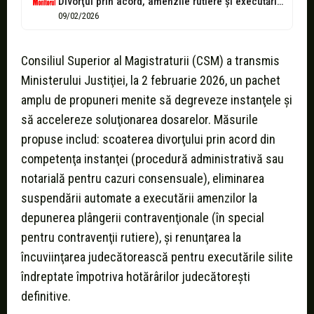
Divorţul prin acord, amenzile rutiere şi executările silite ar putea ieşi din...
09/02/2026
Consiliul Superior al Magistraturii (CSM) a transmis
Ministerului Justiţiei, la 2 februarie 2026, un pachet
amplu de propuneri menite să degreveze instanţele şi
să accelereze soluţionarea dosarelor. Măsurile
propuse includ: scoaterea divorţului prin acord din
competenţa instanţei (procedură administrativă sau
notarială pentru cazuri consensuale), eliminarea
suspendării automate a executării amenzilor la
depunerea plângerii contravenţionale (în special
pentru contravenţii rutiere), şi renunţarea la
încuviinţarea judecătorească pentru executările silite
îndreptate împotriva hotărârilor judecătoreşti
definitive.