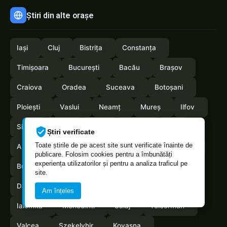
Știri din alte orașe
Iași
Cluj
Bistrița
Constanța
Timișoara
București
Bacău
Brașov
Craiova
Oradea
Suceava
Botoșani
Ploiești
Vaslui
Neamț
Mureș
Ilfov
Sibiu
Arad
Alba
Tulcea
Olt
Știri verificate
Toate știrile de pe acest site sunt verificate înainte de
Arges
Maramures
Vrancea
Satumare
publicare. Folosim cookies pentru a îmbunătăți
experiența utilizatorilor și pentru a analiza traficul pe
Buzau
Braila
Calarasi
Caras-Severin
site.
Dambovita
Giurgiu
Gorj
Hunedoara
Am înțeles
Ialomita
Mehedinti
Salaj
Teleorman
Valcea
Szekelyhir
Kovasna