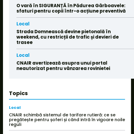
O vară în SIGURANȚĂ în Pădurea Gârboavele:
sfaturi pentru copii într-o acțiune preventivă
Local
Strada Domnească devine pietonală în
weekend, cu restricții de trafic și devieri de
trasee
Local
CNAIR avertizează asupra unui portal
neautorizat pentru vânzarea rovinietei
Topics
Local
CNAIR schimbă sistemul de tarifare rutieră: ce se
pregătește pentru șoferi și când intră în vigoare noile
reguli