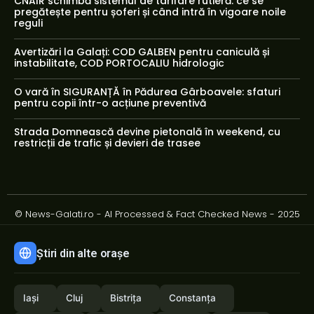
CNAIR schimbă sistemul de tarifare rutieră: ce se
pregătește pentru șoferi și când intră în vigoare noile
reguli
Avertizări la Galați: COD GALBEN pentru caniculă și
instabilitate, COD PORTOCALIU hidrologic
O vară în SIGURANȚĂ în Pădurea Gârboavele: sfaturi
pentru copii într-o acțiune preventivă
Strada Domnească devine pietonală în weekend, cu
restricții de trafic și devieri de trasee
© News-Galati.ro - AI Processed & Fact Checked News - 2025
Știri din alte orașe
Iași
Cluj
Bistrița
Constanța