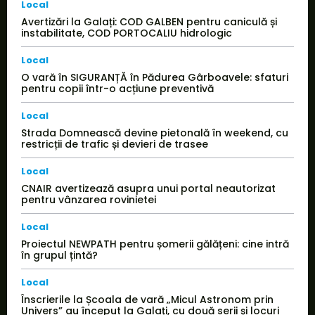
Local
Avertizări la Galați: COD GALBEN pentru caniculă și
instabilitate, COD PORTOCALIU hidrologic
Local
O vară în SIGURANȚĂ în Pădurea Gârboavele: sfaturi
pentru copii într-o acțiune preventivă
Local
Strada Domnească devine pietonală în weekend, cu
restricții de trafic și devieri de trasee
Local
CNAIR avertizează asupra unui portal neautorizat
pentru vânzarea rovinietei
Local
Proiectul NEWPATH pentru șomerii gălățeni: cine intră
în grupul țintă?
Local
Înscrierile la Școala de vară „Micul Astronom prin
Univers” au început la Galați, cu două serii și locuri