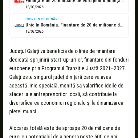
Finanţare de 20 milioane de euro pentru înfiinţarea de noi firme în...
18/03/2026
EXPRESS DE DUNĂRE
Unic în România. Finanțare de 20 de milioane de euro pentru finanțarea...
18/03/2026
Județul Galați va beneficia de o linie de finanțare
dedicată sprijinirii start-up-urilor, finanțare din fonduri
europene prin Programul Tranziție Justă 2021–2027.
Galați este singurul județ din țară care va avea
această linie specială, menită să valorifice ideile de
afaceri ale antreprenorilor locali, să contribuie la
diversificarea economiei regionale și la dinamizarea
pieței muncii.
Alocarea totală este de aproape 20 de milioane de
euro, cu potențialul de a genera peste 500 de noi