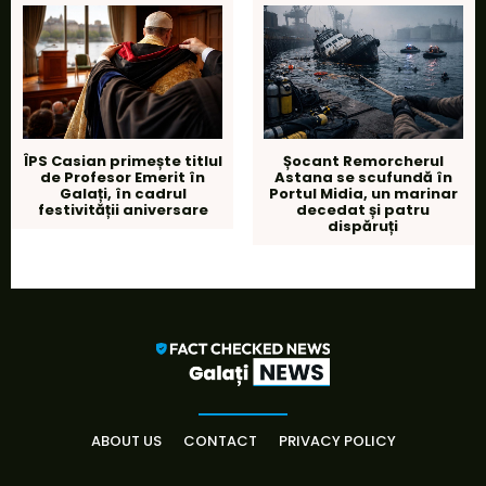
ÎPS Casian primește titlul
Șocant Remorcherul
de Profesor Emerit în
Astana se scufundă în
Galați, în cadrul
Portul Midia, un marinar
festivității aniversare
decedat și patru
dispăruți
ABOUT US
CONTACT
PRIVACY POLICY