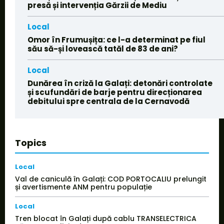
presă și intervenția Gărzii de Mediu
Local
Omor în Frumușița: ce l-a determinat pe fiul
său să-și lovească tatăl de 83 de ani?
Local
Dunărea în criză la Galați: detonări controlate
și scufundări de barje pentru direcționarea
debitului spre centrala de la Cernavodă
Topics
Local
Val de caniculă în Galați: COD PORTOCALIU prelungit
și avertismente ANM pentru populație
Local
Tren blocat în Galați după cablu TRANSELECTRICA