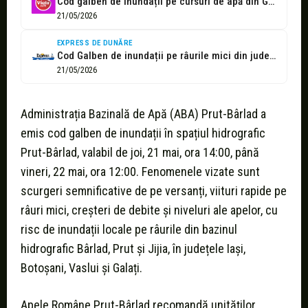
Cod galben de inundații pe cursuri de apă din Galați
21/05/2026
EXPRESS DE DUNĂRE
Cod Galben de inundații pe râurile mici din județ! - Ziar independent...
21/05/2026
Administrația Bazinală de Apă (ABA) Prut-Bârlad a
emis cod galben de inundații în spațiul hidrografic
Prut-Bârlad, valabil de joi, 21 mai, ora 14:00, până
vineri, 22 mai, ora 12:00. Fenomenele vizate sunt
scurgeri semnificative de pe versanți, viituri rapide pe
râuri mici, creșteri de debite și niveluri ale apelor, cu
risc de inundații locale pe râurile din bazinul
hidrografic Bârlad, Prut și Jijia, în județele Iași,
Botoșani, Vaslui și Galați.
Apele Române Prut-Bârlad recomandă unităților