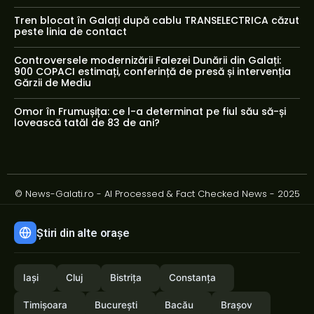
Tren blocat în Galați după cablu TRANSELECTRICA căzut
peste linia de contact
Controversele modernizării Falezei Dunării din Galați:
900 COPACI estimați, conferință de presă și intervenția
Gărzii de Mediu
Omor în Frumușița: ce l-a determinat pe fiul său să-și
lovească tatăl de 83 de ani?
© News-Galati.ro - AI Processed & Fact Checked News - 2025
Știri din alte orașe
Iași
Cluj
Bistrița
Constanța
Timișoara
București
Bacău
Brașov