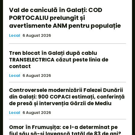
Val de caniculă în Galați: COD
PORTOCALIU prelungit și
avertismente ANM pentru populație
Local
6 August 2026
Tren blocat în Galați după cablu
TRANSELECTRICA căzut peste linia de
contact
Local
6 August 2026
Controversele modernizării Falezei Dunării
din Galați: 900 COPACI estimați, conferință
de presă și intervenția Gărzii de Mediu
Local
6 August 2026
Omor în Frumușița: ce l-a determinat pe
fiul său să-și lovească tatăl de 83 de ani?