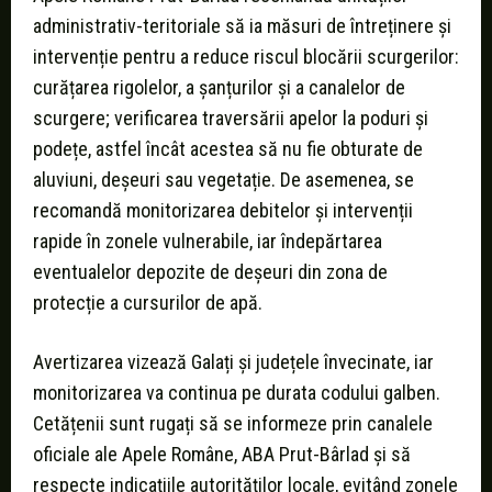
administrativ-teritoriale să ia măsuri de întreținere și
intervenție pentru a reduce riscul blocării scurgerilor:
curățarea rigolelor, a șanțurilor și a canalelor de
scurgere; verificarea traversării apelor la poduri și
podețe, astfel încât acestea să nu fie obturate de
aluviuni, deșeuri sau vegetație. De asemenea, se
recomandă monitorizarea debitelor și intervenții
rapide în zonele vulnerabile, iar îndepărtarea
eventualelor depozite de deșeuri din zona de
protecție a cursurilor de apă.
Avertizarea vizează Galați și județele învecinate, iar
monitorizarea va continua pe durata codului galben.
Cetățenii sunt rugați să se informeze prin canalele
oficiale ale Apele Române, ABA Prut-Bârlad și să
respecte indicațiile autorităților locale, evitând zonele