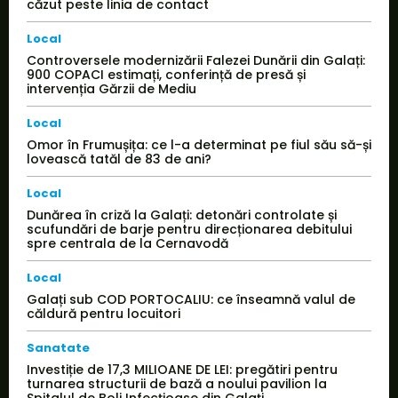
căzut peste linia de contact
Local
Controversele modernizării Falezei Dunării din Galați:
900 COPACI estimați, conferință de presă și
intervenția Gărzii de Mediu
Local
Omor în Frumușița: ce l-a determinat pe fiul său să-și
lovească tatăl de 83 de ani?
Local
Dunărea în criză la Galați: detonări controlate și
scufundări de barje pentru direcționarea debitului
spre centrala de la Cernavodă
Local
Galați sub COD PORTOCALIU: ce înseamnă valul de
căldură pentru locuitori
Sanatate
Investiție de 17,3 MILIOANE DE LEI: pregătiri pentru
turnarea structurii de bază a noului pavilion la