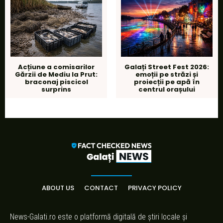
Acțiune a comisarilor
Galați Street Fest 2026:
Gărzii de Mediu la Prut:
emoții pe străzi și
braconaj piscicol
proiecții pe apă în
surprins
centrul orașului
ABOUT US
CONTACT
PRIVACY POLICY
News-Galati.ro este o platformă digitală de știri locale și