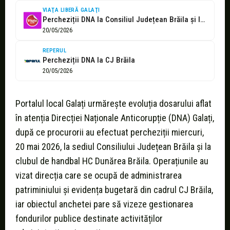
VIAŢA LIBERĂ GALAŢI
Percheziții DNA la Consiliul Județean Brăila și la clubul de handbal Dunărea....
20/05/2026
REPERUL
Percheziții DNA la CJ Brăila
20/05/2026
Portalul local Galați urmărește evoluția dosarului aflat
în atenția Direcției Naționale Anticorupție (DNA) Galați,
după ce procurorii au efectuat percheziții miercuri,
20 mai 2026, la sediul Consiliului Județean Brăila și la
clubul de handbal HC Dunărea Brăila. Operațiunile au
vizat direcția care se ocupă de administrarea
patriminiului și evidența bugetară din cadrul CJ Brăila,
iar obiectul anchetei pare să vizeze gestionarea
fondurilor publice destinate activităților