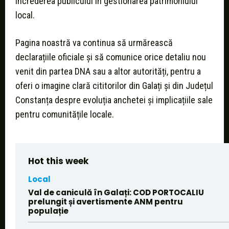
încrederea publicului în gestionarea patrimoniului
local.
Pagina noastră va continua să urmărească
declarațiile oficiale și să comunice orice detaliu nou
venit din partea DNA sau a altor autorități, pentru a
oferi o imagine clară cititorilor din Galați și din Județul
Constanța despre evoluția anchetei și implicațiile sale
pentru comunitățile locale.
Hot this week
Local
Val de caniculă în Galați: COD PORTOCALIU
prelungit și avertismente ANM pentru
populație