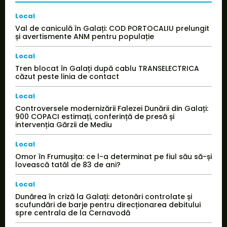
Local
Val de caniculă în Galați: COD PORTOCALIU prelungit
și avertismente ANM pentru populație
Local
Tren blocat în Galați după cablu TRANSELECTRICA
căzut peste linia de contact
Local
Controversele modernizării Falezei Dunării din Galați:
900 COPACI estimați, conferință de presă și
intervenția Gărzii de Mediu
Local
Omor în Frumușița: ce l-a determinat pe fiul său să-și
lovească tatăl de 83 de ani?
Local
Dunărea în criză la Galați: detonări controlate și
scufundări de barje pentru direcționarea debitului
spre centrala de la Cernavodă