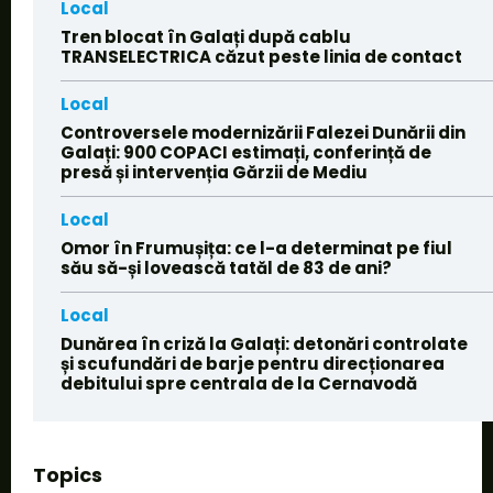
Local
Tren blocat în Galați după cablu
TRANSELECTRICA căzut peste linia de contact
Local
Controversele modernizării Falezei Dunării din
Galați: 900 COPACI estimați, conferință de
presă și intervenția Gărzii de Mediu
Local
Omor în Frumușița: ce l-a determinat pe fiul
său să-și lovească tatăl de 83 de ani?
Local
Dunărea în criză la Galați: detonări controlate
și scufundări de barje pentru direcționarea
debitului spre centrala de la Cernavodă
Topics