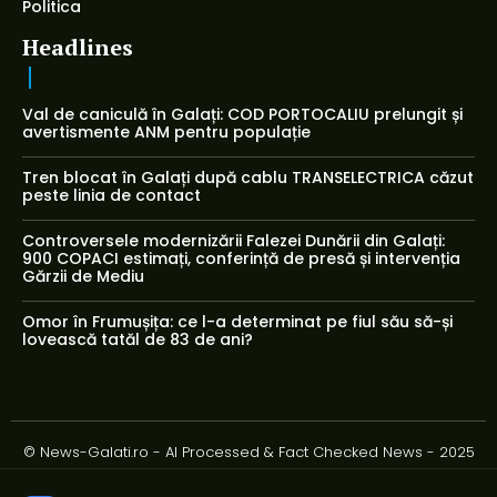
Politica
Headlines
Val de caniculă în Galați: COD PORTOCALIU prelungit și
avertismente ANM pentru populație
Tren blocat în Galați după cablu TRANSELECTRICA căzut
peste linia de contact
Controversele modernizării Falezei Dunării din Galați:
900 COPACI estimați, conferință de presă și intervenția
Gărzii de Mediu
Omor în Frumușița: ce l-a determinat pe fiul său să-și
lovească tatăl de 83 de ani?
© News-Galati.ro - AI Processed & Fact Checked News - 2025