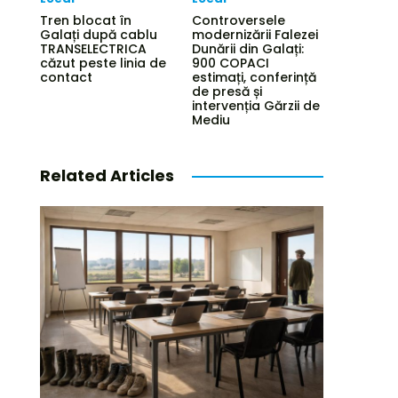
Tren blocat în
Controversele
Galați după cablu
modernizării Falezei
TRANSELECTRICA
Dunării din Galați:
căzut peste linia de
900 COPACI
contact
estimați, conferință
de presă și
intervenția Gărzii de
Mediu
Related Articles