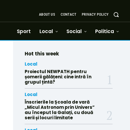
ABOUT US
CONTACT
PRIVACY POLICY
Sport
Local
Social
Politica
Hot this week
Local
Proiectul NEWPATH pentru
șomerii gălățeni: cine intră în
grupul țintă?
Local
Înscrierile la Școala de vară
„Micul Astronom prin Univers”
au început la Galați, cu două
serii și locuri limitate