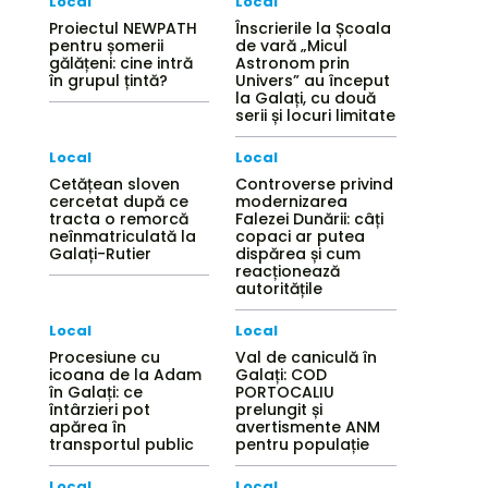
Local
Local
Proiectul NEWPATH
Înscrierile la Școala
pentru șomerii
de vară „Micul
gălățeni: cine intră
Astronom prin
în grupul țintă?
Univers” au început
la Galați, cu două
serii și locuri limitate
Local
Local
Cetățean sloven
Controverse privind
cercetat după ce
modernizarea
tracta o remorcă
Falezei Dunării: câți
neînmatriculată la
copaci ar putea
Galați-Rutier
dispărea și cum
reacționează
autoritățile
Local
Local
Procesiune cu
Val de caniculă în
icoana de la Adam
Galați: COD
în Galați: ce
PORTOCALIU
întârzieri pot
prelungit și
apărea în
avertismente ANM
transportul public
pentru populație
Local
Local