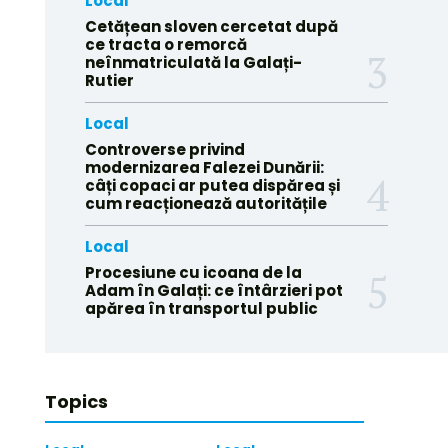
Local
Cetățean sloven cercetat după
ce tracta o remorcă
neînmatriculată la Galați-
Rutier
Local
Controverse privind
modernizarea Falezei Dunării:
câți copaci ar putea dispărea și
cum reacționează autoritățile
Local
Procesiune cu icoana de la
Adam în Galați: ce întârzieri pot
apărea în transportul public
Topics