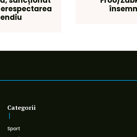
a, sancționat
Froo/Zabk
 nerespectarea
însemn
cendiu
Categorii
Sport