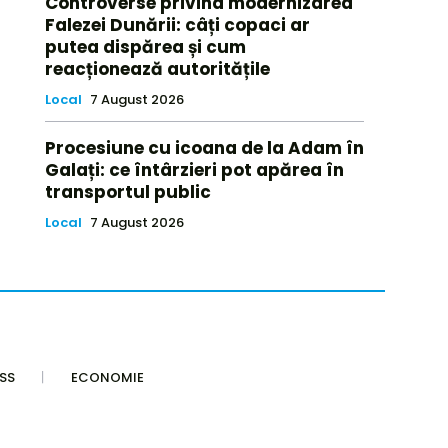
Controverse privind modernizarea
Falezei Dunării: câți copaci ar
putea dispărea și cum
reacționează autoritățile
Local
7 August 2026
Procesiune cu icoana de la Adam în
Galați: ce întârzieri pot apărea în
transportul public
Local
7 August 2026
SS
ECONOMIE