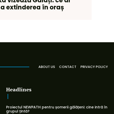
a vizează Galați: ce ar
a extinderea în oraș
ABOUT US
CONTACT
PRIVACY POLICY
Headlines
Proiectul NEWPATH pentru șomerii gălățeni: cine intră în
grupul țintă?