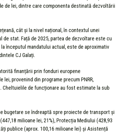
rde de lei, dintre care componenta destinată dezvoltării
eană, cât și la nivel național, în contextul unei
ul de stat. Față de 2025, partea de dezvoltare este cu
, la începutul mandatului actual, este de aproximativ
intele CJ Galați.
datorită finanțării prin fonduri europene
rde lei, provenind din programe precum PNRR,
Cheltuielile de funcționare au fost estimate la sub
ole bugetare se îndreaptă spre proiecte de transport și
 (447,18 milioane lei, 21%), Protecția Mediului (428,93
ăți publice (aprox. 100,16 milioane lei) și Asistență