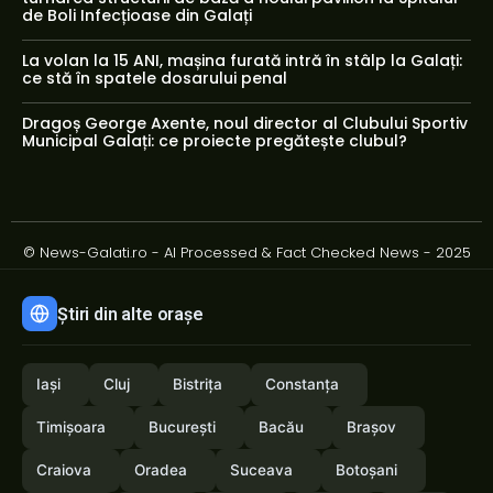
de Boli Infecțioase din Galați
La volan la 15 ANI, mașina furată intră în stâlp la Galați:
ce stă în spatele dosarului penal
Dragoș George Axente, noul director al Clubului Sportiv
Municipal Galați: ce proiecte pregătește clubul?
© News-Galati.ro - AI Processed & Fact Checked News - 2025
Știri din alte orașe
Iași
Cluj
Bistrița
Constanța
Timișoara
București
Bacău
Brașov
Craiova
Oradea
Suceava
Botoșani