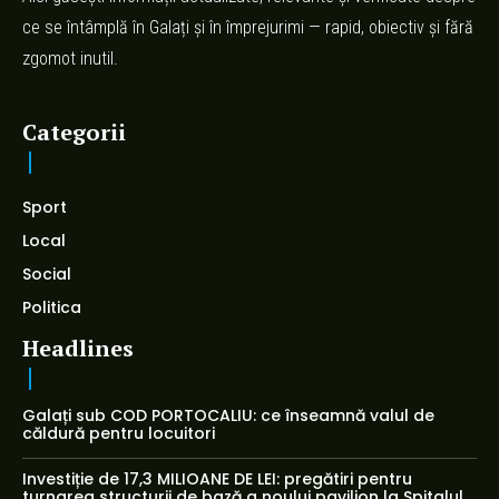
ce se întâmplă în Galați și în împrejurimi — rapid, obiectiv și fără
zgomot inutil.
Categorii
Sport
Local
Social
Politica
Headlines
Galați sub COD PORTOCALIU: ce înseamnă valul de
căldură pentru locuitori
Investiție de 17,3 MILIOANE DE LEI: pregătiri pentru
turnarea structurii de bază a noului pavilion la Spitalul