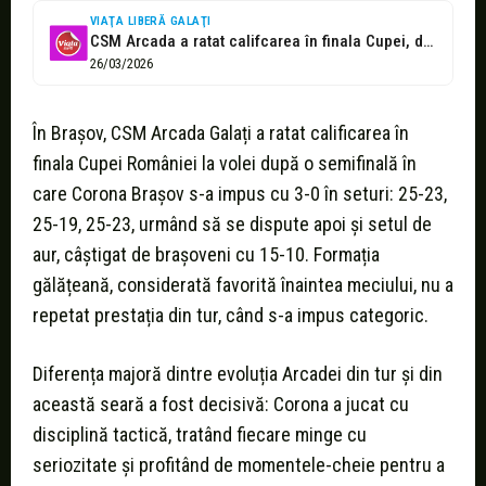
VIAŢA LIBERĂ GALAŢI
CSM Arcada a ratat califcarea în finala Cupei, deși era favorită
26/03/2026
În Brașov, CSM Arcada Galați a ratat calificarea în
finala Cupei României la volei după o semifinală în
care Corona Brașov s-a impus cu 3-0 în seturi: 25-23,
25-19, 25-23, urmând să se dispute apoi și setul de
aur, câștigat de brașoveni cu 15-10. Formația
gălățeană, considerată favorită înaintea meciului, nu a
repetat prestația din tur, când s-a impus categoric.
Diferența majoră dintre evoluția Arcadei din tur și din
această seară a fost decisivă: Corona a jucat cu
disciplină tactică, tratând fiecare minge cu
seriozitate și profitând de momentele-cheie pentru a