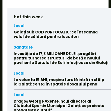
Hot this week
Local
Galați sub COD PORTOCALIU: ce înseamnă
valul de căldură pentru locuitori
Sanatate
Investiție de 17,3 MILIOANE DE LEI: pregătiri
pentru turnarea structurii de bază a noului
pavilion la Spitalul de Boli Infecțioase din Galați
Local
La volan la 15 ANI, mașina furată intră în stâlp
la Galați: ce stă în spatele dosarului penal
Local
Dragoș George Axente, noul director al
Clubului Sportiv Municipal Galați: ce proiecte
pregătește clubul?