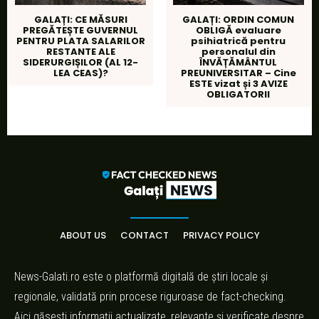
GALAȚI: CE MĂSURI
GALAȚI: ORDIN COMUN
PREGĂTEȘTE GUVERNUL
OBLIGĂ evaluare
PENTRU PLATA SALARILOR
psihiatrică pentru
RESTANTE ALE
personalul din
SIDERURGIȘILOR (AL 12-
ÎNVĂȚĂMÂNTUL
LEA CEAS)?
PREUNIVERSITAR – Cine
ESTE vizat și 3 AVIZE
OBLIGATORII
ABOUT US
CONTACT
PRIVACY POLICY
News-Galati.ro este o platformă digitală de știri locale și
regionale, validată prin procese riguroase de fact-checking.
Aici găsești informații actualizate, relevante și verificate despre