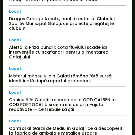
Local
Dragoș George Axente, noul director al Clubului
Sportiv Municipal Galați: ce proiecte pregătește
clubul?
Local
Alertă la Priza Dunării: cota fluviului scade iar
intervențiile cu scafandrii pentru alimentarea
Galațiului
Local
Misterul mirosului din Galați rămâne fără sursă
identificată după raportul prefecturii
Local
Caniculă în Galați: trecerea de la COD GALBEN la
COD PORTOCALIU și centrele de prim-ajutor
reactivate — ce trebuie să știi
Local
Control al Gărzii de Mediu în Galați: ce a descoperit
la fabrica de ambalaje metalice ușoare