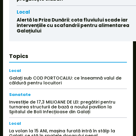
Local
Alertă la Priza Dunării: cota fluviului scade iar
intervențiile cu scafandrii pentru alimentarea
Galațiului
Topics
Local
Galați sub COD PORTOCALIU: ce înseamnă valul de
căldură pentru locuitori
Sanatate
Investiție de 17,3 MILIOANE DE LEI: pregătiri pentru
turnarea structurii de bază a noului pavilion la
Spitalul de Boli Infecțioase din Galați
Local
La volan la 15 ANI, mașina furată intră în stâlp la
Galați: ce stă în spatele dosarului penal