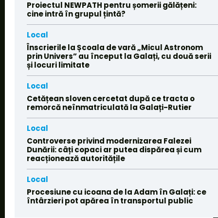
Proiectul NEWPATH pentru șomerii gălățeni:
cine intră în grupul țintă?
Local
Înscrierile la Școala de vară „Micul Astronom
prin Univers” au început la Galați, cu două serii
și locuri limitate
Local
Cetățean sloven cercetat după ce tracta o
remorcă neînmatriculată la Galați-Rutier
Local
Controverse privind modernizarea Falezei
Dunării: câți copaci ar putea dispărea și cum
reacționează autoritățile
Local
Procesiune cu icoana de la Adam în Galați: ce
întârzieri pot apărea în transportul public