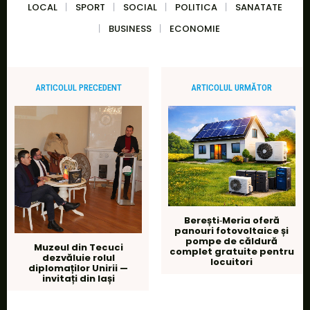
LOCAL
SPORT
SOCIAL
POLITICA
SANATATE
BUSINESS
ECONOMIE
ARTICOLUL PRECEDENT
ARTICOLUL URMĂTOR
Berești‑Meria oferă
panouri fotovoltaice și
pompe de căldură
Muzeul din Tecuci
complet gratuite pentru
dezvăluie rolul
locuitori
diplomaților Unirii —
invitați din Iași