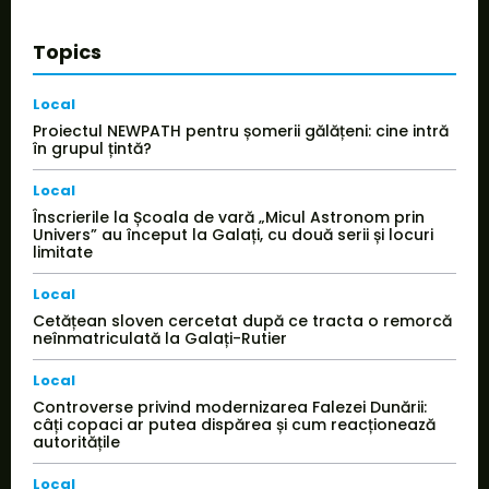
Topics
Local
Proiectul NEWPATH pentru șomerii gălățeni: cine intră
în grupul țintă?
Local
Înscrierile la Școala de vară „Micul Astronom prin
Univers” au început la Galați, cu două serii și locuri
limitate
Local
Cetățean sloven cercetat după ce tracta o remorcă
neînmatriculată la Galați-Rutier
Local
Controverse privind modernizarea Falezei Dunării:
câți copaci ar putea dispărea și cum reacționează
autoritățile
Local