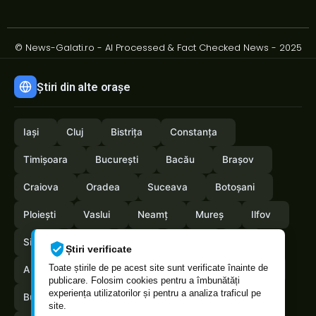
© News-Galati.ro - AI Processed & Fact Checked News - 2025
Știri din alte orașe
Iași
Cluj
Bistrița
Constanța
Timișoara
București
Bacău
Brașov
Craiova
Oradea
Suceava
Botoșani
Ploiești
Vaslui
Neamț
Mureș
Ilfov
Sibiu
Arad
Alba
Tulcea
Olt
Știri verificate
Toate știrile de pe acest site sunt verificate înainte de
Arges
Maramures
Vrancea
Satumare
publicare. Folosim cookies pentru a îmbunătăți
experiența utilizatorilor și pentru a analiza traficul pe
Buzau
Braila
Calarasi
Caras-Severin
site.