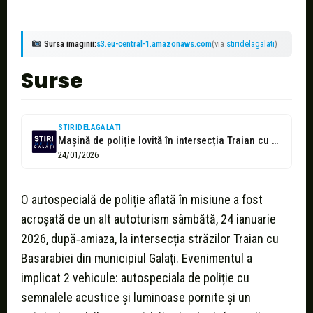
Sursa imaginii:
s3.eu-central-1.amazonaws.com
(via
stiridelagalati
)
Surse
STIRIDELAGALATI
Mașină de poliție lovită în intersecția Traian cu Basarabiei
24/01/2026
O autospecială de poliție aflată în misiune a fost
acroșată de un alt autoturism sâmbătă, 24 ianuarie
2026, după‑amiaza, la intersecția străzilor Traian cu
Basarabiei din municipiul Galați. Evenimentul a
implicat 2 vehicule: autospeciala de poliție cu
semnalele acustice și luminoase pornite și un