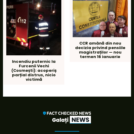
CCR amână din nou
decizia privind pensiile
magistraților — nou
termen 16 ianuarie
Incendiu puternic la
Furcenii Vechi
(Cosmești): acoperiș
parțial distrus, nicio
victimă