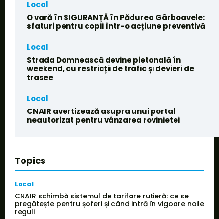
Local
O vară în SIGURANȚĂ în Pădurea Gârboavele:
sfaturi pentru copii într-o acțiune preventivă
Local
Strada Domnească devine pietonală în
weekend, cu restricții de trafic și devieri de
trasee
Local
CNAIR avertizează asupra unui portal
neautorizat pentru vânzarea rovinietei
Topics
Local
CNAIR schimbă sistemul de tarifare rutieră: ce se
pregătește pentru șoferi și când intră în vigoare noile
reguli