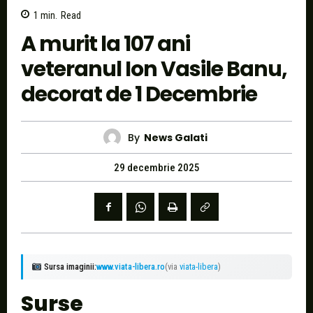
1
min.
Read
A murit la 107 ani
veteranul Ion Vasile Banu,
decorat de 1 Decembrie
By
News Galati
29 decembrie 2025
Sursa imaginii:
www.viata-libera.ro
(via
viata-libera
)
Surse