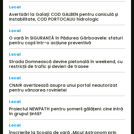
Local
Avertizări la Galați: COD GALBEN pentru caniculă și
instabilitate, COD PORTOCALIU hidrologic
Local
O vară în SIGURANȚĂ în Pădurea Gârboavele: sfaturi
pentru copii într-o acțiune preventivă
Local
Strada Domnească devine pietonală în weekend, cu
restricții de trafic și devieri de trasee
Local
CNAIR avertizează asupra unui portal neautorizat
pentru vânzarea rovinietei
Local
Proiectul NEWPATH pentru șomerii gălățeni: cine intră
în grupul țintă?
Local
Înscrierile la Școala de vară „Micul Astronom prin