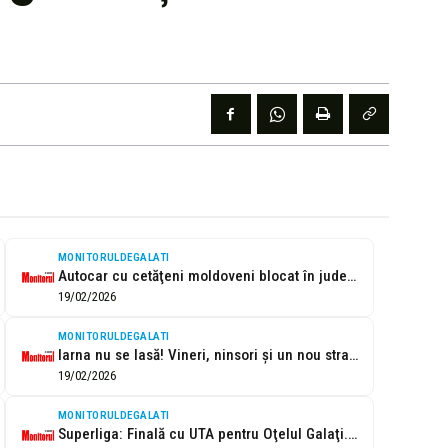
MONITORULDEGALATI
Autocar cu cetăţeni moldoveni blocat în judeţul Galaţi. Nu poate urca o...
19/02/2026
MONITORULDEGALATI
Iarna nu se lasă! Vineri, ninsori şi un nou strat de zăpadă
19/02/2026
MONITORULDEGALATI
Superliga: Finală cu UTA pentru Oţelul Galaţi. Zăpadă le dă de furcă...