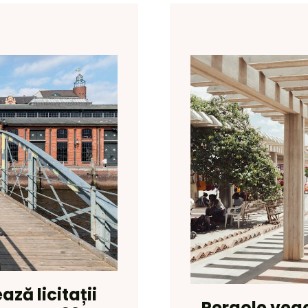
ză licitații
Pergole veget