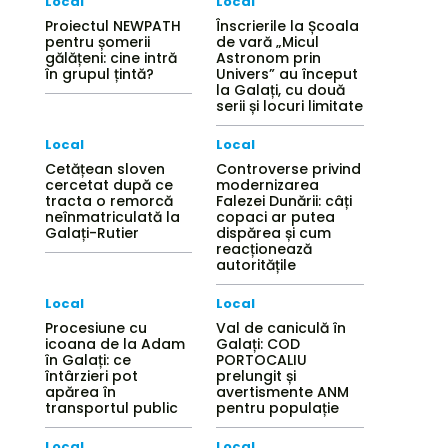
Local
Local
Proiectul NEWPATH
Înscrierile la Școala
pentru șomerii
de vară „Micul
gălățeni: cine intră
Astronom prin
în grupul țintă?
Univers” au început
la Galați, cu două
serii și locuri limitate
Local
Local
Cetățean sloven
Controverse privind
cercetat după ce
modernizarea
tracta o remorcă
Falezei Dunării: câți
neînmatriculată la
copaci ar putea
Galați-Rutier
dispărea și cum
reacționează
autoritățile
Local
Local
Procesiune cu
Val de caniculă în
icoana de la Adam
Galați: COD
în Galați: ce
PORTOCALIU
întârzieri pot
prelungit și
apărea în
avertismente ANM
transportul public
pentru populație
Local
Local