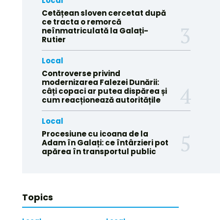
Local
Cetățean sloven cercetat după
ce tracta o remorcă
neînmatriculată la Galați-
Rutier
Local
Controverse privind
modernizarea Falezei Dunării:
câți copaci ar putea dispărea și
cum reacționează autoritățile
Local
Procesiune cu icoana de la
Adam în Galați: ce întârzieri pot
apărea în transportul public
Topics