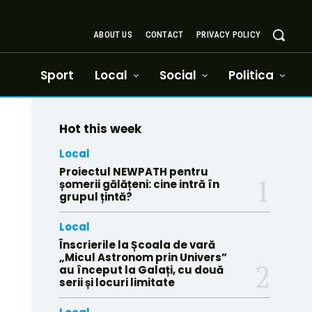
ABOUT US
CONTACT
PRIVACY POLICY
Sport
Local
Social
Politica
Hot this week
Local
Proiectul NEWPATH pentru
șomerii gălățeni: cine intră în
grupul țintă?
Local
Înscrierile la Școala de vară
„Micul Astronom prin Univers”
au început la Galați, cu două
serii și locuri limitate