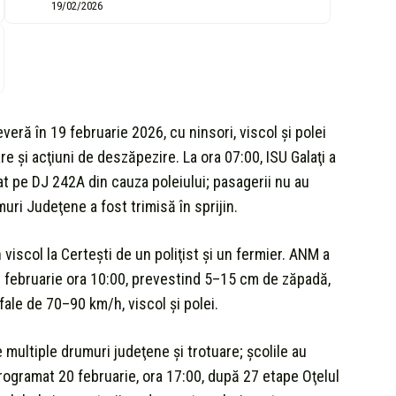
19/02/2026
veră în 19 februarie 2026, cu ninsori, viscol şi polei
re şi acţiuni de deszăpezire. La ora 07:00, ISU Galaţi a
t pe DJ 242A din cauza poleiului; pasagerii nu au
muri Judeţene a fost trimisă în sprijin.
n viscol la Certeşti de un poliţist şi un fermier. ANM a
2 februarie ora 10:00, prevestind 5–15 cm de zăpadă,
fale de 70–90 km/h, viscol şi polei.
multiple drumuri judeţene şi trotuare; şcolile au
programat 20 februarie, ora 17:00, după 27 etape Oţelul