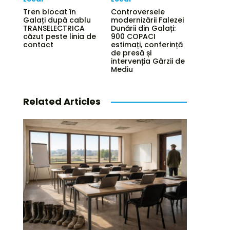
Tren blocat în
Controversele
Galați după cablu
modernizării Falezei
TRANSELECTRICA
Dunării din Galați:
căzut peste linia de
900 COPACI
contact
estimați, conferință
de presă și
intervenția Gărzii de
Mediu
Related Articles