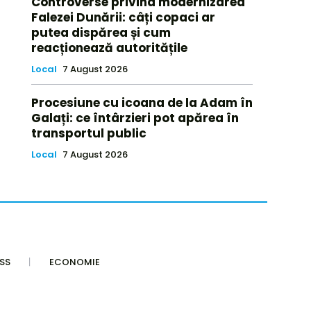
Controverse privind modernizarea
Falezei Dunării: câți copaci ar
putea dispărea și cum
reacționează autoritățile
Local
7 August 2026
Procesiune cu icoana de la Adam în
Galați: ce întârzieri pot apărea în
transportul public
Local
7 August 2026
SS
ECONOMIE