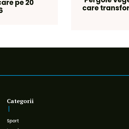
care pe 20
care transfo
6
Categorii
Sport