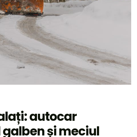
lați: autocar
d galben și meciul