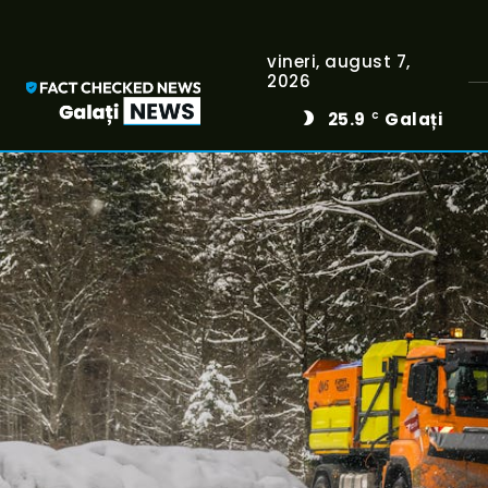
vineri, august 7,
2026
25.9
Galați
C