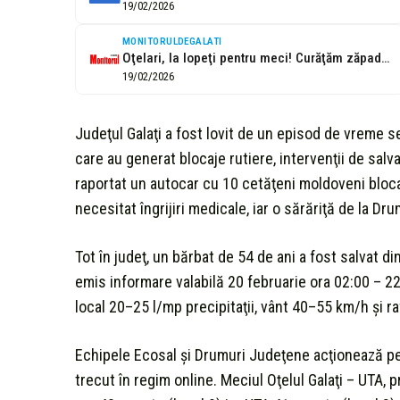
19/02/2026
MONITORULDEGALATI
Oţelari, la lopeţi pentru meci! Curăţăm zăpada azi, învingem mâine!
19/02/2026
Judeţul Galaţi a fost lovit de un episod de vreme se
care au generat blocaje rutiere, intervenţii de salva
raportat un autocar cu 10 cetăţeni moldoveni bloca
necesitat îngrijiri medicale, iar o sărăriţă de la Dru
Tot în judeţ, un bărbat de 54 de ani a fost salvat di
emis informare valabilă 20 februarie ora 02:00 – 2
local 20–25 l/mp precipitaţii, vânt 40–55 km/h şi ra
Echipele Ecosal şi Drumuri Judeţene acţionează pe 
trecut în regim online. Meciul Oţelul Galaţi – UTA, 