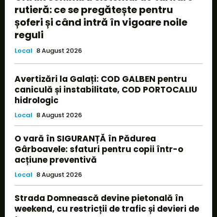
rutieră: ce se pregătește pentru
șoferi și când intră în vigoare noile
reguli
Local
8 August 2026
Avertizări la Galați: COD GALBEN pentru
caniculă și instabilitate, COD PORTOCALIU
hidrologic
Local
8 August 2026
O vară în SIGURANȚĂ în Pădurea
Gârboavele: sfaturi pentru copii într-o
acțiune preventivă
Local
8 August 2026
Strada Domnească devine pietonală în
weekend, cu restricții de trafic și devieri de