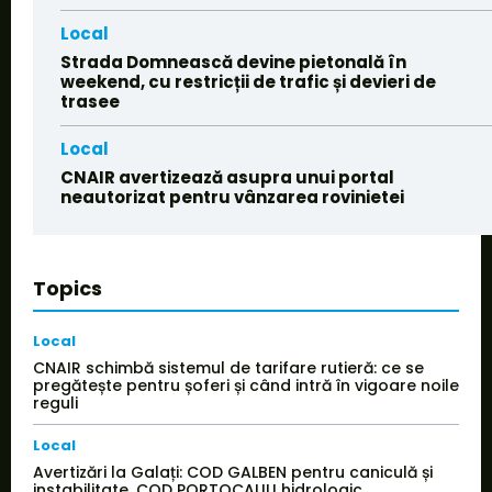
Local
Strada Domnească devine pietonală în
weekend, cu restricții de trafic și devieri de
trasee
Local
CNAIR avertizează asupra unui portal
neautorizat pentru vânzarea rovinietei
Topics
Local
CNAIR schimbă sistemul de tarifare rutieră: ce se
pregătește pentru șoferi și când intră în vigoare noile
reguli
Local
Avertizări la Galați: COD GALBEN pentru caniculă și
instabilitate, COD PORTOCALIU hidrologic