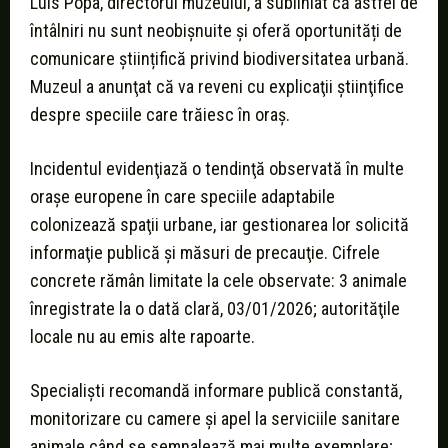
Luis Popa, directorul muzeului, a subliniat că astfel de
întâlniri nu sunt neobișnuite și oferă oportunități de
comunicare științifică privind biodiversitatea urbană.
Muzeul a anunţat că va reveni cu explicaţii ştiinţifice
despre speciile care trăiesc în oraş.
Incidentul evidenţiază o tendinţă observată în multe
oraşe europene în care speciile adaptabile
colonizează spaţii urbane, iar gestionarea lor solicită
informaţie publică și măsuri de precauţie. Cifrele
concrete rămân limitate la cele observate: 3 animale
înregistrate la o dată clară, 03/01/2026; autorităţile
locale nu au emis alte rapoarte.
Specialişti recomandă informare publică constantă,
monitorizare cu camere şi apel la serviciile sanitare
animale când se semnalează mai multe exemplare;