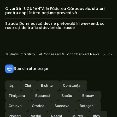
O vară în SIGURANȚĂ în Pădurea Gârboavele: sfaturi
pentru copii într-o acțiune preventivă
Strada Domnească devine pietonală în weekend, cu
restricții de trafic și devieri de trasee
© News-Galati.ro - AI Processed & Fact Checked News - 2025
Știri din alte orașe
Iași
Cluj
Bistrița
Constanța
Timișoara
București
Bacău
Brașov
Craiova
Oradea
Suceava
Botoșani
Ploiești
Vaslui
Neamț
Mureș
Ilfov