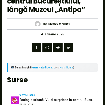
centrul Bucureștiului,
lângă Muzeul „Antipa”
By
News Galati
4 ianuarie 2026
Sursa imaginii:
www.viata-libera.ro
(via
viata-libera
)
Surse
VIATA-LIBERA
Ecologie urbană: Vulpi surprinse în centrul Bucureştiului, la Muzeul „Antipa”
03/01/2026