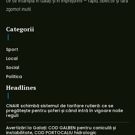
ce se întâmplă în Galați și în împrejurimi — rapid, obiectiv și fără
zgomot inutil.
Categorii
Sport
Local
Social
Politica
Headlines
CNAIR schimbă sistemul de tarifare rutieră: ce se
pregătește pentru șoferi și când intră în vigoare noile
reguli
Avertizări la Galați: COD GALBEN pentru caniculă și
instabilitate, COD PORTOCALIU hidrologic