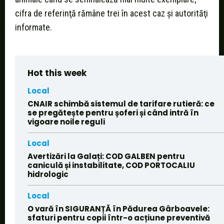
cifra de referinţă rămâne trei în acest caz și autorităţi
informate.
Hot this week
Local
CNAIR schimbă sistemul de tarifare rutieră: ce
se pregătește pentru șoferi și când intră în
vigoare noile reguli
Local
Avertizări la Galați: COD GALBEN pentru
caniculă și instabilitate, COD PORTOCALIU
hidrologic
Local
O vară în SIGURANȚĂ în Pădurea Gârboavele:
sfaturi pentru copii într-o acțiune preventivă