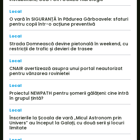
Local
O vară în SIGURANȚĂ în Pădurea Gârboavele: sfaturi
pentru copii într-o acțiune preventivă
Local
Strada Domnească devine pietonală în weekend, cu
restricții de trafic și devieri de trasee
Local
CNAIR avertizează asupra unui portal neautorizat
pentru vânzarea rovinietei
Local
Proiectul NEWPATH pentru șomerii gălățeni: cine intră
în grupul țintă?
Local
Înscrierile la Școala de vară „Micul Astronom prin
Univers” au început la Galați, cu două serii și locuri
limitate
Local