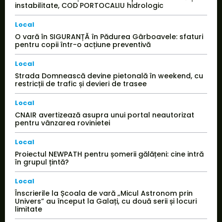
instabilitate, COD PORTOCALIU hidrologic
Local
O vară în SIGURANȚĂ în Pădurea Gârboavele: sfaturi
pentru copii într-o acțiune preventivă
Local
Strada Domnească devine pietonală în weekend, cu
restricții de trafic și devieri de trasee
Local
CNAIR avertizează asupra unui portal neautorizat
pentru vânzarea rovinietei
Local
Proiectul NEWPATH pentru șomerii gălățeni: cine intră
în grupul țintă?
Local
Înscrierile la Școala de vară „Micul Astronom prin
Univers” au început la Galați, cu două serii și locuri
limitate