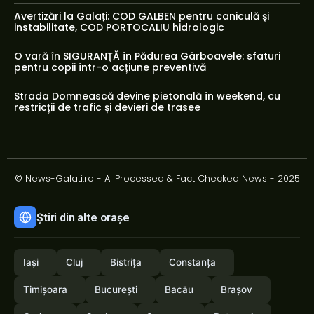
Avertizări la Galați: COD GALBEN pentru caniculă și
instabilitate, COD PORTOCALIU hidrologic
O vară în SIGURANȚĂ în Pădurea Gârboavele: sfaturi
pentru copii într-o acțiune preventivă
Strada Domnească devine pietonală în weekend, cu
restricții de trafic și devieri de trasee
© News-Galati.ro - AI Processed & Fact Checked News - 2025
Știri din alte orașe
Iași
Cluj
Bistrița
Constanța
Timișoara
București
Bacău
Brașov