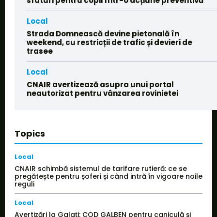
sfaturi pentru copii într-o acțiune preventivă
Local
Strada Domnească devine pietonală în
weekend, cu restricții de trafic și devieri de
trasee
Local
CNAIR avertizează asupra unui portal
neautorizat pentru vânzarea rovinietei
Topics
Local
CNAIR schimbă sistemul de tarifare rutieră: ce se
pregătește pentru șoferi și când intră în vigoare noile
reguli
Local
Avertizări la Galați: COD GALBEN pentru caniculă și