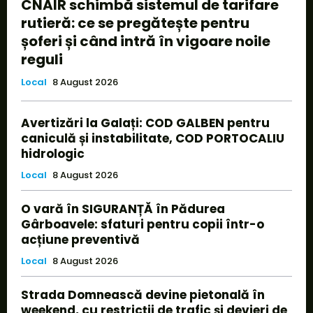
CNAIR schimbă sistemul de tarifare
rutieră: ce se pregătește pentru
șoferi și când intră în vigoare noile
reguli
Local
8 August 2026
Avertizări la Galați: COD GALBEN pentru
caniculă și instabilitate, COD PORTOCALIU
hidrologic
Local
8 August 2026
O vară în SIGURANȚĂ în Pădurea
Gârboavele: sfaturi pentru copii într-o
acțiune preventivă
Local
8 August 2026
Strada Domnească devine pietonală în
weekend, cu restricții de trafic și devieri de