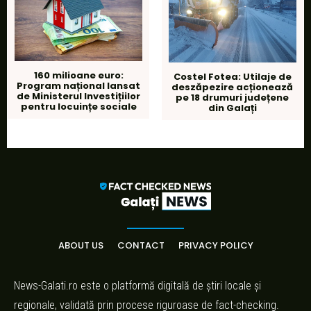
160 milioane euro:
Costel Fotea: Utilaje de
Program național lansat
deszăpezire acționează
de Ministerul Investițiilor
pe 18 drumuri județene
pentru locuințe sociale
din Galați
ABOUT US
CONTACT
PRIVACY POLICY
News-Galati.ro este o platformă digitală de știri locale și
regionale, validată prin procese riguroase de fact-checking.