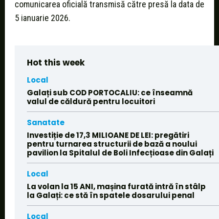
comunicarea oficială transmisă către presă la data de
5 ianuarie 2026.
Hot this week
Local
Galați sub COD PORTOCALIU: ce înseamnă
valul de căldură pentru locuitori
Sanatate
Investiție de 17,3 MILIOANE DE LEI: pregătiri
pentru turnarea structurii de bază a noului
pavilion la Spitalul de Boli Infecțioase din Galați
Local
La volan la 15 ANI, mașina furată intră în stâlp
la Galați: ce stă în spatele dosarului penal
Local