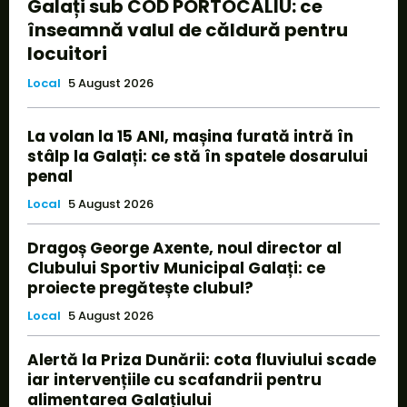
Galați sub COD PORTOCALIU: ce
înseamnă valul de căldură pentru
locuitori
Local
5 August 2026
La volan la 15 ANI, mașina furată intră în
stâlp la Galați: ce stă în spatele dosarului
penal
Local
5 August 2026
Dragoș George Axente, noul director al
Clubului Sportiv Municipal Galați: ce
proiecte pregătește clubul?
Local
5 August 2026
Alertă la Priza Dunării: cota fluviului scade
iar intervențiile cu scafandrii pentru
alimentarea Galațiului