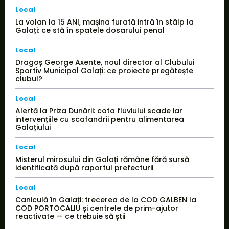
Local
La volan la 15 ANI, mașina furată intră în stâlp la
Galați: ce stă în spatele dosarului penal
Local
Dragoș George Axente, noul director al Clubului
Sportiv Municipal Galați: ce proiecte pregătește
clubul?
Local
Alertă la Priza Dunării: cota fluviului scade iar
intervențiile cu scafandrii pentru alimentarea
Galațiului
Local
Misterul mirosului din Galați rămâne fără sursă
identificată după raportul prefecturii
Local
Caniculă în Galați: trecerea de la COD GALBEN la
COD PORTOCALIU și centrele de prim-ajutor
reactivate — ce trebuie să știi