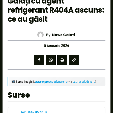
Galați cu agent
refrigerant R404A ascuns:
ce au găsit
By
News Galati
5 ianuarie 2026
Sursa imaginii:
www.expressdedunare.ro
(via
expressdedunare
)
Surse
EXPRESSDEDUNARE