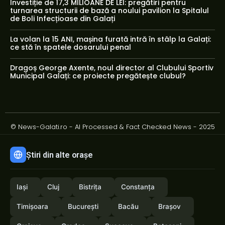
Investiție de 17,3 MILIOANE DE LEI: pregătiri pentru
turnarea structurii de bază a noului pavilion la Spitalul
de Boli Infecțioase din Galați
La volan la 15 ANI, mașina furată intră în stâlp la Galați:
ce stă în spatele dosarului penal
Dragoș George Axente, noul director al Clubului Sportiv
Municipal Galați: ce proiecte pregătește clubul?
© News-Galati.ro - AI Processed & Fact Checked News - 2025
Știri din alte orașe
Iași
Cluj
Bistrița
Constanța
Timișoara
București
Bacău
Brașov