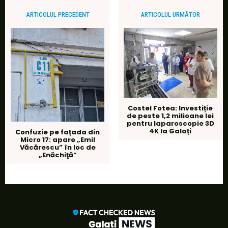
ARTICOLUL PRECEDENT
ARTICOLUL URMĂTOR
Costel Fotea: Investiție
de peste 1,2 milioane lei
pentru laparoscopie 3D
4K la Galați
Confuzie pe fațada din
Micro 17: apare „Emil
Văcărescu” în loc de
„Enăchiţă”