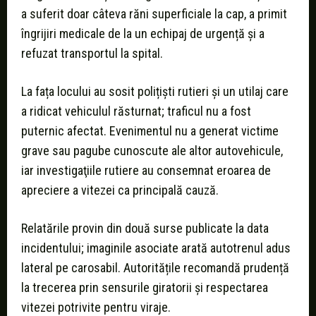
a suferit doar câteva răni superficiale la cap, a primit
îngrijiri medicale de la un echipaj de urgență şi a
refuzat transportul la spital.
La fața locului au sosit polițiști rutieri şi un utilaj care
a ridicat vehiculul răsturnat; traficul nu a fost
puternic afectat. Evenimentul nu a generat victime
grave sau pagube cunoscute ale altor autovehicule,
iar investigaţiile rutiere au consemnat eroarea de
apreciere a vitezei ca principală cauză.
Relatările provin din două surse publicate la data
incidentului; imaginile asociate arată autotrenul adus
lateral pe carosabil. Autoritățile recomandă prudență
la trecerea prin sensurile giratorii şi respectarea
vitezei potrivite pentru viraje.