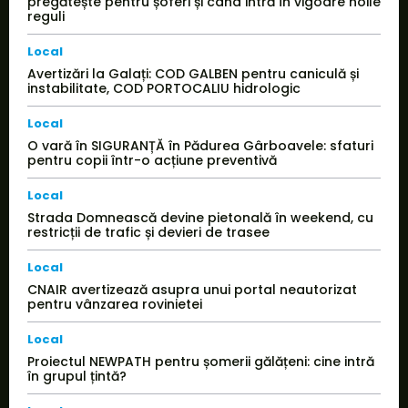
pregătește pentru șoferi și când intră în vigoare noile
reguli
Local
Avertizări la Galați: COD GALBEN pentru caniculă și
instabilitate, COD PORTOCALIU hidrologic
Local
O vară în SIGURANȚĂ în Pădurea Gârboavele: sfaturi
pentru copii într-o acțiune preventivă
Local
Strada Domnească devine pietonală în weekend, cu
restricții de trafic și devieri de trasee
Local
CNAIR avertizează asupra unui portal neautorizat
pentru vânzarea rovinietei
Local
Proiectul NEWPATH pentru șomerii gălățeni: cine intră
în grupul țintă?