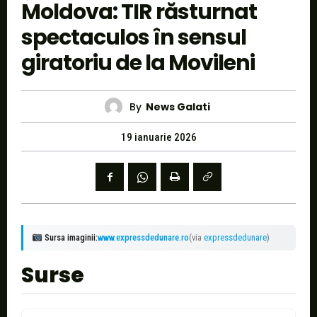
Moldova: TIR răsturnat
spectaculos în sensul
giratoriu de la Movileni
By
News Galati
19 ianuarie 2026
Sursa imaginii:
www.expressdedunare.ro
(via
expressdedunare
)
Surse