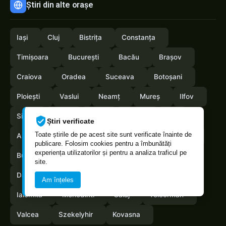
Știri din alte orașe
Iași
Cluj
Bistrița
Constanța
Timișoara
București
Bacău
Brașov
Craiova
Oradea
Suceava
Botoșani
Ploiești
Vaslui
Neamț
Mureș
Ilfov
Sibiu
Arad
Alba
Tulcea
Olt
Știri verificate
Toate știrile de pe acest site sunt verificate înainte de
Arges
Maramures
Vrancea
Satumare
publicare. Folosim cookies pentru a îmbunătăți
experiența utilizatorilor și pentru a analiza traficul pe
Buzau
Braila
Calarasi
Caras-Severin
site.
Dambovita
Giurgiu
Gorj
Hunedoara
Am înțeles
Ialomita
Mehedinti
Salaj
Teleorman
Valcea
Szekelyhir
Kovasna