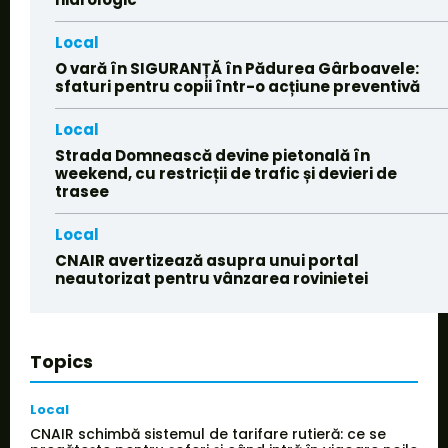
Local
O vară în SIGURANȚĂ în Pădurea Gârboavele:
sfaturi pentru copii într-o acțiune preventivă
Local
Strada Domnească devine pietonală în
weekend, cu restricții de trafic și devieri de
trasee
Local
CNAIR avertizează asupra unui portal
neautorizat pentru vânzarea rovinietei
Topics
Local
CNAIR schimbă sistemul de tarifare rutieră: ce se