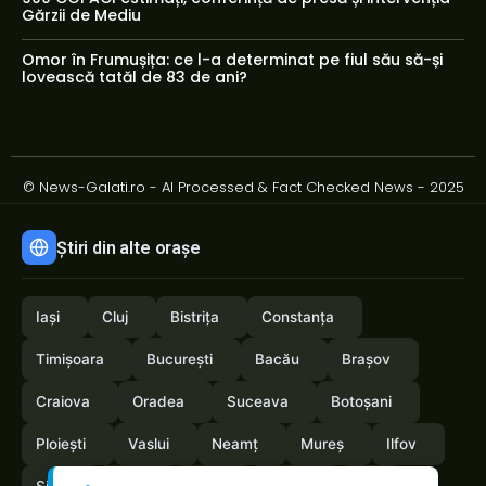
Gărzii de Mediu
Omor în Frumușița: ce l-a determinat pe fiul său să-și
lovească tatăl de 83 de ani?
© News-Galati.ro - AI Processed & Fact Checked News - 2025
Știri din alte orașe
Iași
Cluj
Bistrița
Constanța
Timișoara
București
Bacău
Brașov
Craiova
Oradea
Suceava
Botoșani
Ploiești
Vaslui
Neamț
Mureș
Ilfov