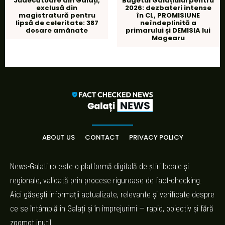
Judecătoare din Galați,
Bugetul Galațiului pentru
exclusă din
2026: dezbateri intense
magistratură pentru
în CL, PROMISIUNE
lipsă de celeritate: 387
neîndeplinită a
dosare amânate
primarului și DEMISIA lui
Magearu
ABOUT US
CONTACT
PRIVACY POLICY
News-Galati.ro este o platformă digitală de știri locale și
regionale, validată prin procese riguroase de fact-checking.
Aici găsești informații actualizate, relevante și verificate despre
ce se întâmplă în Galați și în împrejurimi — rapid, obiectiv și fără
zgomot inutil.