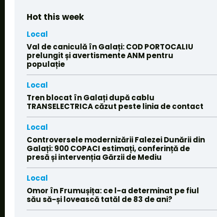
Hot this week
Local
Val de caniculă în Galați: COD PORTOCALIU
prelungit și avertismente ANM pentru
populație
Local
Tren blocat în Galați după cablu
TRANSELECTRICA căzut peste linia de contact
Local
Controversele modernizării Falezei Dunării din
Galați: 900 COPACI estimați, conferință de
presă și intervenția Gărzii de Mediu
Local
Omor în Frumușița: ce l-a determinat pe fiul
său să-și lovească tatăl de 83 de ani?