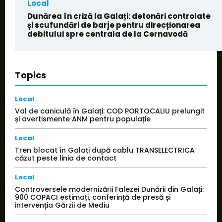
Local
Dunărea în criză la Galați: detonări controlate
și scufundări de barje pentru direcționarea
debitului spre centrala de la Cernavodă
Topics
Local
Val de caniculă în Galați: COD PORTOCALIU prelungit
și avertismente ANM pentru populație
Local
Tren blocat în Galați după cablu TRANSELECTRICA
căzut peste linia de contact
Local
Controversele modernizării Falezei Dunării din Galați:
900 COPACI estimați, conferință de presă și
intervenția Gărzii de Mediu