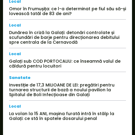
Local
Omor în Frumușița: ce l-a determinat pe fiul său să-și
lovească tatăl de 83 de ani?
Local
Dunărea în criză la Galați: detonări controlate și
scufundări de barje pentru direcționarea debitului
spre centrala de la Cernavodă
Local
Galați sub COD PORTOCALIU: ce înseamnă valul de
căldură pentru locuitori
Sanatate
Investiție de 17,3 MILIOANE DE LEI: pregătiri pentru
turnarea structurii de bază a noului pavilion la
Spitalul de Boli Infecțioase din Galați
Local
La volan la 15 ANI, mașina furată intră în stâlp la
Galați: ce stă în spatele dosarului penal