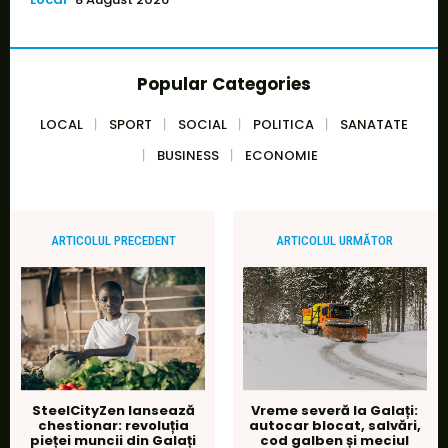
Popular Categories
LOCAL
SPORT
SOCIAL
POLITICA
SANATATE
BUSINESS
ECONOMIE
ARTICOLUL PRECEDENT
ARTICOLUL URMĂTOR
SteelCityZen lansează
Vreme severă la Galați:
chestionar: revoluția
autocar blocat, salvări,
pieței muncii din Galați
cod galben și meciul