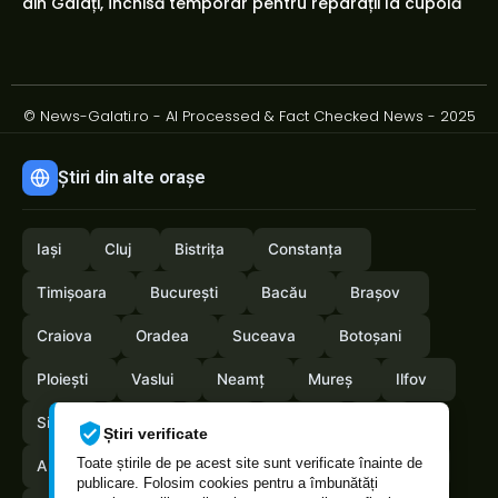
din Galați, închisă temporar pentru reparații la cupolă
© News-Galati.ro - AI Processed & Fact Checked News - 2025
Știri din alte orașe
Iași
Cluj
Bistrița
Constanța
Timișoara
București
Bacău
Brașov
Craiova
Oradea
Suceava
Botoșani
Ploiești
Vaslui
Neamț
Mureș
Ilfov
Sibiu
Arad
Alba
Tulcea
Olt
Știri verificate
Toate știrile de pe acest site sunt verificate înainte de
Arges
Maramures
Vrancea
Satumare
publicare. Folosim cookies pentru a îmbunătăți