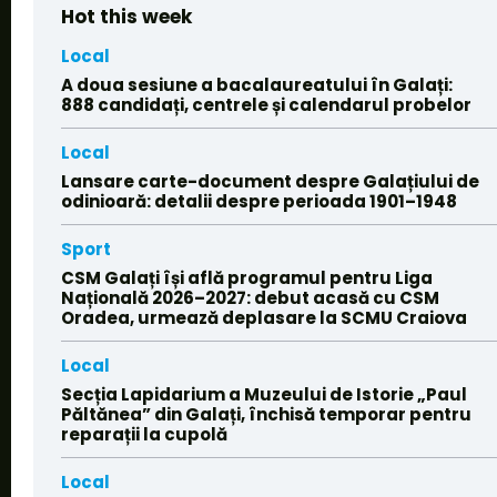
Hot this week
Local
A doua sesiune a bacalaureatului în Galați:
888 candidați, centrele și calendarul probelor
Local
Lansare carte-document despre Galațiului de
odinioară: detalii despre perioada 1901–1948
Sport
CSM Galați își află programul pentru Liga
Națională 2026–2027: debut acasă cu CSM
Oradea, urmează deplasare la SCMU Craiova
Local
Secția Lapidarium a Muzeului de Istorie „Paul
Păltănea” din Galați, închisă temporar pentru
reparații la cupolă
Local