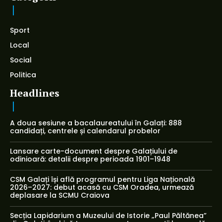
Sport
Local
Social
Politica
Headlines
A doua sesiune a bacalaureatului în Galați: 888
candidați, centrele și calendarul probelor
Lansare carte-document despre Galațiului de
odinioară: detalii despre perioada 1901–1948
CSM Galați își află programul pentru Liga Națională
2026–2027: debut acasă cu CSM Oradea, urmează
deplasare la SCMU Craiova
Secția Lapidarium a Muzeului de Istorie „Paul Păltănea”