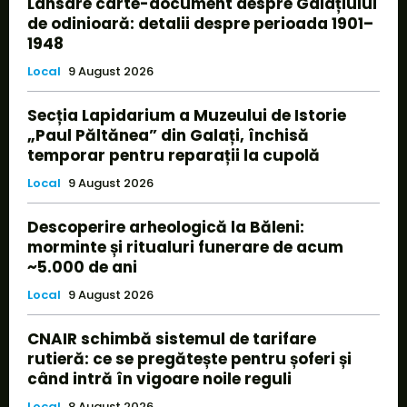
Lansare carte-document despre Galațiului
de odinioară: detalii despre perioada 1901–
1948
Local
9 August 2026
Secția Lapidarium a Muzeului de Istorie
„Paul Păltănea” din Galați, închisă
temporar pentru reparații la cupolă
Local
9 August 2026
Descoperire arheologică la Băleni:
morminte și ritualuri funerare de acum
~5.000 de ani
Local
9 August 2026
CNAIR schimbă sistemul de tarifare
rutieră: ce se pregătește pentru șoferi și
când intră în vigoare noile reguli
Local
8 August 2026