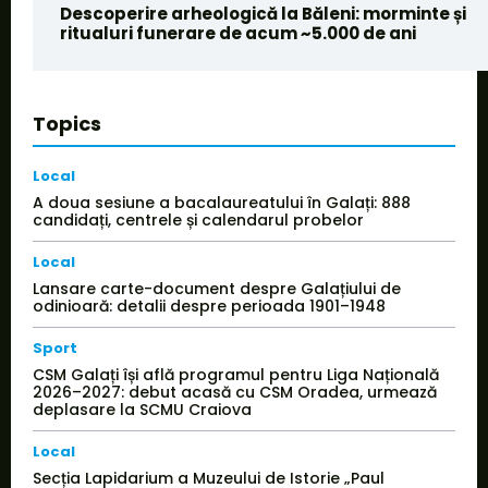
Descoperire arheologică la Băleni: morminte și
ritualuri funerare de acum ~5.000 de ani
Topics
Local
A doua sesiune a bacalaureatului în Galați: 888
candidați, centrele și calendarul probelor
Local
Lansare carte-document despre Galațiului de
odinioară: detalii despre perioada 1901–1948
Sport
CSM Galați își află programul pentru Liga Națională
2026–2027: debut acasă cu CSM Oradea, urmează
deplasare la SCMU Craiova
Local
Secția Lapidarium a Muzeului de Istorie „Paul