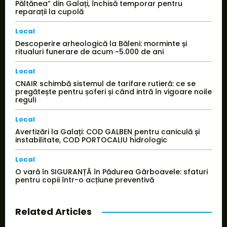
Păltănea” din Galați, închisă temporar pentru
reparații la cupolă
Local
Descoperire arheologică la Băleni: morminte și
ritualuri funerare de acum ~5.000 de ani
Local
CNAIR schimbă sistemul de tarifare rutieră: ce se
pregătește pentru șoferi și când intră în vigoare noile
reguli
Local
Avertizări la Galați: COD GALBEN pentru caniculă și
instabilitate, COD PORTOCALIU hidrologic
Local
O vară în SIGURANȚĂ în Pădurea Gârboavele: sfaturi
pentru copii într-o acțiune preventivă
Related Articles