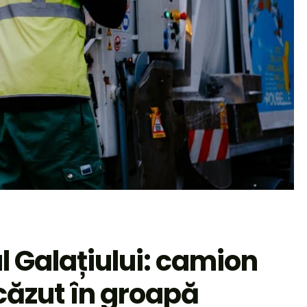
l Galațiului: camion
 căzut în groapă