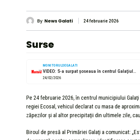
By
News Galati
24 februarie 2026
Surse
MONITORULDEGALATI
VIDEO: S-a surpat şoseaua în centrul Galaţiului! O maşină de gunoi a...
24/02/2026
Pe 24 februarie 2026, în centrul municipiului Galaţ
regiei Ecosal, vehicul declarat cu masa de aproxima
zăpezilor şi al altor precipitaţii din ultimele zile, 
Biroul de presă al Primăriei Galaţi a comunicat: „E