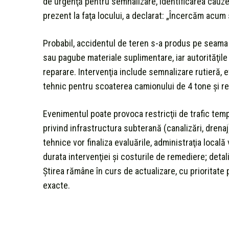
de urgenţă pentru semnalizare, identificarea cauzel
prezent la faţa locului, a declarat: „Încercăm acum 
Probabil, accidentul de teren s-a produs pe seama pr
sau pagube materiale suplimentare, iar autorităţile
reparare. Intervenţia include semnalizare rutieră, ev
tehnic pentru scoaterea camionului de 4 tone şi re
Evenimentul poate provoca restricţii de trafic tem
privind infrastructura subterană (canalizări, drena
tehnice vor finaliza evaluările, administraţia loca
durata intervenţiei şi costurile de remediere; detali
Ştirea rămâne în curs de actualizare, cu prioritate 
exacte.