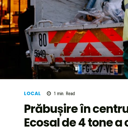
LOCAL
1
min.
Read
Prăbușire în centru
Ecosal de 4 tone a