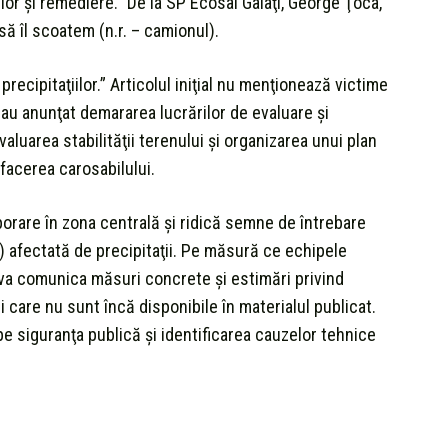
or şi remediere.” De la SP Ecosal Galaţi, George Ţoca,
să îl scoatem (n.r. – camionul).
ecipitaţiilor.” Articolul iniţial nu menţionează victime
 au anunţat demararea lucrărilor de evaluare şi
aluarea stabilităţii terenului şi organizarea unui plan
facerea carosabilului.
porare în zona centrală şi ridică semne de întrebare
j) afectată de precipitaţii. Pe măsură ce echipele
lă va comunica măsuri concrete şi estimări privind
i care nu sunt încă disponibile în materialul publicat.
pe siguranţa publică şi identificarea cauzelor tehnice