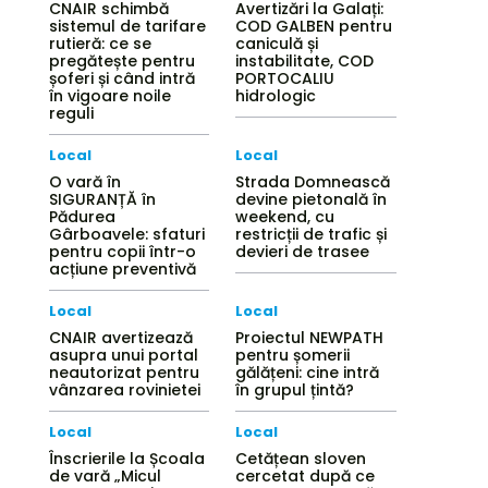
CNAIR schimbă
Avertizări la Galați:
sistemul de tarifare
COD GALBEN pentru
rutieră: ce se
caniculă și
pregătește pentru
instabilitate, COD
șoferi și când intră
PORTOCALIU
în vigoare noile
hidrologic
reguli
Local
Local
O vară în
Strada Domnească
SIGURANȚĂ în
devine pietonală în
Pădurea
weekend, cu
Gârboavele: sfaturi
restricții de trafic și
pentru copii într-o
devieri de trasee
acțiune preventivă
Local
Local
CNAIR avertizează
Proiectul NEWPATH
asupra unui portal
pentru șomerii
neautorizat pentru
gălățeni: cine intră
vânzarea rovinietei
în grupul țintă?
Local
Local
Înscrierile la Școala
Cetățean sloven
de vară „Micul
cercetat după ce