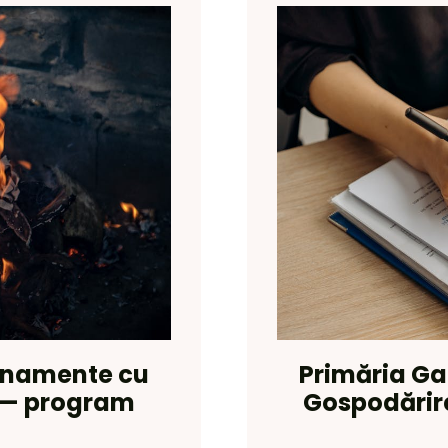
renamente cu
Primăria Ga
e — program
Gospodărire