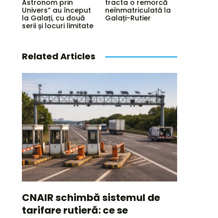
Astronom prin
tracta o remorcă
Univers” au început
neînmatriculată la
la Galați, cu două
Galați-Rutier
serii și locuri limitate
Related Articles
CNAIR schimbă sistemul de
tarifare rutieră: ce se