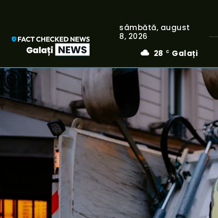
sâmbătă, august
8, 2026
28
Galați
C