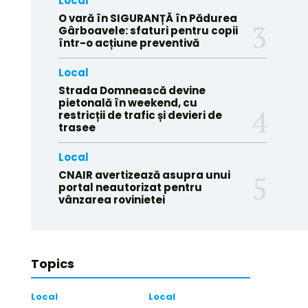
Local
O vară în SIGURANȚĂ în Pădurea
Gârboavele: sfaturi pentru copii
într-o acțiune preventivă
Local
Strada Domnească devine
pietonală în weekend, cu
restricții de trafic și devieri de
trasee
Local
CNAIR avertizează asupra unui
portal neautorizat pentru
vânzarea rovinietei
Topics
Local
Local