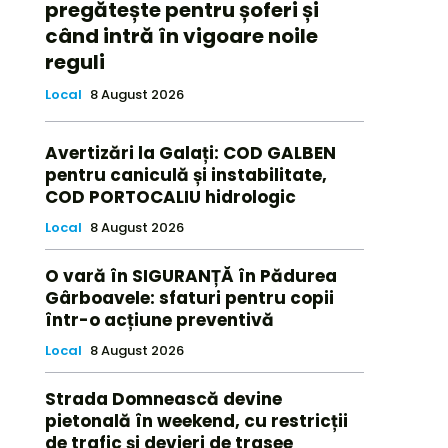
pregătește pentru șoferi și
când intră în vigoare noile
reguli
Local
8 August 2026
Avertizări la Galați: COD GALBEN
pentru caniculă și instabilitate,
COD PORTOCALIU hidrologic
Local
8 August 2026
O vară în SIGURANȚĂ în Pădurea
Gârboavele: sfaturi pentru copii
într-o acțiune preventivă
Local
8 August 2026
Strada Domnească devine
pietonală în weekend, cu restricții
de trafic și devieri de trasee