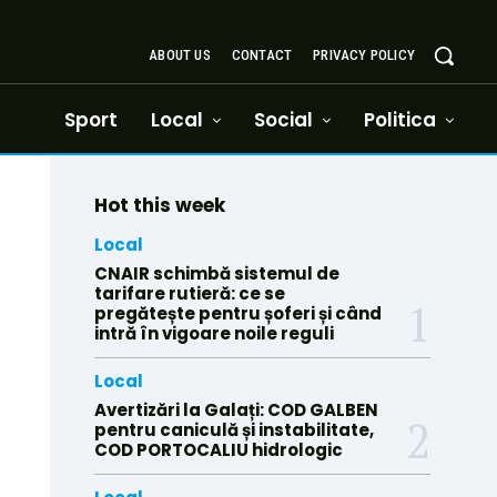
ABOUT US
CONTACT
PRIVACY POLICY
Sport
Local
Social
Politica
Hot this week
Local
CNAIR schimbă sistemul de
tarifare rutieră: ce se
pregătește pentru șoferi și când
intră în vigoare noile reguli
Local
Avertizări la Galați: COD GALBEN
pentru caniculă și instabilitate,
COD PORTOCALIU hidrologic