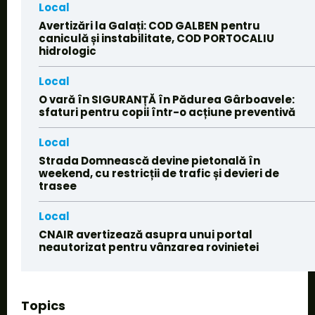
Local
Avertizări la Galați: COD GALBEN pentru
caniculă și instabilitate, COD PORTOCALIU
hidrologic
Local
O vară în SIGURANȚĂ în Pădurea Gârboavele:
sfaturi pentru copii într-o acțiune preventivă
Local
Strada Domnească devine pietonală în
weekend, cu restricții de trafic și devieri de
trasee
Local
CNAIR avertizează asupra unui portal
neautorizat pentru vânzarea rovinietei
Topics