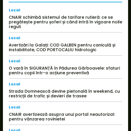
Local
CNAIR schimbă sistemul de tarifare rutieră: ce se
pregătește pentru șoferi și când intră în vigoare noile
reguli
Local
Avertizări la Galați: COD GALBEN pentru caniculă și
instabilitate, COD PORTOCALIU hidrologic
Local
O vară în SIGURANȚĂ în Pădurea Gârboavele: sfaturi
pentru copii într-o acțiune preventivă
Local
Strada Domnească devine pietonală în weekend, cu
restricții de trafic și devieri de trasee
Local
CNAIR avertizează asupra unui portal neautorizat
pentru vânzarea rovinietei
Local