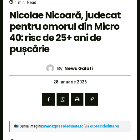
1
min.
Read
Nicolae Nicoară, judecat
pentru omorul din Micro
40: risc de 25+ ani de
pușcărie
By
News Galati
28 ianuarie 2026
Sursa imaginii:
www.expressdedunare.ro
(via
expressdedunare
)