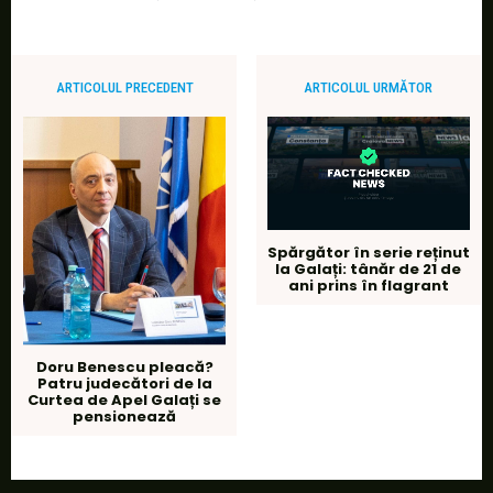
ARTICOLUL PRECEDENT
ARTICOLUL URMĂTOR
Spărgător în serie reținut
la Galați: tânăr de 21 de
ani prins în flagrant
Doru Benescu pleacă?
Patru judecători de la
Curtea de Apel Galați se
pensionează