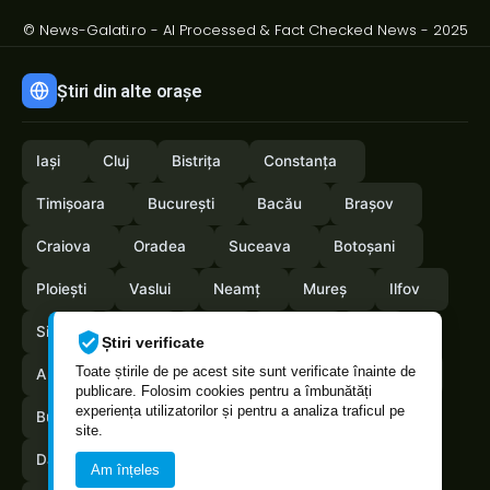
© News-Galati.ro - AI Processed & Fact Checked News - 2025
Știri din alte orașe
Iași
Cluj
Bistrița
Constanța
Timișoara
București
Bacău
Brașov
Craiova
Oradea
Suceava
Botoșani
Ploiești
Vaslui
Neamț
Mureș
Ilfov
Sibiu
Arad
Alba
Tulcea
Olt
Știri verificate
Toate știrile de pe acest site sunt verificate înainte de
Arges
Maramures
Vrancea
Satumare
publicare. Folosim cookies pentru a îmbunătăți
experiența utilizatorilor și pentru a analiza traficul pe
Buzau
Braila
Calarasi
Caras-Severin
site.
Dambovita
Giurgiu
Gorj
Hunedoara
Am înțeles