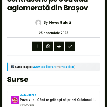
aglomerată din Brașov
By
News Galati
25 decembrie 2025
Sursa imaginii:
www.viata-libera.ro
(via
viata-libera
)
Surse
VIATA-LIBERA
Poza zilei. Când te grăbeşti să prinzi Crăciunul la munte
24/12/2025