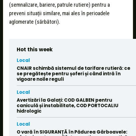
(semnalizare, bariere, patrule rutiere) pentru a
preveni situații similare, mai ales în perioadele
aglomerate (sărbători).
Hot this week
Local
CNAIR schimbă sistemul de tarifare rutieră: ce
se pregătește pentru șoferi și când intră în
vigoare noile reguli
Local
Avertizări la Galați: COD GALBEN pentru
caniculă și instabilitate, COD PORTOCALIU
hidrologic
Local
O vară în SIGURANȚĂ în Pădurea Gârboavele: