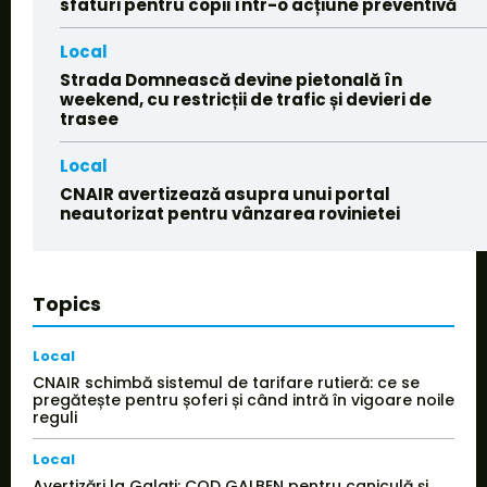
sfaturi pentru copii într-o acțiune preventivă
Local
Strada Domnească devine pietonală în
weekend, cu restricții de trafic și devieri de
trasee
Local
CNAIR avertizează asupra unui portal
neautorizat pentru vânzarea rovinietei
Topics
Local
CNAIR schimbă sistemul de tarifare rutieră: ce se
pregătește pentru șoferi și când intră în vigoare noile
reguli
Local
Avertizări la Galați: COD GALBEN pentru caniculă și