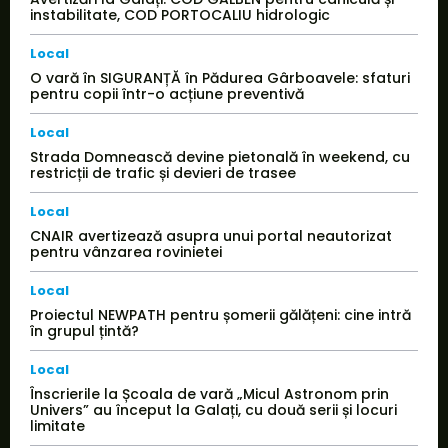
instabilitate, COD PORTOCALIU hidrologic
Local
O vară în SIGURANȚĂ în Pădurea Gârboavele: sfaturi
pentru copii într-o acțiune preventivă
Local
Strada Domnească devine pietonală în weekend, cu
restricții de trafic și devieri de trasee
Local
CNAIR avertizează asupra unui portal neautorizat
pentru vânzarea rovinietei
Local
Proiectul NEWPATH pentru șomerii gălățeni: cine intră
în grupul țintă?
Local
Înscrierile la Școala de vară „Micul Astronom prin
Univers” au început la Galați, cu două serii și locuri
limitate