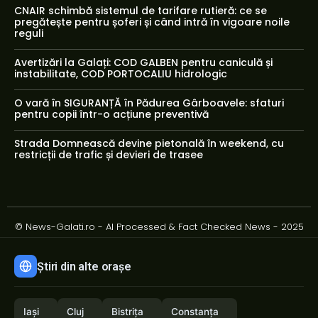
CNAIR schimbă sistemul de tarifare rutieră: ce se
pregătește pentru șoferi și când intră în vigoare noile
reguli
Avertizări la Galați: COD GALBEN pentru caniculă și
instabilitate, COD PORTOCALIU hidrologic
O vară în SIGURANȚĂ în Pădurea Gârboavele: sfaturi
pentru copii într-o acțiune preventivă
Strada Domnească devine pietonală în weekend, cu
restricții de trafic și devieri de trasee
© News-Galati.ro - AI Processed & Fact Checked News - 2025
Știri din alte orașe
Iași
Cluj
Bistrița
Constanța