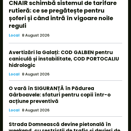
CNAIR schimbă sistemul de tarifare
rutieră: ce se pregătește pentru
șoferi și când intră în vigoare noile
reguli
Local
8 August 2026
Avertizări la Galați: COD GALBEN pentru
caniculă și instabilitate, COD PORTOCALIU
hidrologic
Local
8 August 2026
O vară în SIGURANȚĂ în Pădurea
Gârboavele: sfaturi pentru copii într-o
acțiune preventivă
Local
8 August 2026
Strada Domnească devine pietonală în
weekend, cu restricții de trafic și devieri de