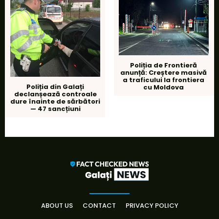
Poliția de Frontieră
anunță: Creștere masivă
a traficului la frontiera
Poliția din Galați
cu Moldova
declanșează controale
dure înainte de sărbători
— 47 sancțiuni
ABOUT US
CONTACT
PRIVACY POLICY