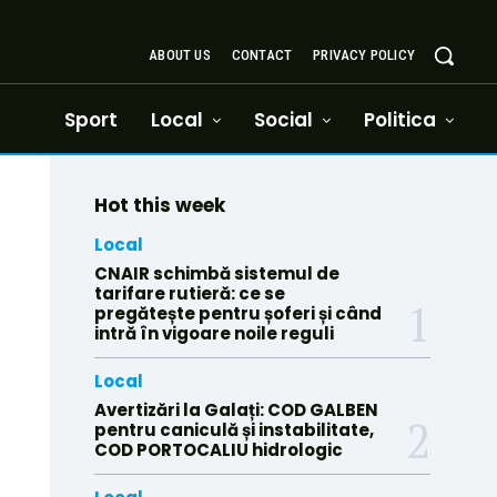
ABOUT US
CONTACT
PRIVACY POLICY
Sport
Local
Social
Politica
Hot this week
Local
CNAIR schimbă sistemul de
tarifare rutieră: ce se
pregătește pentru șoferi și când
intră în vigoare noile reguli
Local
Avertizări la Galați: COD GALBEN
pentru caniculă și instabilitate,
COD PORTOCALIU hidrologic