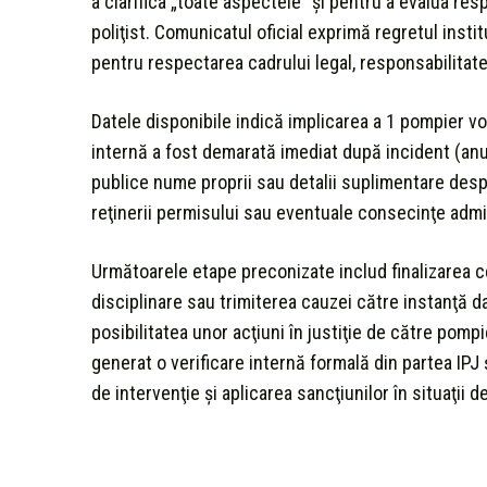
a clarifica „toate aspectele” şi pentru a evalua resp
poliţist. Comunicatul oficial exprimă regretul insti
pentru respectarea cadrului legal, responsabilitate
Datele disponibile indică implicarea a 1 pompier vol
internă a fost demarată imediat după incident (anu
publice nume proprii sau detalii suplimentare despr
reţinerii permisului sau eventuale consecinţe adm
Următoarele etape preconizate includ finalizarea ce
disciplinare sau trimiterea cauzei către instanţă 
posibilitatea unor acţiuni în justiţie de către pomp
generat o verificare internă formală din partea IPJ 
de intervenţie şi aplicarea sancţiunilor în situaţii d