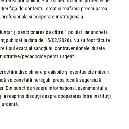
ectarea principiilor, eticii şi deontologiei profesiei de
tuţiei faţă de contextul creat şi reafirmă preocuparea
 profesională şi cooperare instituţională.
untar şi sancţionarea de către 1 poliţist, iar ancheta
nţ publicat la data de 15/02/2026). Nu au fost făcute
e tipul exact al sancţiunii contravenţionale, durata
inistrative/pedagogice pentru agent.
rcetării disciplinare prealabile şi eventualele măsuri
dacă se constată nereguli; presa locală sugerează
ier. Din punct de vedere informaţional, evenimentul a
şi a reaprins discuţii despre cooperarea între instituţii
e urgenţă.