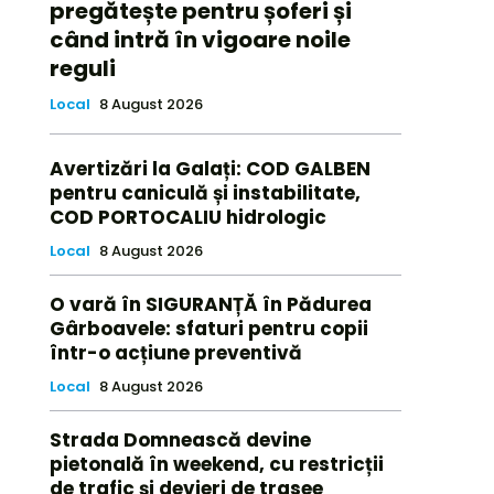
pregătește pentru șoferi și
când intră în vigoare noile
reguli
Local
8 August 2026
Avertizări la Galați: COD GALBEN
pentru caniculă și instabilitate,
COD PORTOCALIU hidrologic
Local
8 August 2026
O vară în SIGURANȚĂ în Pădurea
Gârboavele: sfaturi pentru copii
într-o acțiune preventivă
Local
8 August 2026
Strada Domnească devine
pietonală în weekend, cu restricții
de trafic și devieri de trasee