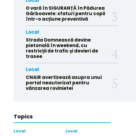
Local
O vară în SIGURANȚĂ în Pădurea
Gârboavele: sfaturi pentru copii
într-o acțiune preventivă
Local
Strada Domnească devine
pietonală în weekend, cu
restricții de trafic și devieri de
trasee
Local
CNAIR avertizează asupra unui
portal neautorizat pentru
vânzarea rovinietei
Topics
Local
Local