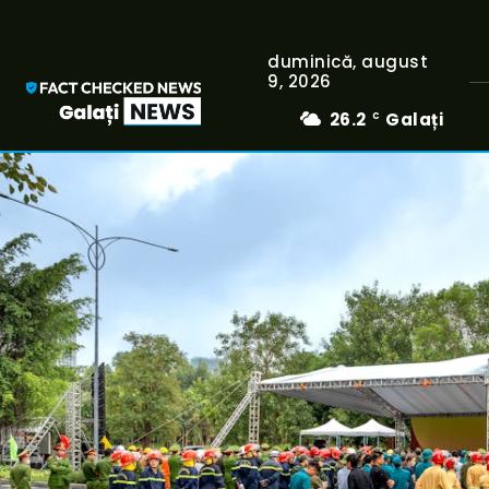
duminică, august
9, 2026
26.2
Galați
C