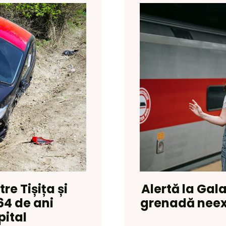
re Tișița și
Alertă la Gala
64 de ani
grenadă neex
pital