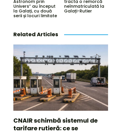
Astronom prin
tracta o remorcă
Univers” au început
neînmatriculată la
la Galați, cu două
Galați-Rutier
serii și locuri limitate
Related Articles
CNAIR schimbă sistemul de
tarifare rutieră: ce se