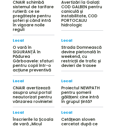
CNAIR schimbă
Avertizări la Galați:
sistemul de tarifare
COD GALBEN pentru
rutieră: ce se
caniculă și
pregătește pentru
instabilitate, COD
șoferi și când intră
PORTOCALIU
în vigoare noile
hidrologic
reguli
Local
Local
O vară în
Strada Domnească
SIGURANȚĂ în
devine pietonală în
Pădurea
weekend, cu
Gârboavele: sfaturi
restricții de trafic și
pentru copii într-o
devieri de trasee
acțiune preventivă
Local
Local
CNAIR avertizează
Proiectul NEWPATH
asupra unui portal
pentru șomerii
neautorizat pentru
gălățeni: cine intră
vânzarea rovinietei
în grupul țintă?
Local
Local
Înscrierile la Școala
Cetățean sloven
de vară „Micul
cercetat după ce