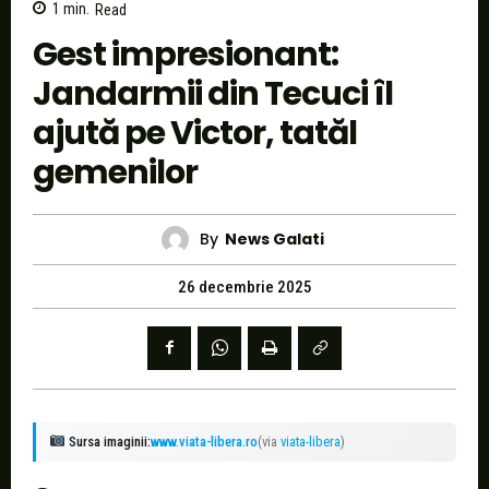
1
min.
Read
Gest impresionant:
Jandarmii din Tecuci îl
ajută pe Victor, tatăl
gemenilor
By
News Galati
26 decembrie 2025
Sursa imaginii:
www.viata-libera.ro
(via
viata-libera
)