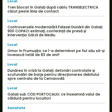
Local
Tren blocat în Galați după cablu TRANSELECTRICA
căzut peste linia de contact
Local
Controversele modernizării Falezei Dunării din Galați:
900 COPACI estimați, conferință de presă și
intervenția Gărzii de Mediu
Local
Omor în Frumușița: ce l-a determinat pe fiul său să-și
lovească tatăl de 83 de ani?
Local
Dunărea în criză la Galați: detonări controlate și
scufundări de barje pentru direcționarea debitului
spre centrala de la Cernavodă
Local
Galați sub COD PORTOCALIU: ce înseamnă valul de
căldură pentru locuitori
Sanatate