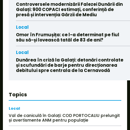
Controversele modernizării Falezei Dunării din
Galați: 900 COPACI estimați, conferință de
presă și intervenția Gărzii de Mediu
Local
Omor în Frumușița: ce l-a determinat pe fiul
său să-și lovească tatăl de 83 de ani?
Local
Dunărea în criză la Galați: detonări controlate
și scufundări de barje pentru direcționarea
debitului spre centrala de la Cernavodă
Topics
Local
Val de caniculă în Galați: COD PORTOCALIU prelungit
și avertismente ANM pentru populație