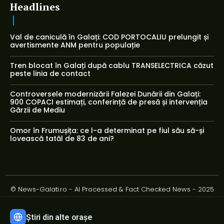
Headlines
Val de caniculă în Galați: COD PORTOCALIU prelungit și
avertismente ANM pentru populație
Tren blocat în Galați după cablu TRANSELECTRICA căzut
peste linia de contact
Controversele modernizării Falezei Dunării din Galați:
900 COPACI estimați, conferință de presă și intervenția
Gărzii de Mediu
Omor în Frumușița: ce l-a determinat pe fiul său să-și
lovească tatăl de 83 de ani?
© News-Galati.ro - AI Processed & Fact Checked News - 2025
Știri din alte orașe